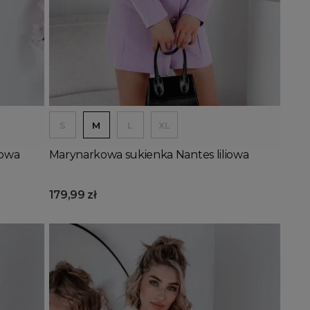
Dodaj do koszyka
S
M
L
XL
żowa
Marynarkowa sukienka Nantes liliowa
179,99 zł