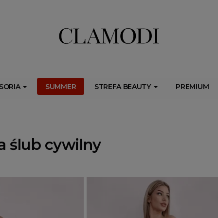
ib.onet.pl/s.csr/build/dlApi/minit.boot.min.js" async></script>
SORIA
SUMMER
STREFA BEAUTY
PREMIUM
a ślub cywilny