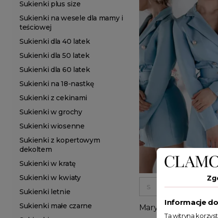
Sukienki plus size
Sukienki na wesele dla mamy i
teściowej
Sukienki dla 40 latek
Sukienki dla 50 latek
Sukienki dla 60 latek
Sukienki na 18-nastkę
Sukienki z cekinami
Sukienki w grochy
Sukienki wiosenne
Sukienki z kopertowym
dekoltem
Sukienki w kratę
Sukienki w kwiaty
Zg
S
M
L
Sukienki letnie
Informacje do
Sukienki małe czarne
Marynarkowa sukienk
Ta witryna korzys