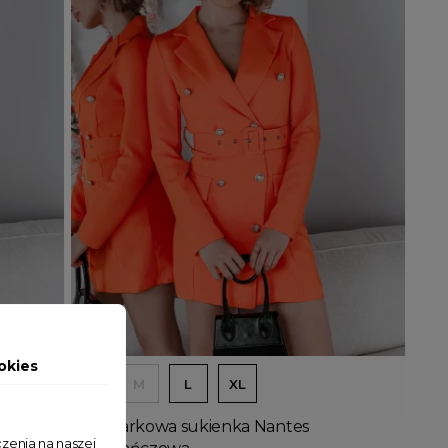
Dodaj do koszyka
okies
S
M
L
XL
lona
Marynarkowa sukienka Nantes
zenia na naszej