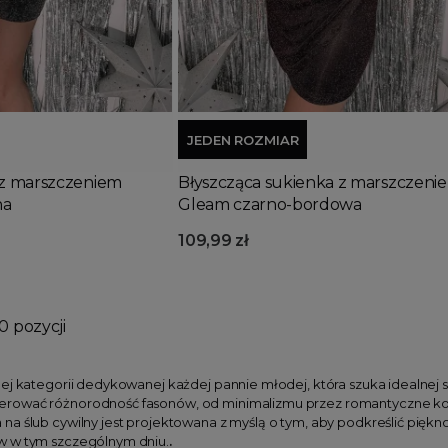
Dodaj do koszyka
JEDEN ROZMIAR
 z marszczeniem
Błyszcząca sukienka z marszczeni
na
Gleam czarno-bordowa
109,99 zł
0 pozycji
ej kategorii dedykowanej każdej pannie młodej, która szuka idealnej su
ować różnorodność fasonów, od minimalizmu przez romantyczne koron
a ślub cywilny jest projektowana z myślą o tym, aby podkreślić pięk
w w tym szczególnym dniu.
.