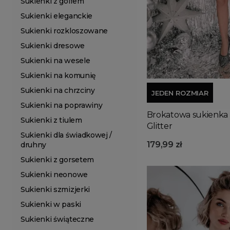
Sukienki z golfem
Sukienki eleganckie
Sukienki rozkloszowane
Sukienki dresowe
Sukienki na wesele
Sukienki na komunię
Sukienki na chrzciny
JEDEN ROZMIAR
Sukienki na poprawiny
Brokatowa sukienka 
Sukienki z tiulem
Glitter
Sukienki dla świadkowej /
179,99 zł
druhny
Sukienki z gorsetem
Sukienki neonowe
Sukienki szmizjerki
Sukienki w paski
Sukienki świąteczne