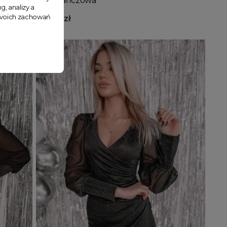
pomarańczowa
g, analizy a
 Twoich zachowań
179,99 zł