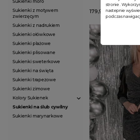
Sukienki moro
stronie . Wykorzys
Sukienki z motywem
nastepnie wyświe
179,99 zł
zwierzęcym
podczas nawigacj
Sukienki z nadrukiem
Sukienki ołówkowe
Sukienki plażowe
Sukienki plisowane
Sukienki sweterkowe
Sukienki na święta
Sukienki trapezowe
Sukienki zimowe
Kolory Sukienek
Sukienki na ślub cywilny
Sukienki marynarkowe