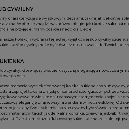
UB CYWILNY
ilny charakteryzują się wyjątkowymi detalami, takimi jak delikatne apli
tarzalna. W ofercie znajdziesz zarówno długie, jak i krótkie sukienki d
oficjalne przyjęcie, mamy coś idealnego dla Ciebie.
naszej kolekcji i wybrania tej jednej, wyjątkowej ślub cywilny sukie
da sukienka ślub cywilny może być również dostosowana do Twoich p
SUKIENKA
ślub cywilny, które łączą w sobie klasyczną elegancję z nowoczesnymi 
tkowego dnia.
szej starannie wyselekcjonowanej kolekcji sukienek na ślub cywilny, g
została zaprojektowana z myślą o różnorodności gustów i potrzeb wspó
 wyjątkowo w swoim wielkim dniu.W naszym asortymencie znajdują się z
adczasową elegancję z najnowszymi trendami w modzie ślubnej. Od s
rzebujesz, aby Twoja sukienka na ślub cywilny była równie niezapomni
ości materiałów, takich jak delikatna koronka, zwiewna jedwab i trwa
lwetki. Dzięki temu każda ślub cywilny sukienka z naszej kolekcji gwa