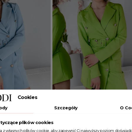
Cookies
Dodaj do koszyka
ody
Szczegóły
O Co
XL
S
M
L
XL
tyczące plików cookies
a Nantes błękitna
Marynarkowa sukienka Nantes zie
ta z własnych plików cookie, aby zapewnić Ci najwyższy poziom doświadc