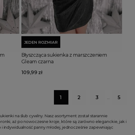
Dodaj do koszyka
JEDEN ROZMIAR
em
Błyszcząca sukienka z marszczeniem
Gleam czarna
109,99 zł
1
2
3
5
…
kienki na ślub cywilny. Nasz asortyment został starannie
ki, aż po nowoczesne kroje, które są zarówno eleganckie, jak i
no i indywidualność panny młodej, jednocześnie zapewniając