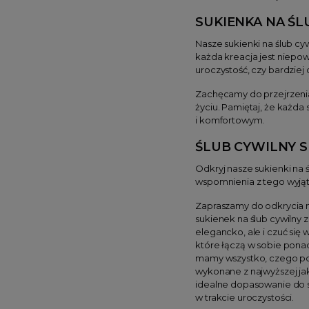
SUKIENKA NA ŚL
Nasze sukienki na ślub cyw
każda kreacja jest niepow
uroczystość, czy bardziej 
Zachęcamy do przejrzenia 
życiu. Pamiętaj, że każ
i komfortowym.
ŚLUB CYWILNY 
Odkryj nasze sukienki na 
wspomnienia z tego wyją
Zapraszamy do odkrycia na
sukienek na ślub cywilny 
elegancko, ale i czuć się
które łączą w sobie pon
mamy wszystko, czego pot
wykonane z najwyższej jak
idealne dopasowanie do sy
w trakcie uroczystości.