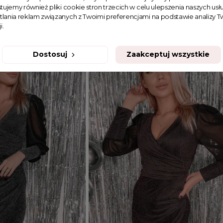
tujemy również pliki cookie stron trzecich w celu ulepszenia naszych usłu
tlania reklam związanych z Twoimi preferencjami na podstawie analizy
179,99 zł
i.
Dostosuj
Zaakceptuj wszystkie