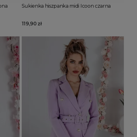
lona
Sukienka hiszpanka midi Icoon czarna
119,90 zł