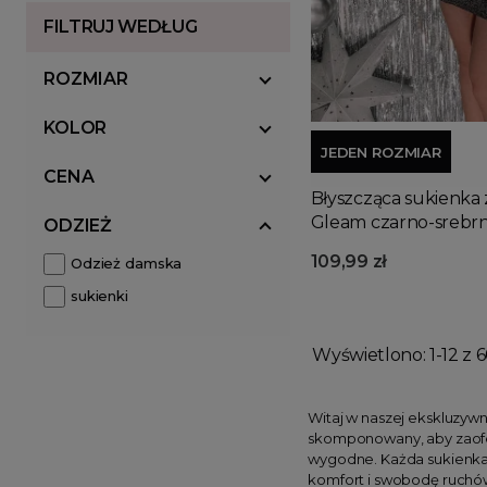
FILTRUJ WEDŁUG
ROZMIAR
KOLOR
JEDEN ROZMIAR
CENA
Błyszcząca sukienka
Gleam czarno-srebr
ODZIEŻ
109,99 zł
Odzież damska
sukienki
Wyświetlono: 1-12 z 6
Witaj w naszej ekskluzywn
skomponowany, aby zaofer
wygodne. Każda sukienka n
komfort i swobodę ruchó