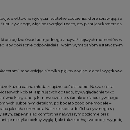
kacje, efektowne wycięcia i subtelne zdobienia, które sprawiają, że
o ślubu cywilnego, więc bez względu na to, czy planujesz kameralną
nka, która będzie świadkiem jednego z najważniejszych momentów w
otrzeb, aby dokładnie odpowiadała Twoim wymaganiom estetycznym
akcentami, zapewniając nie tylko piękny wygląd, ale też wyjątkowe
dzie każda panna młoda znajdzie coś dla siebie. Nasza oferta
łczesnych kobiet, aspirujących do tego, by wyglądać nie tylko
arówno klasyczne, jak i nowoczesne sukienki do ślubu cywilnego,
kromnych, subtelnym detalom, po bogato zdobione modele –
ana jak cała ceremonia.Nasze sukienki do ślubu cywilnego są
ły satyn, zapewniając komfort na najwyższym poziomie oraz
rantuje nie tylko piękny wygląd, ale także pełną swobodę i wygodę