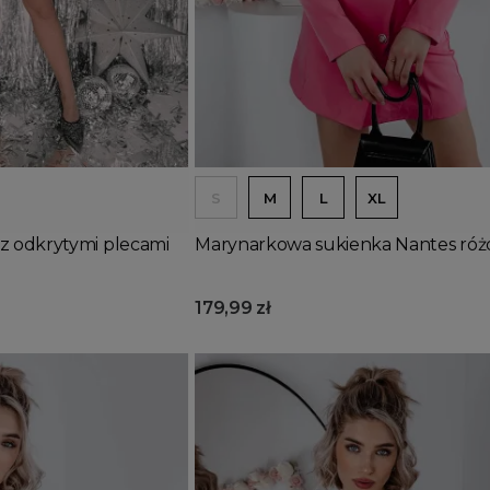
Dodaj do koszyka
S
M
L
XL
z odkrytymi plecami
Marynarkowa sukienka Nantes ró
179,99 zł