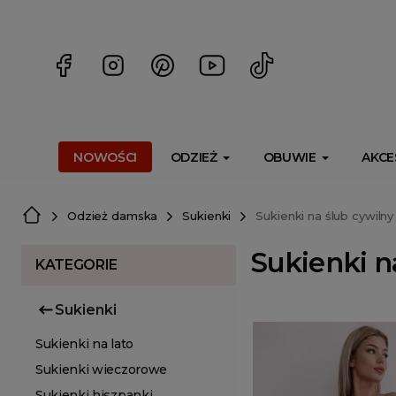
<script> dlApi = { cmd: [] }; </script> <script src="https://l
NOWOŚCI
ODZIEŻ
OBUWIE
AKCE
Odzież damska
Sukienki
Sukienki na ślub cywilny
Sukienki n
KATEGORIE
Sukienki
Sukienki na lato
Sukienki wieczorowe
Sukienki hiszpanki