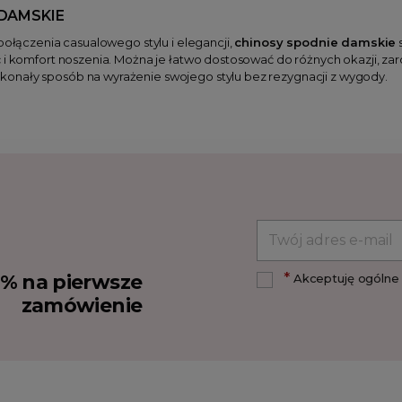
DAMSKIE
 połączenia casualowego stylu i elegancji,
chinosy spodnie damskie
ć i komfort noszenia. Można je łatwo dostosować do różnych okazji, z
konały sposób na wyrażenie swojego stylu bez rezygnacji z wygody.
*
10% na pierwsze
Akceptuję ogólne 
zamówienie