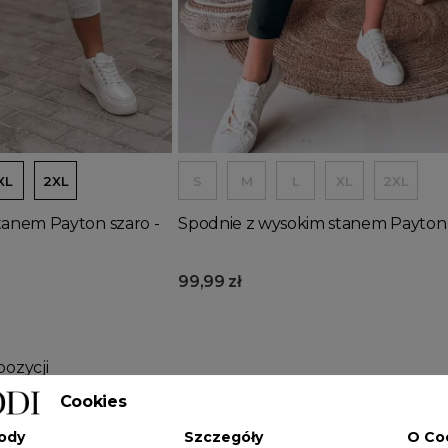
Dodaj do koszyka
XL
2XL
S
M
L
XL
2XL
tanem Payton szaro -
Spodnie z wysokim stanem Payton
99,99 zł
pozycji
Cookies
IE
ody
Szczegóły
O Co