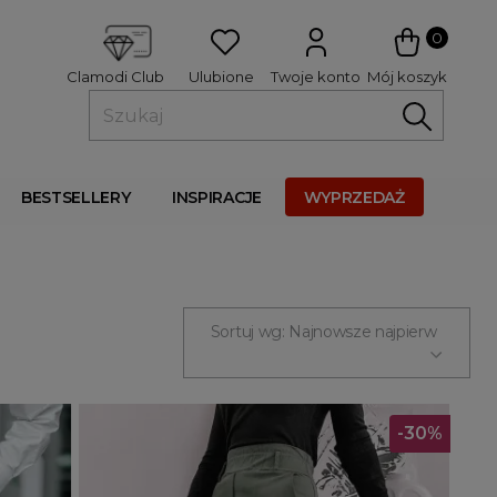
 
0
Ulubione
Twoje konto
Mój koszyk
Clamodi Club
BESTSELLERY
INSPIRACJE
WYPRZEDAŻ
Sortuj wg: Najnowsze najpierw
-30%