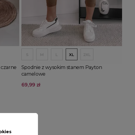
Wyprzedany
Dodaj do koszyka
S
M
L
XL
2XL
 czarne
Spodnie z wysokim stanem Payton
camelowe
69,99 zł
okies