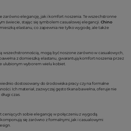
e zarówno elegancję, jak i komfort noszenia. Te wszechstronne
łym świecie, stając się symbolem casualowej elegancji.
Chino
mieszką elastanu, co zapewnia nie tylko wygodę, ale także
woją wszechstronnością, mogą być noszone zarówno w casualowych,
k bawełna z domieszką elastanu, gwarantują komfort noszenia przez
i je ulubionym wyborem wielu kobiet.
iednio dostosowany do środowiska pracy czy na formalne
ości. Ich materiał, zazwyczaj gęsto tkana bawełna, oferuje nie
długi czas.
 ceniących sobie elegancję w połączeniu z wygodą.
 komponują się zarówno z formalnymi, jak i casualowymi
esign.