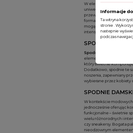
W eleganckiej i jednocze
uniwersalność, pasując do 
Informacje do
przewiewnego materiału, c
Ta witryna korzys
formalnych spodni. Mogą 
stronie . Wykorzys
mogą podnieść ich atrakc
nastepnie wyświe
intensywne barwy,
chino
podczas nawigacj
SPODNIE CHINO
Spodnie chinosy dams
element ubioru do pracy, 
który świetnie komponuje 
Dodatkowo, spodnie te są
noszenia, zapewniany prze
wybierane przez kobiety c
SPODNIE DAMSK
W kontekście modowych
jednocześnie oferując kom
funkcjonalne – świetnie s
wielu różnorodnych i inte
czy sneakersy. Bogata pal
nieodzownym elementem 