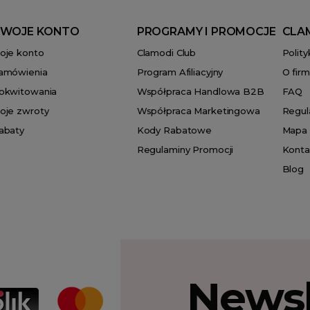
WOJE KONTO
PROGRAMY I PROMOCJE
CLA
oje konto
Clamodi Club
Polit
amówienia
Program Afiliacyjny
O firm
okwitowania
Współpraca Handlowa B2B
FAQ
oje zwroty
Współpraca Marketingowa
Regul
abaty
Kody Rabatowe
Mapa 
Regulaminy Promocji
Konta
Blog
Newsl