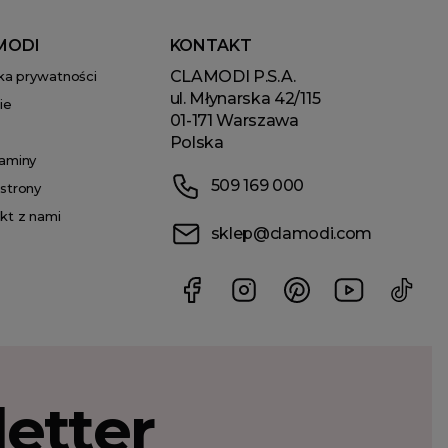
MODI
KONTAKT
CLAMODI P.S.A.
yka prywatności
ul. Młynarska 42/115
ie
01-171 Warszawa
Polska
aminy
509 169 000
strony
kt z nami
sklep@clamodi.com
etter