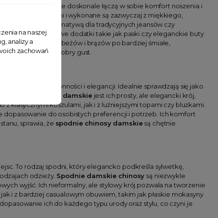
. Są to spodnie, które doskonale łączą w sobie komfort noszenia i
zwężanymi nogawkami i wykonane są zazwyczaj z miękkiego,
ji są doskonałą alternatywą dla tradycyjnych jeansów czy
zenia na naszej
ych wyjść. Ciekawe dodatki takie jak paski czy eleganckie buty
g, analizy a
rów, od klasycznych beżów i brązów po bardziej śmiałe,
 Twoich zachowań
 tym elegancję i dobry gust.
 swojej wszechstronności i elegancji. Idealnie sprawdzają się jako
ną
spodnie chinosy damskie
jest ich prosty, ale elegancki krój,
 klasycznymi koszulami, jak i z luźniejszymi topami czy bluzkami.
 dopasowanie do osobistych preferencji i potrzeb. Ich komfort
stanu, sprawia, że
spodnie chinosy damskie
są chętnie
jsc. To rodzaj spodni, który elegancko podkreśla sylwetkę,
 rodzajach odzieży.
Spodnie damskie chinosy
są niezwykle
ych wyjść. Ich nieformalny, ale stylowy krój pozwala na tworzenie
, jak i z bardziej casualowym obuwiem, takim jak płaskie mokasyny
 dopasowanie ich do każdego typu urody oraz stylu, co czyni je