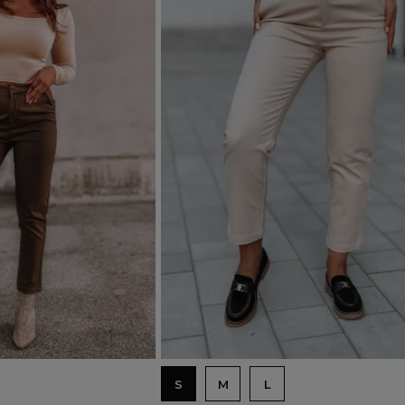
Dodaj do koszyka
S
M
L