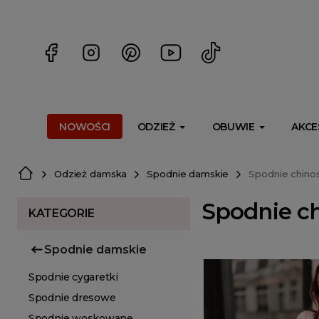
<script> dlApi = { cmd: [] }; </script> <script src="https://l
NOWOŚCI
ODZIEŻ
OBUWIE
AKCE
Odzież damska
Spodnie damskie
Spodnie chino
Spodnie c
KATEGORIE
Spodnie damskie
Spodnie cygaretki
Spodnie dresowe
Spodnie woskowane