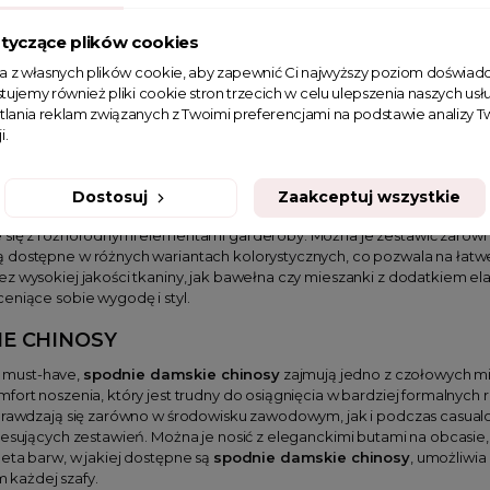
śnie casualowej garderobie nie może zabraknąć
chinosów damskich
wielu różnych stylizacji.
Chinosy damskie
charakteryzują się lekko 
tyczące plików cookies
o czyni je idealnym wyborem na cieplejsze dni. Dzięki swojej eleganc
ta z własnych plików cookie, aby zapewnić Ci najwyższy poziom doświadc
być noszone zarówno w biurowym środowisku, jak i podczas weekendow
tujemy również pliki cookie stron trzecich w celu ulepszenia naszych usłu
yjność, kreując modny i świeży look. Dostępne w szerokiej gamie kolo
tlania reklam związanych z Twoimi preferencjami na podstawie analizy
sy damskie
pozwalają na eksperymentowanie z modą, zachowując przy
i.
SY DAMSKIE
kie
to wyjątkowa kategoria odzieży, która zyskała na popularności dzięki
Dostosuj
Zaakceptuj wszystkie
na uczelnię, a także na mniej formalne okazje. Cechą charakterystycz
się z różnorodnymi elementami garderoby. Można je zestawić zarówno z
 dostępne w różnych wariantach kolorystycznych, co pozwala na łatwe
z wysokiej jakości tkaniny, jak bawełna czy mieszanki z dodatkiem ela
eniące sobie wygodę i styl.
IE CHINOSY
 must-have,
spodnie damskie chinosy
zajmują jedno z czołowych mie
fort noszenia, który jest trudny do osiągnięcia w bardziej formalnych
prawdzają się zarówno w środowisku zawodowym, jak i podczas casualow
resujących zestawień. Można je nosić z eleganckimi butami na obcasie
eta barw, w jakiej dostępne są
spodnie damskie chinosy
, umożliwia
każdej szafy.