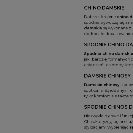
CHINO DAMSKIE
Dobrze skrojone
chino 
spodnie wywodzą się z mil
damskie
są wykonane z l
doskonałe dopasowanie d
SPODNIE CHINO DA
Spodnie chino damski
jak i bardziej formalnych
cały dzień. Ich prosty, le
DAMSKIE CHINOSY
Damskie chinosy
stanow
spotkania. Są idealnym ro
tylko komfort, ale także 
SPODNIE CHINOS D
Niezwykle stylowe i funkc
Charakteryzują się one lu
stylizacjami. Wybierając
s