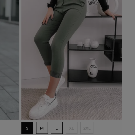
Dodaj do koszyka
S
M
L
XL
2XL