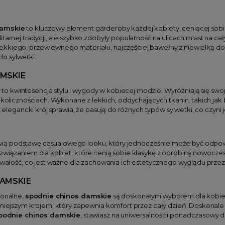
damskie
to kluczowy element garderoby każdej kobiety, ceniącej sobi
itarnej tradycji, ale szybko zdobyły popularność na ulicach miast na ca
ekkiego, przewiewnego materiału, najczęściej bawełny z niewielką do
o sylwetki.
MSKIE
e
to kwintesencja stylu i wygody w kobiecej modzie. Wyróżniają się s
 okolicznościach. Wykonane z lekkich, oddychających tkanin, takich ja
cz elegancki krój sprawia, że pasują do różnych typów sylwetki, co czyn
ią podstawę casualowego looku, który jednocześnie może być odpow
związaniem dla kobiet, które cenią sobie klasykę z odrobiną nowoczesn
trwałość, co jest ważne dla zachowania ich estetycznego wyglądu przez 
AMSKIE
jonalne,
spodnie chinos damskie
są doskonałym wyborem dla kobiet
źniejszym krojem, który zapewnia komfort przez cały dzień. Doskonale
podnie chinos damskie
, stawiasz na uniwersalność i ponadczasowy d