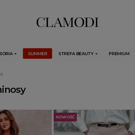
ib.onet.pl/s.csr/build/dlApi/minit.boot.min.js" async></script>
SORIA
SUMMER
STREFA BEAUTY
PREMIUM
sy
hinosy
NOWOŚĆ