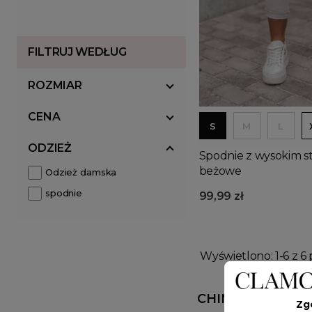
FILTRUJ WEDŁUG
ROZMIAR
CENA
S
M
L
ODZIEŻ
Spodnie z wysokim s
beżowe
Odzież damska
spodnie
99,99 zł
Wyświetlono: 1-6 z 6 
CHINOSY DAMSK
Zg