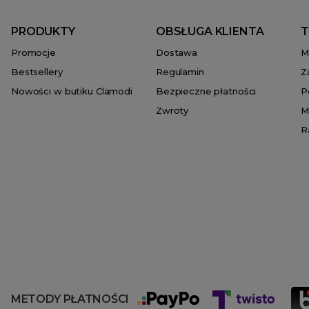
PRODUKTY
OBSŁUGA KLIENTA
T
Promocje
Dostawa
M
Bestsellery
Regulamin
Z
Nowości w butiku Clamodi
Bezpieczne płatności
P
Zwroty
M
R
METODY PŁATNOŚCI