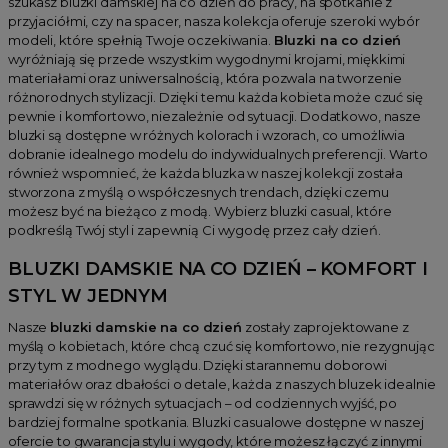
szukasz bluzki damskiej na co dzień do pracy, na spotkanie z
przyjaciółmi, czy na spacer, nasza kolekcja oferuje szeroki wybór
modeli, które spełnią Twoje oczekiwania.
Bluzki na co dzień
wyróżniają się przede wszystkim wygodnymi krojami, miękkimi
materiałami oraz uniwersalnością, która pozwala na tworzenie
różnorodnych stylizacji. Dzięki temu każda kobieta może czuć się
pewnie i komfortowo, niezależnie od sytuacji. Dodatkowo, nasze
bluzki są dostępne w różnych kolorach i wzorach, co umożliwia
dobranie idealnego modelu do indywidualnych preferencji. Warto
również wspomnieć, że każda bluzka w naszej kolekcji została
stworzona z myślą o współczesnych trendach, dzięki czemu
możesz być na bieżąco z modą. Wybierz bluzki casual, które
podkreślą Twój styl i zapewnią Ci wygodę przez cały dzień.
BLUZKI DAMSKIE NA CO DZIEŃ – KOMFORT I
STYL W JEDNYM
Nasze
bluzki damskie na co dzień
zostały zaprojektowane z
myślą o kobietach, które chcą czuć się komfortowo, nie rezygnując
przy tym z modnego wyglądu. Dzięki starannemu doborowi
materiałów oraz dbałości o detale, każda z naszych bluzek idealnie
sprawdzi się w różnych sytuacjach – od codziennych wyjść, po
bardziej formalne spotkania. Bluzki casualowe dostępne w naszej
ofercie to gwarancja stylu i wygody, które możesz łączyć z innymi