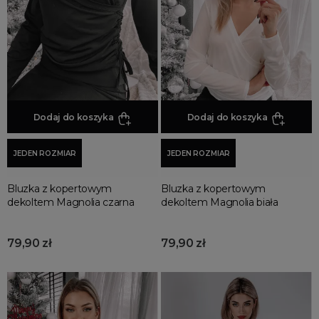
koszule
Bluzki z nadrukiem
Odzież damska
Bluzki z krótkim rękawem
swetry
Bluzki z dekoltem w serek
topy
Bluzki z dekoltem w łódkę
Bluzki z golfem
DLA KOGO
Dodaj do koszyka
Dodaj do koszyka
Bluzki z guzikami
Damska
Bluzki crop top
JEDEN ROZMIAR
JEDEN ROZMIAR
KOLOR
Bluzki na ramiączkach
beżowe
Bluzki koronkowe
Bluzka z kopertowym
Bluzka z kopertowym
białe
dekoltem Magnolia czarna
dekoltem Magnolia biała
Bluzki eleganckie
bordowe
Bluzki hiszpanki
79,90 zł
79,90 zł
brązowe
Bluzki wieczorowe
czarne
Bluzki boho
czerwone
Bluzki bez rękawów
ecru
Bluzki do ćwiczeń