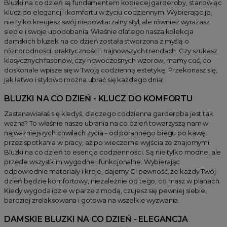
Bluzki na co dzień są fundamentem kobiecej garderoby, stanowiąc
klucz do elegancji i komfortu w życiu codziennym. Wybierając je,
nie tylko kreujesz swój niepowtarzalny styl, ale również wyrażasz
siebie i swoje upodobania. Właśnie dlatego nasza kolekcja
damskich bluzek na co dzień została stworzona z myślą o
różnorodności, praktyczności i najnowszych trendach. Czy szukasz
klasycznych fasonów, czy nowoczesnych wzorów, mamy coś, co
doskonale wpisze się w Twoją codzienną estetykę. Przekonasz się,
jak łatwo i stylowo można ubrać się każdego dnia!
BLUZKI NA CO DZIEŃ - KLUCZ DO KOMFORTU
Zastanawiałaś się kiedyś, dlaczego codzienna garderoba jest tak
ważna? To właśnie nasze ubrania na co dzień towarzyszą nam w
najważniejszych chwilach życia - od porannego biegu po kawę,
przez spotkania w pracy, aż po wieczorne wyjścia ze znajomymi.
Bluzki na co dzień to esencja codzienności. Są nie tylko modne, ale
przede wszystkim wygodne i funkcjonalne. Wybierając
odpowiednie materiały i kroje, dajemy Ci pewność, że każdy Twój
dzień będzie komfortowy, niezależnie od tego, co masz w planach.
Kiedy wygoda idzie w parze z modą, czujesz się pewniej siebie,
bardziej zrelaksowana i gotowa na wszelkie wyzwania.
DAMSKIE BLUZKI NA CO DZIEŃ - ELEGANCJA