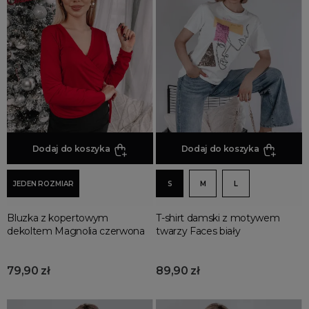
Bluzki sportowe
fioletowe
khaki
kolorowe
niebieskie
pomarańczowe
różowe
szare
Dodaj do koszyka
Dodaj do koszyka
zielone
więcej...
STYL
JEDEN ROZMIAR
S
M
L
ekskluzywne
Bluzka z kopertowym
T-shirt damski z motywem
eleganckie
dekoltem Magnolia czerwona
twarzy Faces biały
fajne
luksusowe
79,90 zł
89,90 zł
modne