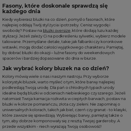
Fasony, które doskonale sprawdzą się
każdego dnia
Kiedy wybierasz bluzki na co dzień, pomyśl o fasonach, które
najlepiej oddają Twój styl życia i potrzeby. Cenisz wygodę i
swobodę? Postaw na
bluzki oversize
, które dodają luzu każdej
stylizacji. Jeżeli zależy Ci na podkreśleniu sylwetki, wybierz modele
taliowane. Przemyślane detale, takie jak falbanki czy koronkowe
wstawki, mogą dodać całości wyjątkowego charakteru. Pamiętaj,
by dobrać bluzki do okazji – luźne fasony do weekendowych
spacerów i bardziej dopasowane do dnia w biurze.
Jak wybrać kolory bluzek na co dzień?
Kolory mówią wiele o nas i naszym nastroju. Przy wyborze
kolorystyki bluzek, warto myśleć o tym, które barwy najlepiej
podkreślają Twoją urodę. Dla pań o chłodnych typach urody
idealne będą bluzki w odcieniach niebieskiego czy szarego. Jeżeli
natomiast Twoja karnacja rozkwita w ciepłych barwach, postaw na
bluzki w kolorze pomarańczu, złota czy zieleni. Nie zapominaj o
uniwersalnych kolorach, takich jak biel, czerń czy granat - to klasyki,
które zawsze się sprawdzają. Wybierając barwy, pamiętaj także o
tym, aby dobrze komponowały się z resztą Twojej garderoby. A
przede wszystkim - niech wyrażają Twoją osobowość!