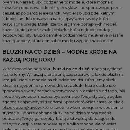
oversize
. Nasze bluzki codzienne to modele, które można z
łatwością dopasować do różnych stylów – od sportowego, przez
casual, aż po bardziej elegancki. Wybierz bluzki z delikatnymi
zdobieniami lub postaw na bardziej wyraziste wzory, które
przyciągną uwagę. Dzięki szerokiej gamie dostępnych modeli,
każda kobieta może znaleźć bluzkę, która najlepiej odda jej
osobowość i styl. Bluzki damskie codzienne to must-have w szafie
każdej kobiety, która ceni sobie modę i wygodę na co dzień.
BLUZKI NA CO DZIEŃ – MODNE KROJE NA
KAŻDĄ PORĘ ROKU
W zależności od pory roku,
bluzki na co dzień
mogą przybierać
różne formy. W naszej ofercie znajdziesz zarówno lekkie bluzki na
lato, jak i ciepłe modele na chłodniejsze dni. Oferujemy bluzki
idealne na jesienne i zimowe dni, oraz bluzki, które doskonale
sprawdzą się w stylizacjach warstwowych. Niezależnie od tego, jaki
model wybierzesz, możesz być pewna, że Twoja stylizacja będzie
zgodna z najnowszymi trendami. Sprawdź również naszą kolekcję
bluzek bez rękawów
, które świetnie wkomponujesz w codzienne
stylizacje. Dobrze dobrane bluzki na co dzień mogą stać się
podstawą Twojej garderoby, którą z łatwością dopasujesz do
różnych okazji. Nasze modele są nie tylko modne, ale również
funkcjonalne, dzięki czemu sprawdzą się zarówno w pracy, jak i