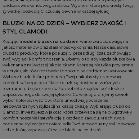
podczas weekendowego relaksu. Wybierz, które podkreślą Twoją
sylwetkę i pozwolą Ci czuć się pewnie w każdej sytuacji.
BLUZKI NA CO DZIEŃ – WYBIERZ JAKOŚĆ I
STYL CLAMODI
Kupując
modele bluzek na co dzień
, warto zwrócić uwagę na
jakość materiałów oraz staranność wykonania. Nasze casualowe
bluzki to produkty, które posłużą Ci przez długi czas, zachowując
swój wygląd i komfort noszenia. Dbamy o to, aby każda bluzka była
wykonana z najwyższej jakości tkanin, które są nie tylko przyjemne
w dotyku, ale również trwałe i odporne na codzienne użytkowanie.
Wybierz bluzki, które podkreślą Twój unikalny styl i zapewnią
komfort każdego dnia. Nasze bluzki są dostępne w różnych
rozmiarach, dzięki czemu każda kobieta znajdzie coś idealnie
dopasowanego do swojej sylwetki. Co więcej, oferujemy szeroki
wybór kolorów i wzorów, które umożliwiają tworzenie
niepowtarzalnych stylizacji na każdą okazję. Wybierając bluzki od
Clamodi, inwestujesz w jakość, która przekłada się na długotrwały
komfort noszenia i satysfakcję z każdego zakupu. Niech Twoja
codzienna stylizacja odzwierciedla Twój indywidualny styl i pewność
siebie, którą zapewnią Ci nasze bluzki na co dzień.