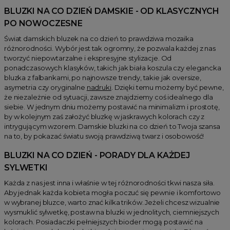
BLUZKI NA CO DZIEŃ DAMSKIE - OD KLASYCZNYCH
PO NOWOCZESNE
Świat damskich bluzek na co dzień to prawdziwa mozaika
różnorodności. Wybór jest tak ogromny, że pozwala każdej z nas
tworzyć niepowtarzalne i ekspresyjne stylizacje. Od
ponadczasowych klasyków, takich jak biała koszula czy elegancka
bluzka z falbankami, po najnowsze trendy, takie jak oversize,
asymetria czy oryginalne
nadruki
. Dzięki temu możemy być pewne,
że niezależnie od sytuacji, zawsze znajdziemy coś idealnego dla
siebie. W jednym dniu możemy postawić na minimalizm i prostotę,
by w kolejnym zaś założyć bluzkę w jaskrawych kolorach czy z
intrygującym wzorem. Damskie bluzki na co dzień to Twoja szansa
na to, by pokazać światu swoją prawdziwą twarz i osobowość!
BLUZKI NA CO DZIEŃ - PORADY DLA KAŻDEJ
SYLWETKI
Każda z nas jest inna i właśnie w tej różnorodności tkwi nasza siła.
Aby jednak każda kobieta mogła poczuć się pewnie i komfortowo
w wybranej bluzce, warto znać kilka trików. Jeżeli chcesz wizualnie
wysmuklić sylwetkę, postaw na bluzki w jednolitych, ciemniejszych
kolorach. Posiadaczki pełniejszych bioder mogą postawić na