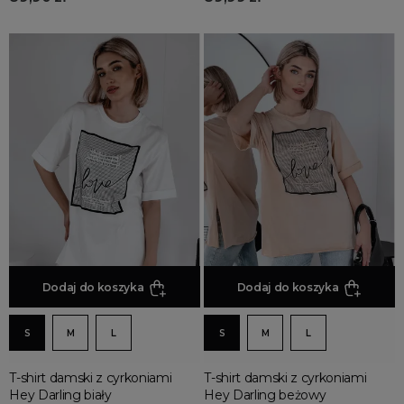
malinowe
miętowe
morski
pudrowy róż
RODZAJ
asymetryczne
basic
bez ramiączek
boho
błyszczące
Dodaj do koszyka
Dodaj do koszyka
dla puszystych
gorsetowe
S
M
L
S
M
L
hiszpanki
kimono
T-shirt damski z cyrkoniami
T-shirt damski z cyrkoniami
Hey Darling biały
Hey Darling beżowy
klasyczne