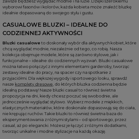
zawsze będziesz wyglądać modnie i na luzie. Dzięki szerokiemu
wyborowi fasonów i kolorów, każda kobieta może znaleźć bluzkę
idealnie dopasowaną do swojego stylu i gustu.
CASUALOWE BLUZKI – IDEALNE DO
CODZIENNEJ AKTYWNOŚCI
Bluzki casualowe
to doskonały wybór dla aktywnych kobiet, które
chcą wyglądać modnie, niezależnie od tego, co robią. Nasza
kolekcja obejmuje modele, które są zarówno stylowe, jak i
funkcjonalne – idealne do codziennych wyzwań. Bluzki casualowe
można łatwo połączyć z innymi elementami garderoby, tworząc
zestawy idealne do pracy, na spacer czy na spotkanie z
przyjaciółmi. Dla większej wygody i sportowego looku, sprawdź
nasze
komplety dresowe
, do których bluzka codzienna będzie
idealną podstawą! Nasze bluzki casual to również świetna
propozycja na dni, kiedy chcesz poczuć się swobodnie, ale
jednocześnie wyglądać stylowo. Wybierz modele z miękkich,
elastycznych materiałów, które doskonale dopasowują się do ciała,
nie krępując ruchów. Takie bluzki to również świetna baza do
eksperymentowania z różnymi stylami – od sportowego, przez
casual, aż po elegancki. Możesz je łączyć z różnymi dodatkami,
tworząc unikalne i modne stylizacje na każdą okazję.