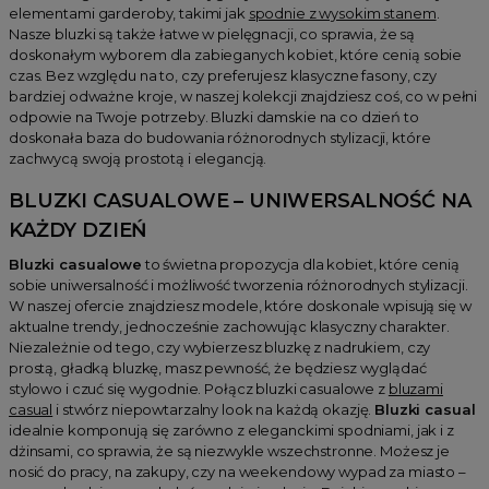
elementami garderoby, takimi jak
spodnie z wysokim stanem
.
Nasze bluzki są także łatwe w pielęgnacji, co sprawia, że są
doskonałym wyborem dla zabieganych kobiet, które cenią sobie
czas. Bez względu na to, czy preferujesz klasyczne fasony, czy
bardziej odważne kroje, w naszej kolekcji znajdziesz coś, co w pełni
odpowie na Twoje potrzeby. Bluzki damskie na co dzień to
doskonała baza do budowania różnorodnych stylizacji, które
zachwycą swoją prostotą i elegancją.
BLUZKI CASUALOWE – UNIWERSALNOŚĆ NA
KAŻDY DZIEŃ
Bluzki casualowe
to świetna propozycja dla kobiet, które cenią
sobie uniwersalność i możliwość tworzenia różnorodnych stylizacji.
W naszej ofercie znajdziesz modele, które doskonale wpisują się w
aktualne trendy, jednocześnie zachowując klasyczny charakter.
Niezależnie od tego, czy wybierzesz bluzkę z nadrukiem, czy
prostą, gładką bluzkę, masz pewność, że będziesz wyglądać
stylowo i czuć się wygodnie. Połącz bluzki casualowe z
bluzami
casual
i stwórz niepowtarzalny look na każdą okazję.
Bluzki casual
idealnie komponują się zarówno z eleganckimi spodniami, jak i z
dżinsami, co sprawia, że są niezwykle wszechstronne. Możesz je
nosić do pracy, na zakupy, czy na weekendowy wypad za miasto –