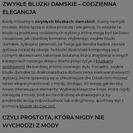
ZWYKŁE BLUZKI DAMSKIE – CODZIENNA
ELEGANCJA
Kiedy mówimy o
zwykłych bluzkach damskich
, mamy na myśli
modele, które łączą w sobie prostotę i elegancję. To właśnie te
bluzki są podstawą codziennych stylizacji, które mogą być zarówno
casualowe, jak i bardziej formalne. Wybierając zwykłe bluzki
damskie, zyskujesz pewność, że Twoja garderoba będzie zawsze
gotowa na każdą okazję. Te bluzki doskonale komponują się z
różnymi akcesoriami, takimi jak biżuteria, którą znajdziesz w innych
kategoriach naszego sklepu. Warto połączyć je z
bluzkami
sportowymi
dla bardziej zróżnicowanego stylu. Ponadto, zwykłe
bluzki damskie to doskonała baza do tworzenia wielowarstwowych
stylizacji, które sprawdzą się w chłodniejsze dni. Dzięki nim możesz
łatwo eksperymentować z modą, dodając do swojej garderoby
nowe, interesujące elementy. Wybieraj klasyczne kroje, które nigdy
nie wyjdą z mody, postaw na odrobinę ekstrawagancji, by
podkreślić swoją indywidualność lub odkryj nowy, sportowy styl z
pomocą
bluzek do ćwiczeń.
CZYLI PROSTOTA, KTÓRA NIGDY NIE
WYCHODZI Z MODY