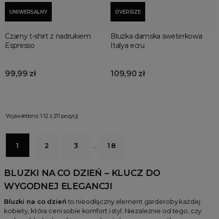
UNIWERSALNY
OVERSIZE
Czarny t-shirt z nadrukiem
Bluzka damska sweterkowa
Espresso
Italya ecru
99,99 zł
109,90 zł
Wyświetlono: 1-12 z 211 pozycji
1
2
3
…
18
BLUZKI NA CO DZIEŃ – KLUCZ DO
WYGODNEJ ELEGANCJI
Bluzki na co dzień
to nieodłączny element garderoby każdej
kobiety, która ceni sobie komfort i styl. Niezależnie od tego, czy