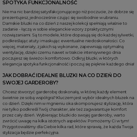
SPOTYKA FUNKCJONALNOŚĆ
Nie ma nic bardziej satysfakcjonującego niż poczucie, że dobrze się
prezentujesz, jednocześnie czując się swobodnie w ubraniu.
Damskie bluzki na co dzień z naszej kolekcji spełniają właśnie to
zadanie - łączą w sobie eleganckie wzory z praktycznymi
rozwiązaniami. Są to modele, które dopasują się do każdej sylwetki,
podkreślając atuty i maskując ewentualne niedoskonałości. Co
więcej, materiały, z jakich są wykonane, zapewniają optymalną
wentylację, dzięki czemu nawet w trakcie intensywnego dnia
poczujesz się świeżo i komfortowo. Odkryj bluzki, w których
elegancja spotyka funkcjonalność i poczuj się pięknie każdego dnia!
JAK DOBRAĆ IDEALNE BLUZKI NA CO DZIEŃ DO
SWOJEJ GARDEROBY?
Chcesz stworzyć garderobę doskonałą, w której każdy element
świetnie ze sobą współgra? Kluczem jest wybór idealnych bluzek na
co dzień. Dzięki nim w mgnieniu oka skomponujesz stylizację, która
nie tylko podkreśli Twój charakter, ale też zagwarantuje komfort
przez cały dzień. Wybierając bluzki do swojej garderoby, warto
zwrócić uwagę na kilka istotnych aspektów. Pomożemy Ci w tym!
Przygotowaliśmy dla Ciebie kilka rad, które sprawią, że każda Twoja
stylizacja będzie perfekcyjna.