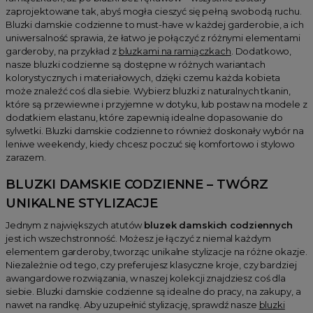
zaprojektowane tak, abyś mogła cieszyć się pełną swobodą ruchu.
Bluzki damskie codzienne to must-have w każdej garderobie, a ich
uniwersalność sprawia, że łatwo je połączyć z różnymi elementami
garderoby, na przykład z
bluzkami na ramiączkach
. Dodatkowo,
nasze bluzki codzienne są dostępne w różnych wariantach
kolorystycznych i materiałowych, dzięki czemu każda kobieta
może znaleźć coś dla siebie. Wybierz bluzki z naturalnych tkanin,
które są przewiewne i przyjemne w dotyku, lub postaw na modele z
dodatkiem elastanu, które zapewnią idealne dopasowanie do
sylwetki. Bluzki damskie codzienne to również doskonały wybór na
leniwe weekendy, kiedy chcesz poczuć się komfortowo i stylowo
zarazem.
BLUZKI DAMSKIE CODZIENNE – TWÓRZ
UNIKALNE STYLIZACJE
Jednym z największych atutów
bluzek damskich codziennych
jest ich wszechstronność. Możesz je łączyć z niemal każdym
elementem garderoby, tworząc unikalne stylizacje na różne okazje.
Niezależnie od tego, czy preferujesz klasyczne kroje, czy bardziej
awangardowe rozwiązania, w naszej kolekcji znajdziesz coś dla
siebie. Bluzki damskie codzienne są idealne do pracy, na zakupy, a
nawet na randkę. Aby uzupełnić stylizację, sprawdź nasze
bluzki