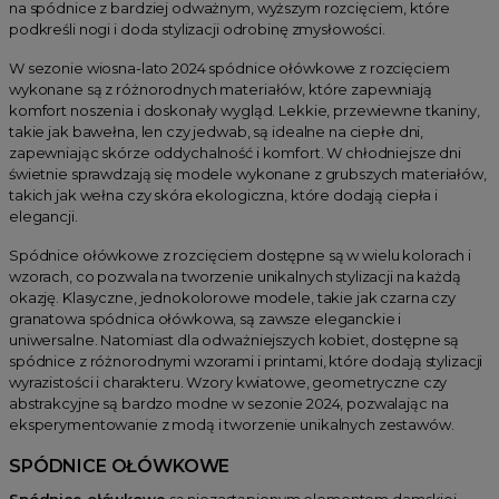
na spódnice z bardziej odważnym, wyższym rozcięciem, które
podkreśli nogi i doda stylizacji odrobinę zmysłowości.
W sezonie wiosna-lato 2024 spódnice ołówkowe z rozcięciem
wykonane są z różnorodnych materiałów, które zapewniają
komfort noszenia i doskonały wygląd. Lekkie, przewiewne tkaniny,
takie jak bawełna, len czy jedwab, są idealne na ciepłe dni,
zapewniając skórze oddychalność i komfort. W chłodniejsze dni
świetnie sprawdzają się modele wykonane z grubszych materiałów,
takich jak wełna czy skóra ekologiczna, które dodają ciepła i
elegancji.
Spódnice ołówkowe z rozcięciem dostępne są w wielu kolorach i
wzorach, co pozwala na tworzenie unikalnych stylizacji na każdą
okazję. Klasyczne, jednokolorowe modele, takie jak czarna czy
granatowa spódnica ołówkowa, są zawsze eleganckie i
uniwersalne. Natomiast dla odważniejszych kobiet, dostępne są
spódnice z różnorodnymi wzorami i printami, które dodają stylizacji
wyrazistości i charakteru. Wzory kwiatowe, geometryczne czy
abstrakcyjne są bardzo modne w sezonie 2024, pozwalając na
eksperymentowanie z modą i tworzenie unikalnych zestawów.
SPÓDNICE OŁÓWKOWE
Spódnice ołówkowe
są niezastąpionym elementem damskiej