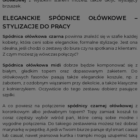
brzuszek.
ELEGANCKIE SPÓDNICE OŁÓWKOWE –
STYLIZACJE DO PRACY
Spódnica ołówkowa czarna
powinna znaleźć się w szafie każdej
kobiety, która ceni sobie eleganckie, formalne stylizacje. Jest ona
idealna, jeśli chodzi o zestawy do biura czy na spotkania z klientami.
Z czym możesz ją wówczas połączyć?
Spódnica ołówkowa midi
dobrze będzie komponować się z
białym, gładkim topem oraz dopasowanym żakietem. Do
ołówkowych fasonów pasują także eleganckie koszule, np. z
żabotem, z ozdobnym wiązaniem przy dekolcie, a także klasyczne
z kołnierzykiem. Oczywiście do tego zestawu dobierz pasujące
szpilki.
A co powiesz na połączenie
spódnicy czarnej ołówkowej
z
koronkowym albo jedwabnym topem? Topy zamiast koszuli to
coraz częstszy wybór wśród pań, które cenią sobie modne i
wygodne połączenia. Do takiego zestawienia możesz też dobrać
marynarkę w pepitkę. A jeśli w Twoim biurze panuje styl smart casual
lub casual, nawet jeansowa kurtka i trampki mogą uzupełnić taką