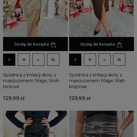
spódnice
Spódnice rozkloszowane
Spódnice z eko skóry
Spódnice jeansowe
Spódnice na wesele
Spódnice maxi
Dodaj do koszyka
Dodaj do koszyka
Spódnice wieczorowe
Spódnice asymetryczne
S
M
L
XL
S
M
L
XL
Spódnice plisowane
Spódnice skórzane
Spódnica z imitacji skóry z
Spódnica z imitacji skóry z
marszczeniem Magic Wish
marszczeniem Magic Wish
Spódnice trapezowe
beżowa
brązowa
Spódnice z wysokim stanem
129,99 zł
129,99 zł
Spódnice w kwiaty
Spódnice tiulowe
Spódnice w kratę
Spódnice we wzory
Spódnice z rozcięciem