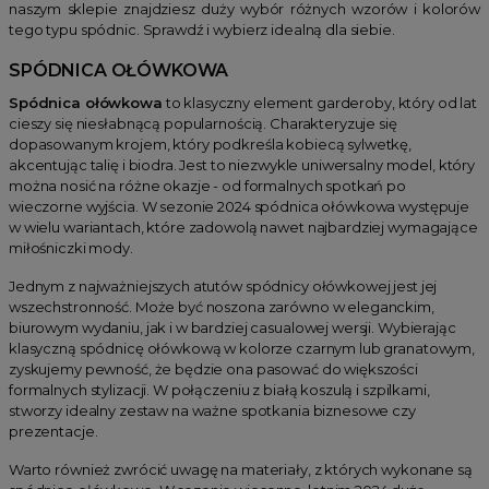
naszym sklepie znajdziesz duży wybór różnych wzorów i kolorów
tego typu spódnic. Sprawdź i wybierz idealną dla siebie.
SPÓDNICA OŁÓWKOWA
Spódnica ołówkowa
to klasyczny element garderoby, który od lat
cieszy się niesłabnącą popularnością. Charakteryzuje się
dopasowanym krojem, który podkreśla kobiecą sylwetkę,
akcentując talię i biodra. Jest to niezwykle uniwersalny model, który
można nosić na różne okazje - od formalnych spotkań po
wieczorne wyjścia. W sezonie 2024 spódnica ołówkowa występuje
w wielu wariantach, które zadowolą nawet najbardziej wymagające
miłośniczki mody.
Jednym z najważniejszych atutów spódnicy ołówkowej jest jej
wszechstronność. Może być noszona zarówno w eleganckim,
biurowym wydaniu, jak i w bardziej casualowej wersji. Wybierając
klasyczną spódnicę ołówkową w kolorze czarnym lub granatowym,
zyskujemy pewność, że będzie ona pasować do większości
formalnych stylizacji. W połączeniu z białą koszulą i szpilkami,
stworzy idealny zestaw na ważne spotkania biznesowe czy
prezentacje.
Warto również zwrócić uwagę na materiały, z których wykonane są