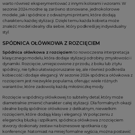
warto również eksperymentować z innymi kolorami i wzorami. W
sezonie 2024 modne są zarówno stonowane, jednokolorowe
modele, jak i spódnice z odważnymi printami, które dodają
charakteru każdej stylizacji. Dzięki temu każda kobieta może
znaleźć model idealny dla siebie, który podkreśli jej indywidualny
styl.
SPÓDNICA OŁÓWKOWA Z ROZCIĘCIEM
Spódnica ołówkowa z rozcięciem
to nowoczesna interpretacja
klasycznego modelu, która dodaje stylizacji odrobiny zmysłowości i
dynamiki. Rozcięcie, umiejscowione z przodu, z boku lub z tyłu
spódnicy, nie tylko ułatwia poruszanie się, ale również podkreśla
kobiecość i dodaje elegancji. W sezonie 2024 spódnica ołówkowa z
rozcięciem jest niezwykle popularna, oferując wiele różnych
wariantów, które zadowolą każdą miłośniczkę mody.
Rozcięcie w spódnicy ołówkowej to subtelny detal, który może
diametralnie zmienić charakter całej stylizacji. Dla formalnych okazji
idealne będą spódnice ołówkowe z delikatnym, niewielkim
rozcięciem, które dodają klasy i elegancji. W połączeniu z
elegancką bluzką i szpilkami, spódnica ołówkowa z rozcięciem
stworzy doskonały zestaw na biznesowe spotkania czy
konferencje. Natomiast na mniej formalne wyjścia, można postawić