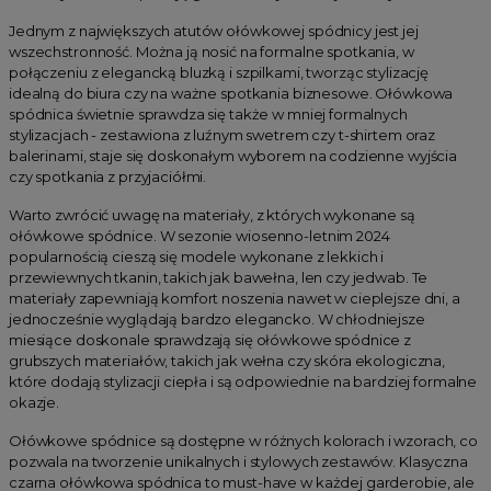
Jednym z największych atutów ołówkowej spódnicy jest jej
wszechstronność. Można ją nosić na formalne spotkania, w
połączeniu z elegancką bluzką i szpilkami, tworząc stylizację
idealną do biura czy na ważne spotkania biznesowe. Ołówkowa
spódnica świetnie sprawdza się także w mniej formalnych
stylizacjach - zestawiona z luźnym swetrem czy t-shirtem oraz
balerinami, staje się doskonałym wyborem na codzienne wyjścia
czy spotkania z przyjaciółmi.
Warto zwrócić uwagę na materiały, z których wykonane są
ołówkowe spódnice. W sezonie wiosenno-letnim 2024
popularnością cieszą się modele wykonane z lekkich i
przewiewnych tkanin, takich jak bawełna, len czy jedwab. Te
materiały zapewniają komfort noszenia nawet w cieplejsze dni, a
jednocześnie wyglądają bardzo elegancko. W chłodniejsze
miesiące doskonale sprawdzają się ołówkowe spódnice z
grubszych materiałów, takich jak wełna czy skóra ekologiczna,
które dodają stylizacji ciepła i są odpowiednie na bardziej formalne
okazje.
Ołówkowe spódnice są dostępne w różnych kolorach i wzorach, co
pozwala na tworzenie unikalnych i stylowych zestawów. Klasyczna
czarna ołówkowa spódnica to must-have w każdej garderobie, ale