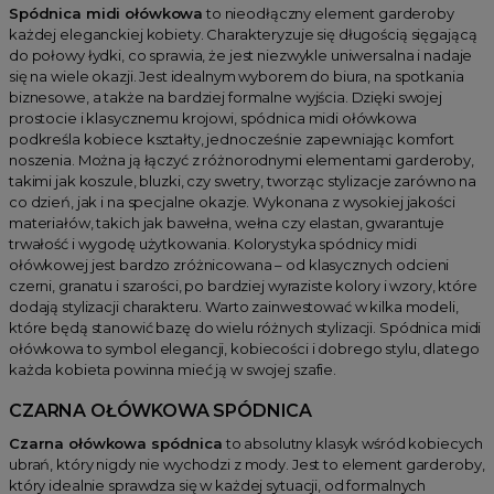
Spódnica midi ołówkowa
to nieodłączny element garderoby
każdej eleganckiej kobiety. Charakteryzuje się długością sięgającą
do połowy łydki, co sprawia, że jest niezwykle uniwersalna i nadaje
się na wiele okazji. Jest idealnym wyborem do biura, na spotkania
biznesowe, a także na bardziej formalne wyjścia. Dzięki swojej
prostocie i klasycznemu krojowi, spódnica midi ołówkowa
podkreśla kobiece kształty, jednocześnie zapewniając komfort
noszenia. Można ją łączyć z różnorodnymi elementami garderoby,
takimi jak koszule, bluzki, czy swetry, tworząc stylizacje zarówno na
co dzień, jak i na specjalne okazje. Wykonana z wysokiej jakości
materiałów, takich jak bawełna, wełna czy elastan, gwarantuje
trwałość i wygodę użytkowania. Kolorystyka spódnicy midi
ołówkowej jest bardzo zróżnicowana – od klasycznych odcieni
czerni, granatu i szarości, po bardziej wyraziste kolory i wzory, które
dodają stylizacji charakteru. Warto zainwestować w kilka modeli,
które będą stanowić bazę do wielu różnych stylizacji. Spódnica midi
ołówkowa to symbol elegancji, kobiecości i dobrego stylu, dlatego
każda kobieta powinna mieć ją w swojej szafie.
CZARNA OŁÓWKOWA SPÓDNICA
Czarna ołówkowa spódnica
to absolutny klasyk wśród kobiecych
ubrań, który nigdy nie wychodzi z mody. Jest to element garderoby,
który idealnie sprawdza się w każdej sytuacji, od formalnych