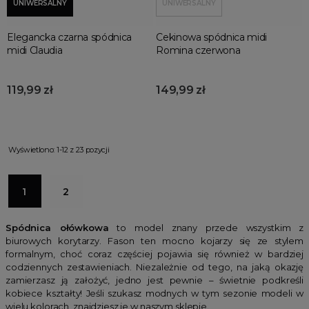
UNIWERSALNY
UNIWERSALNY
Elegancka czarna spódnica
Cekinowa spódnica midi
midi Claudia
Romina czerwona
119,99 zł
149,99 zł
Wyświetlono: 1-12 z 23 pozycji
1
2
Spódnica ołówkowa
to model znany przede wszystkim z
biurowych korytarzy. Fason ten mocno kojarzy się ze stylem
formalnym, choć coraz częściej pojawia się również w bardziej
codziennych zestawieniach. Niezależnie od tego, na jaką okazję
zamierzasz ją założyć, jedno jest pewnie – świetnie podkreśli
kobiece kształty! Jeśli szukasz modnych w tym sezonie modeli w
wielu kolorach, znajdziesz je w naszym sklepie.