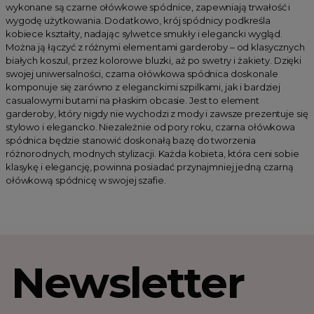
wykonane są czarne ołówkowe spódnice, zapewniają trwałość i
wygodę użytkowania. Dodatkowo, krój spódnicy podkreśla
kobiece kształty, nadając sylwetce smukły i elegancki wygląd.
Można ją łączyć z różnymi elementami garderoby – od klasycznych
białych koszul, przez kolorowe bluzki, aż po swetry i żakiety. Dzięki
swojej uniwersalności, czarna ołówkowa spódnica doskonale
komponuje się zarówno z eleganckimi szpilkami, jak i bardziej
casualowymi butami na płaskim obcasie. Jest to element
garderoby, który nigdy nie wychodzi z mody i zawsze prezentuje się
stylowo i elegancko. Niezależnie od pory roku, czarna ołówkowa
spódnica będzie stanowić doskonałą bazę do tworzenia
różnorodnych, modnych stylizacji. Każda kobieta, która ceni sobie
klasykę i elegancję, powinna posiadać przynajmniej jedną czarną
ołówkową spódnicę w swojej szafie.
Newsletter