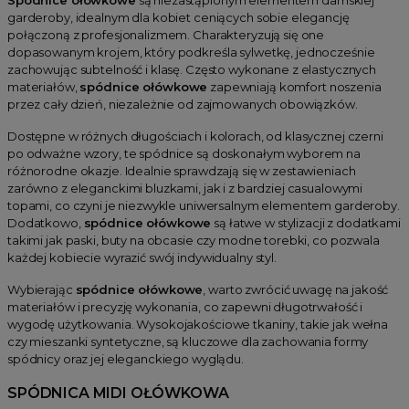
garderoby, idealnym dla kobiet ceniących sobie elegancję
połączoną z profesjonalizmem. Charakteryzują się one
dopasowanym krojem, który podkreśla sylwetkę, jednocześnie
zachowując subtelność i klasę. Często wykonane z elastycznych
materiałów,
spódnice ołówkowe
zapewniają komfort noszenia
przez cały dzień, niezależnie od zajmowanych obowiązków.
Dostępne w różnych długościach i kolorach, od klasycznej czerni
po odważne wzory, te spódnice są doskonałym wyborem na
różnorodne okazje. Idealnie sprawdzają się w zestawieniach
zarówno z eleganckimi bluzkami, jak i z bardziej casualowymi
topami, co czyni je niezwykle uniwersalnym elementem garderoby.
Dodatkowo,
spódnice ołówkowe
są łatwe w stylizacji z dodatkami
takimi jak paski, buty na obcasie czy modne torebki, co pozwala
każdej kobiecie wyrazić swój indywidualny styl.
Wybierając
spódnice ołówkowe
, warto zwrócić uwagę na jakość
materiałów i precyzję wykonania, co zapewni długotrwałość i
wygodę użytkowania. Wysokojakościowe tkaniny, takie jak wełna
czy mieszanki syntetyczne, są kluczowe dla zachowania formy
spódnicy oraz jej eleganckiego wyglądu.
SPÓDNICA MIDI OŁÓWKOWA