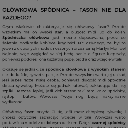
OŁÓWKOWA SPÓDNICA – FASON NIE DLA
KAŻDEGO?
Czym właściwie charakteryzuje się ołówkowy fason? Przede
wszystkim ma on wysoki stan, a długość midi lub do kolan.
Spódniczka ołówkowa
jest mocno dopasowana, przez co
świetnie podkreśla kobiece krągłości. Nic dziwnego, że był to
jeden z ulubionych modeli, noszonych przez samą Marilyn Monroe!
Najlepiej więc wyglądać w niej będą panie o figurze klepsydry,
ponieważ podkreśli ona kształtną pupę, biodra oraz wcięcie w talii.
Okazuje się jednak, że
spódnica ołówkowa z wysokim stanem
nie do każdej sylwetki pasuje. Przede wszystkim warto jej unikać,
jeśli jesteś raczej niską osobą, ponieważ długość midi optycznie
skraca sylwetkę. Możesz się jednak ratować, zakładając do niej
szpilki. Jeszcze lepiej, jeśli dobierzesz taki sam kolor spódnicy,
rajstop i butów. Wówczas Twoje nogi będą maksymalnie
wydłużone.
Ołówkowy fason przyda Ci się, jeśli masz chłopięcą sylwetkę i
chcesz optycznie zaznaczyć wcięcie w talii. Wówczas warto
postawić na model z ozdobnym paskiem. Dzięki
czarnej spódnicy
ołówkowej
z wysokim stanem możesz także ukryć wystający