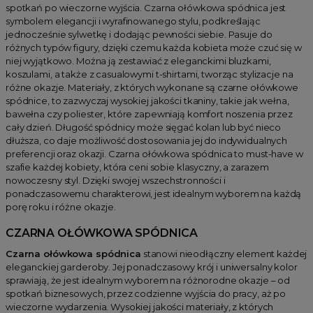
spotkań po wieczorne wyjścia. Czarna ołówkowa spódnica jest
symbolem elegancji i wyrafinowanego stylu, podkreślając
jednocześnie sylwetkę i dodając pewności siebie. Pasuje do
różnych typów figury, dzięki czemu każda kobieta może czuć się w
niej wyjątkowo. Można ją zestawiać z eleganckimi bluzkami,
koszulami, a także z casualowymi t-shirtami, tworząc stylizacje na
różne okazje. Materiały, z których wykonane są czarne ołówkowe
spódnice, to zazwyczaj wysokiej jakości tkaniny, takie jak wełna,
bawełna czy poliester, które zapewniają komfort noszenia przez
cały dzień. Długość spódnicy może sięgać kolan lub być nieco
dłuższa, co daje możliwość dostosowania jej do indywidualnych
preferencji oraz okazji. Czarna ołówkowa spódnica to must-have w
szafie każdej kobiety, która ceni sobie klasyczny, a zarazem
nowoczesny styl. Dzięki swojej wszechstronności i
ponadczasowemu charakterowi, jest idealnym wyborem na każdą
porę roku i różne okazje.
CZARNA OŁÓWKOWA SPÓDNICA
Czarna ołówkowa spódnica
stanowi nieodłączny element każdej
eleganckiej garderoby. Jej ponadczasowy krój i uniwersalny kolor
sprawiają, że jest idealnym wyborem na różnorodne okazje – od
spotkań biznesowych, przez codzienne wyjścia do pracy, aż po
wieczorne wydarzenia. Wysokiej jakości materiały, z których