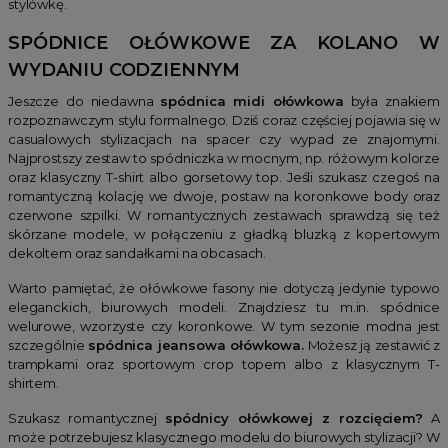
stylówkę.
SPÓDNICE OŁÓWKOWE ZA KOLANO W
WYDANIU CODZIENNYM
Jeszcze do niedawna
spódnica midi ołówkowa
była znakiem
rozpoznawczym stylu formalnego. Dziś coraz częściej pojawia się w
casualowych stylizacjach na spacer czy wypad ze znajomymi.
Najprostszy zestaw to spódniczka w mocnym, np. różowym kolorze
oraz klasyczny T-shirt albo gorsetowy top. Jeśli szukasz czegoś na
romantyczną kolację we dwoje, postaw na koronkowe body oraz
czerwone szpilki. W romantycznych zestawach sprawdzą się też
skórzane modele, w połączeniu z gładką bluzką z kopertowym
dekoltem oraz sandałkami na obcasach.
Warto pamiętać, że ołówkowe fasony nie dotyczą jedynie typowo
eleganckich, biurowych modeli. Znajdziesz tu m.in. spódnice
welurowe, wzorzyste czy koronkowe. W tym sezonie modna jest
szczególnie
spódnica jeansowa ołówkowa.
Możesz ją zestawić z
trampkami oraz sportowym crop topem albo z klasycznym T-
shirtem.
Szukasz romantycznej
spódnicy ołówkowej z rozcięciem?
A
może potrzebujesz klasycznego modelu do biurowych stylizacji? W