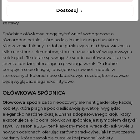
wprowadzając do stylizacji odrobinę świeżości i lekkości. Spódnice
Dostosuj
ołówkowe z kwiatowymi printami doskonale komponują się z
jednokolorowymi bluzkami i topami, tworząc harmonijne i modowe
zestawy.
Spódnice ołówkowe mogą być również wzbogacone o
różnorodne detale, które nadają im unikalnego charakteru.
Marszczenia, falbany, ozdobne guziki czy zamki błyskawiczne to
tylko niektóre z elementów, które można znaleźć w najnowszych
kolekcjach. Te detale sprawiają, że spódnica ołówkowa staje się
jeszcze bardziej interesująca i przyciąga wzrok. Dla kobiet
ceniących sobie klasykę, dostępne są również modele w
stonowanych kolorach, bez dodatkowych ozdób, które zawsze
będą wyglądać elegancko i stylowo.
OŁÓWKOWA SPÓDNICA
Ołówkowa spódnica
to nieodzowny element garderoby każdej
kobiety, która pragnie podkreślić swoją sylwetkę i wyglądać
elegancko na różne okazje. Znana z dopasowanego kroju, który
eksponuje talię i biodra, ołówkowa spódnica jest symbolem klasyki i
szyku. W sezonie 2024, ten klasyczny model wraca do łask w wielu
nowych odsłonach, oferując zarówno tradycyjne, jak i nowoczesne
warianty, które zaspokoją gusta każdej modnej kobiety.