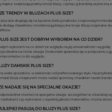
y kaptur zwiększają praktyczność bluzy, czyniąc ją bardziej użyteczn
ZE TRENDY W BLUZACH PLUS SIZE?
us size skupiają się na łączeniu funkcjonalności z najnowszymi trenda
re dodają charakteru i modernizują klasyczne kroje. Bluzy rozpinane du
tfitów.
LUS SIZE JEST DOBRYM WYBOREM NA CO DZIEŃ?
konałym wyborem na co dzień ze względu na jej uniwersalność i wygodę
acje idealne na różne okazje. Doskonale sprawdza się w połączeniu z
j
kompromisów co do wyglądu.
LUZY DAMSKIE PLUS SIZE?
a wiele sposobów, w zależności od preferowanego stylu. Na przykład
atomiast bluza z kapturem może nadać sportowy charakter nawet bardz
ZE NADAJE SIĘ NA SPECJALNE OKAZJE?
 odpowiednie również na specjalne okazje, szczególnie te o bardziej 
 nadrukami czy wykonane z wysokiej jakości materiałów, można stworzy
AJLEPIEJ PASUJĄ DO BLUZY PLUS SIZE?