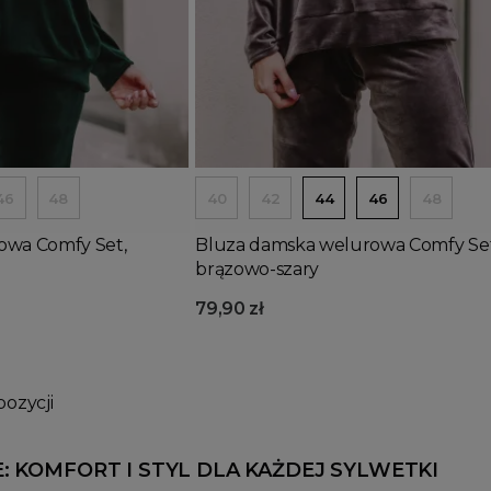
Wyprzedany
Dodaj do koszyka
46
48
40
42
44
46
48
owa Comfy Set,
Bluza damska welurowa Comfy Set
brązowo-szary
79,90 zł
pozycji
E: KOMFORT I STYL DLA KAŻDEJ SYLWETKI