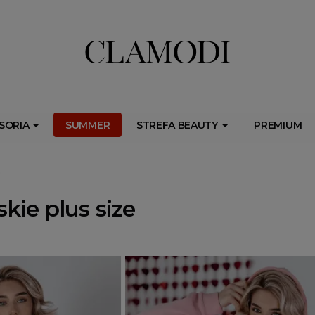
ib.onet.pl/s.csr/build/dlApi/minit.boot.min.js" async></script>
SORIA
SUMMER
STREFA BEAUTY
PREMIUM
e
kie plus size