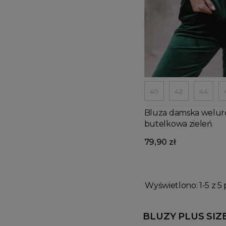
40
42
44
Bluza damska welur
butelkowa zieleń
79,90 zł
Wyświetlono: 1-5 z 5 
BLUZY PLUS SIZ