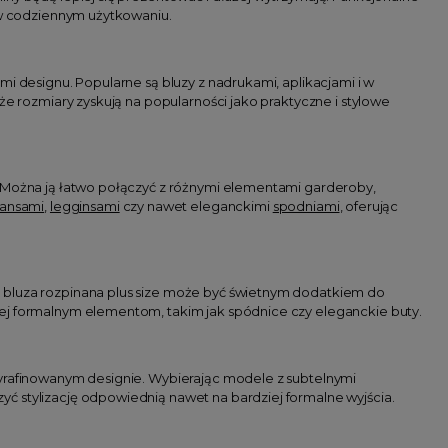
ą w codziennym użytkowaniu.
mi designu. Popularne są bluzy z nadrukami, aplikacjami i w
że rozmiary zyskują na popularności jako praktyczne i stylowe
. Można ją łatwo połączyć z różnymi elementami garderoby,
eansami
,
legginsami
czy nawet eleganckimi
spodniami
, oferując
, bluza rozpinana plus size może być świetnym dodatkiem do
iej formalnym elementom, takim jak spódnice czy eleganckie buty.
wyrafinowanym designie. Wybierając modele z subtelnymi
ć stylizację odpowiednią nawet na bardziej formalne wyjścia.