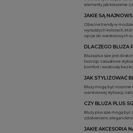
elementy jak kieszenie cz
JAKIE SĄ NAJNOWS
Obecne trendy w modzie pl
wyrazistych kolorach, któ
opcje do warstwowych ou
DLACZEGO BLUZA P
Bluza plus size jest dos
tworząc casualowe styliz
komfort i swobodę bez 
JAK STYLIZOWAĆ B
Bluzy mogą być noszone n
warstwowej stylizacji, n
CZY BLUZA PLUS SI
Bluzy plus size mogą być
zdobieniami, eleganckimi
JAKIE AKCESORIA N