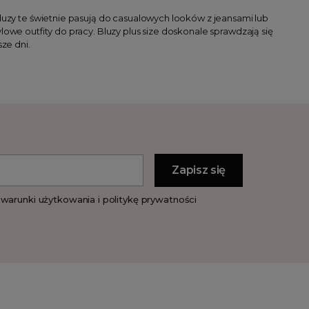
Bluzy te świetnie pasują do casualowych looków z jeansami lub
owe outfity do pracy. Bluzy plus size doskonale sprawdzają się
sze dni.
warunki użytkowania i politykę prywatności