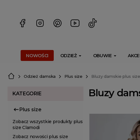
<script> dlApi = { cmd: [] }; </script> <script src="https://l
NOWOŚCI
ODZIEŻ
OBUWIE
AKCE
Odzież damska
Plus size
Bluzy damskie plus siz
Bluzy dams
KATEGORIE
Plus size
Zobacz wszystkie produkty plus
size Clamodi
Zobacz nowości plus size