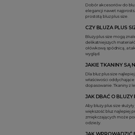
Dobór akcesoriów do bluzy
elegancji nawet najprost
prostotą bluz plus size.
CZY BLUZA PLUS S
Bluzy plus size mogą znal
delikatniejszych materiał
ołówkową spódnicą, a ta
wygląd.
JAKIE TKANINY SĄ 
Dla bluz plus size najlep
właściwości oddychające 
dopasowanie. Tkaniny z l
JAK DBAĆ O BLUZY 
Aby bluzy plus size służy
większość bluz najlepiej 
zmiękczających może pom
odzieży.
JAK WPROWADZIĆ B