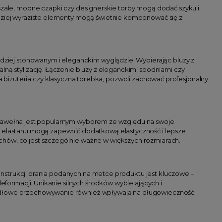
 szale, modne czapki czy designerskie torby mogą dodać szyku i
rdziej wyraziste elementy mogą świetnie komponować się z
ardziej stonowanym i eleganckim wyglądzie. Wybierając bluzy z
lną stylizację. Łączenie bluzy z eleganckimi spodniami czy
tna biżuteria czy klasyczna torebka, pozwoli zachować profesjonalny
ość. Bawełna jest popularnym wyborem ze względu na swoje
em elastanu mogą zapewnić dodatkową elastyczność i lepsze
chów, co jest szczególnie ważne w większych rozmiarach.
e instrukcji prania podanych na metce produktu jest kluczowe –
deformacji. Unikanie silnych środków wybielających i
widłowe przechowywanie również wpływają na długowieczność