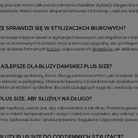
 plus size może całkowicie odmienić charakter stylizacji. Eleganckie
szej bluzie. Warto również eksperymentować z biżuterią – większe, ba
IZE SPRAWDZI SIĘ W STYLIZACJACH BIUROWYCH?
eźć swoje miejsce nawet w stylizacjach biurowych, szczególnie te o b
ów i w stonowanych kolorach, można stworzyć wygodną, ale i profesjona
kże dodanie formalnych
butów
i odpowiednich
dodatków
, jak delika
NAJLEPSZE DLA BLUZY DAMSKIEJ PLUS SIZE?
iej sprawdzają się tkaniny, które oferują zarówno komfort, jak i trwał
i łatwość w pielęgnacji. Mieszanki bawełny z poliestrem lub dodatki
ekkim stretchem są idealne dla osób szukających wygody i swobody ru
PLUS SIZE, ABY SŁUŻYŁY NA DŁUGO?
ły jak najdłużej, ważne jest, aby odpowiednio o nie dbać. Przestrzegani
prać w niskich temperaturach i suszyć rozłożone na płasko, aby uniknąć 
óc zachować kolor i strukturę tkaniny. Regularne czyszczenie i pra
LUZY PLUS SIZE DO CODZIENNYCH STYLIZACJI?