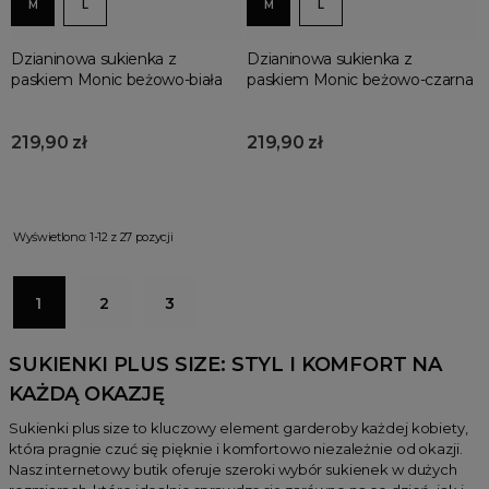
M
L
M
L
Dzianinowa sukienka z
Dzianinowa sukienka z
paskiem Monic beżowo-biała
paskiem Monic beżowo-czarna
219,90 zł
219,90 zł
Wyświetlono: 1-12 z 27 pozycji
1
2
3
SUKIENKI PLUS SIZE: STYL I KOMFORT NA
KAŻDĄ OKAZJĘ
Sukienki plus size to kluczowy element garderoby każdej kobiety,
która pragnie czuć się pięknie i komfortowo niezależnie od okazji.
Nasz internetowy butik oferuje szeroki wybór sukienek w dużych