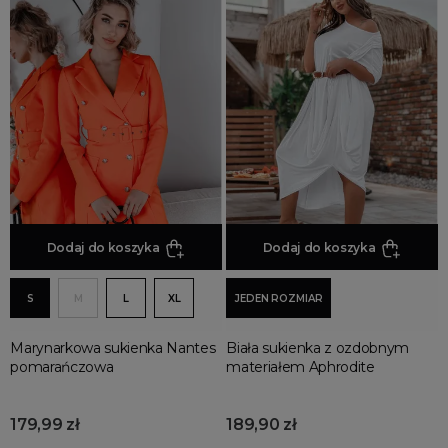
Dodaj do koszyka
Dodaj do koszyka
S
M
L
XL
JEDEN ROZMIAR
Marynarkowa sukienka Nantes
Biała sukienka z ozdobnym
pomarańczowa
materiałem Aphrodite
179,99 zł
189,90 zł