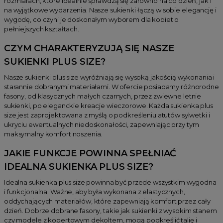
rozmiarach, które idealnie sprawdzą się zarówno na co dzień, jak i
na wyjątkowe wydarzenia. Nasze sukienki łączą w sobie elegancję i
wygodę, co czyni je doskonałym wyborem dla kobiet o
pełniejszych kształtach.
CZYM CHARAKTERYZUJĄ SIĘ NASZE
SUKIENKI PLUS SIZE?
Nasze sukienki plus size wyróżniają się wysoką jakością wykonania i
starannie dobranymi materiałami. W ofercie posiadamy różnorodne
fasony, od klasycznych małych czarnych, przez zwiewne letnie
sukienki, po eleganckie kreacje wieczorowe. Każda sukienka plus
size jest zaprojektowana z myślą o podkreśleniu atutów sylwetki i
ukryciu ewentualnych niedoskonałości, zapewniając przy tym
maksymalny komfort noszenia.
JAKIE FUNKCJE POWINNA SPEŁNIAĆ
IDEALNA SUKIENKA PLUS SIZE?
Idealna sukienka plus size powinna być przede wszystkim wygodna
i funkcjonalna. Ważne, aby była wykonana z elastycznych,
oddychających materiałów, które zapewniają komfort przez cały
dzień. Dobrze dobrane fasony, takie jak sukienki z wysokim stanem
czy modele z kopertowym dekoltem, mogą podkreślić talię i