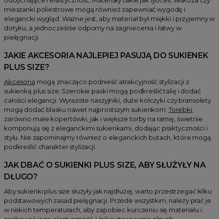
mieszanki poliestrowe mogą również zapewniać wygodę i
elegancki wygląd. Ważne jest, aby materiał był miękki i przyjemny w
dotyku, a jednocześnie odporny na zagniecenia i łatwy w
pielęgnacji.
JAKIE AKCESORIA NAJLEPIEJ PASUJĄ DO SUKIENEK
PLUS SIZE?
Akcesoria
mogą znacząco podnieść atrakcyjność stylizacji z
sukienką plus size. Szerokie paski mogą podkreślić talię i dodać
całości elegancji. Wyraziste naszyjniki, duże kolczyki czy bransolety
mogą dodać blasku nawet najprostszym sukienkom.
Torebki
,
zarówno małe kopertówki, jak i większe torby na ramię, świetnie
komponują się z eleganckimi sukienkami, dodając praktyczności i
stylu. Nie zapominajmy również o eleganckich butach, które mogą
podkreślić charakter stylizacji.
JAK DBAĆ O SUKIENKI PLUS SIZE, ABY SŁUŻYŁY NA
DŁUGO?
Aby sukienki plus size służyły jak najdłużej, warto przestrzegać kilku
podstawowych zasad pielęgnacji. Przede wszystkim, należy prać je
w niskich temperaturach, aby zapobiec kurczeniu się materiału i
zachować jego elastyczność. Unikaj stosowania silnych