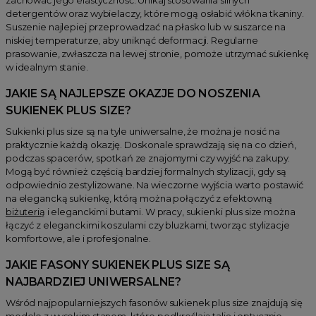
detergentów oraz wybielaczy, które mogą osłabić włókna tkaniny.
Suszenie najlepiej przeprowadzać na płasko lub w suszarce na
niskiej temperaturze, aby uniknąć deformacji. Regularne
prasowanie, zwłaszcza na lewej stronie, pomoże utrzymać sukienkę
w idealnym stanie.
JAKIE SĄ NAJLEPSZE OKAZJE DO NOSZENIA
SUKIENEK PLUS SIZE?
Sukienki plus size są na tyle uniwersalne, że można je nosić na
praktycznie każdą okazję. Doskonale sprawdzają się na co dzień,
podczas spacerów, spotkań ze znajomymi czy wyjść na zakupy.
Mogą być również częścią bardziej formalnych stylizacji, gdy są
odpowiednio zestylizowane. Na wieczorne wyjścia warto postawić
na elegancką sukienkę, którą można połączyć z efektowną
biżuterią
i eleganckimi butami. W pracy, sukienki plus size można
łączyć z eleganckimi koszulami czy bluzkami, tworząc stylizacje
komfortowe, ale i profesjonalne.
JAKIE FASONY SUKIENEK PLUS SIZE SĄ
NAJBARDZIEJ UNIWERSALNE?
Wśród najpopularniejszych fasonów sukienek plus size znajdują się
modele z wysokim stanem, które podkreślają talię i optycznie