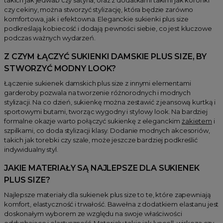
czy cekiny, można stworzyć stylizację, która będzie zarówno
komfortowa, jak i efektowna. Eleganckie sukienki plus size
podkreślają kobiecość i dodają pewności siebie, co jest kluczowe
podczas ważnych wydarzeń.
Z CZYM ŁĄCZYĆ SUKIENKI DAMSKIE PLUS SIZE, BY
STWORZYĆ MODNY LOOK?
Łączenie sukienek damskich plus size z innymi elementami
garderoby pozwala na tworzenie różnorodnych i modnych
stylizacji. Na co dzień, sukienkę można zestawić z jeansową kurtką i
sportowymi butami, tworząc wygodny i stylowy look. Na bardziej
formalne okazje warto połączyć sukienkę z eleganckim
żakietem
i
szpilkami, co doda stylizacji klasy. Dodanie modnych akcesoriów,
takich jak torebki czy szale, może jeszcze bardziej podkreślić
indywidualny styl.
JAKIE MATERIAŁY SĄ NAJLEPSZE DLA SUKIENEK
PLUS SIZE?
Najlepsze materiały dla sukienek plus size to te, które zapewniają
komfort, elastyczność i trwałość. Bawełna z dodatkiem elastanu jest
doskonałym wyborem ze względu na swoje właściwości
oddychające i elastyczność. Materiały takie jak lyocell, wiskoza czy