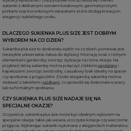
sukienki z delikatnymi wzorami kwiatowymi, geometrycznymi
printami oraz koronkowymi wstawkami, które dodają kreacjom
elegancji i subtelnego uroku.
DLACZEGO SUKIENKA PLUS SIZE JEST DOBRYM
WYBOREM NA CO DZIEŃ?
Sukienka plus size to doskonały wybór na co dzień, ponieważ jest
niezwykle uniwersalna i łatwa do stylizacji. Można ją nosić z różnymi
elementami garderoby, tworząc stylizacje na różne okazje. Na
przykład, letnią sukienkę można połączyć z lekkimi
sandałami
i
kapeluszem, tworząc swobodny, casualowy look idealny na spacer
czy spotkanie z przyjaciółmi. Z kolei elegancką sukienkę można
zestawić z żakietem i
szpilkami
, co sprawdzi się doskonale w pracy
lub na formalnym spotkaniu.
CZY SUKIENKA PLUS SIZE NADAJE SIĘ NA
SPECJALNE OKAZJE?
Oczywiście, sukienka plus size może być idealnym wyborem na
specjalne okazje, takie jak wesela, uroczyste kolacje czy wieczorne
przyjęcia. Wybierając sukienki wykonane z eleganckich materiałów,
takich jak jedwab czy satyna, oraz z dodatkami takimi jak koronki