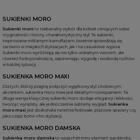
Sukienki na co dzień
Sukienki oversize
SUKIENKI MORO
Sukienki koronkowe
Sukienki moro
to niebanalny wybór dla kobiet ceniących sobie
Sukienki koktajlowe
oryginalność i mocny, charakterystyczny styl. Te sukienki,
Sukienki do pracy
inspirowane militarnym kamuflażem, świetnie sprawdzają się
zarówno w miejskich stylizacjach, jak i na casualowe wyjścia.
Sukienki boho
Sukienki moro wyróżniają się nie tylko unikalnym wzorem, ale
Sukienki jesienne
również funkcjonalnością, zapewniając wygodę i swobodę ruchów
w każdej sytuacji.
Sukienki na imprezę
Sukienki bez rękawów
SUKIENKA MORO MAXI
Sukienki z krótkim rękawem
Dla tych, którzy pragną połączyć wyjątkowy styl z kobiecym
akcentem, sukienka moro maxi jest idealnym rozwiązaniem. Ta
Sukienki z długim rękawem
długa wersja klasycznej sukienki moro dodaje elegancji i lekkości,
Sukienki dopasowane
tworząc wyrazisty, ale jednocześnie subtelny wygląd.
Sukienka
moro maxi
jest doskonała na letnie festiwale, plażowe spacery czy
Sukienki wzorzyste
jako część boho-chic stylizacji.
Sukienki z rozcięciem
SUKIENKA MORO DAMSKA
Sukienki welurowe
Sukienka moro damska
to wszechstronny element garderoby,
Sukienki na studniówkę