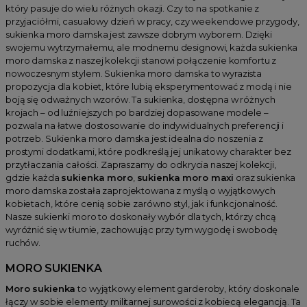
który pasuje do wielu różnych okazji. Czy to na spotkanie z
Sukienki na każda okazję
przyjaciółmi, casualowy dzień w pracy, czy weekendowe przygody,
sukienka moro damska jest zawsze dobrym wyborem. Dzięki
Sukienki przekładane
swojemu wytrzymałemu, ale modnemu designowi, każda sukienka
Sukienki z falbankami
moro damska z naszej kolekcji stanowi połączenie komfortu z
nowoczesnym stylem. Sukienka moro damska to wyrazista
Sukienki proste
propozycja dla kobiet, które lubią eksperymentować z modą i nie
Sukienki w panterkę
boją się odważnych wzorów. Ta sukienka, dostępna w różnych
krojach – od luźniejszych po bardziej dopasowane modele –
Sukienki z marszczeniem
pozwala na łatwe dostosowanie do indywidualnych preferencji i
Sukienki dzianinowe
potrzeb. Sukienka moro damska jest idealna do noszenia z
prostymi dodatkami, które podkreślą jej unikatowy charakter bez
Sukienki koszulowe
przytłaczania całości. Zapraszamy do odkrycia naszej kolekcji,
Sukienki asymetryczne
gdzie każda
sukienka moro
,
sukienka moro maxi
oraz sukienka
moro damska została zaprojektowana z myślą o wyjątkowych
Sukienki sylwestrowe
kobietach, które cenią sobie zarówno styl, jak i funkcjonalność.
Sukienki swetrowe
Nasze sukienki moro to doskonały wybór dla tych, którzy chcą
wyróżnić się w tłumie, zachowując przy tym wygodę i swobodę
Sukienki z golfem
ruchów.
Sukienki eleganckie
MORO SUKIENKA
Sukienki rozkloszowane
Moro sukienka
to wyjątkowy element garderoby, który doskonale
Sukienki dresowe
łączy w sobie elementy militarnej surowości z kobiecą elegancją. Ta