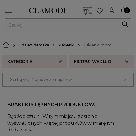
<script> dlApi = { cmd: [] }; </script> <script src="https://l
0
MENU
Odzież damska
Sukienki
Sukienki moro
KATEGORIE
FILTRUJ WEDŁUG
Sortuj wg: Najnowsze najpierw
Sukienki na lato
Sukienki wieczorowe
Sukienki hiszpanki
BRAK DOSTĘPNYCH PRODUKTÓW.
Sukienki maxi
Bądźcie czujni! W tym miejscu zostanie
Sukienki midi
wyświetlonych więcej produktów w miarę ich
Sukienki mini
dodawania.