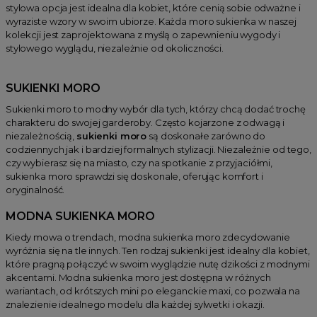
Sukienki na wesele
stylowa opcja jest idealna dla kobiet, które cenią sobie odważne i
wyraziste wzory w swoim ubiorze. Każda moro sukienka w naszej
Sukienki na komunię
kolekcji jest zaprojektowana z myślą o zapewnieniu wygody i
stylowego wyglądu, niezależnie od okoliczności.
Sukienki na chrzciny
Sukienki na poprawiny
SUKIENKI MORO
Sukienki z tiulem
Sukienki moro to modny wybór dla tych, którzy chcą dodać trochę
Sukienki dla świadkowej / druhny
charakteru do swojej garderoby. Często kojarzone z odwagą i
Sukienki z gorsetem
niezależnością,
sukienki moro
są doskonałe zarówno do
codziennych jak i bardziej formalnych stylizacji. Niezależnie od tego,
Sukienki neonowe
czy wybierasz się na miasto, czy na spotkanie z przyjaciółmi,
Sukienki szmizjerki
sukienka moro sprawdzi się doskonale, oferując komfort i
oryginalność.
Sukienki w paski
Sukienki świąteczne
MODNA SUKIENKA MORO
Sukienki plus size
Kiedy mowa o trendach, modna sukienka moro zdecydowanie
wyróżnia się na tle innych. Ten rodzaj sukienki jest idealny dla kobiet,
Sukienki na wesele dla mamy i teściowej
które pragną połączyć w swoim wyglądzie nutę dzikości z modnymi
Sukienki dla 40 latek
akcentami. Modna sukienka moro jest dostępna w różnych
wariantach, od krótszych mini po eleganckie maxi, co pozwala na
Sukienki dla 50 latek
znalezienie idealnego modelu dla każdej sylwetki i okazji.
Sukienki dla 60 latek