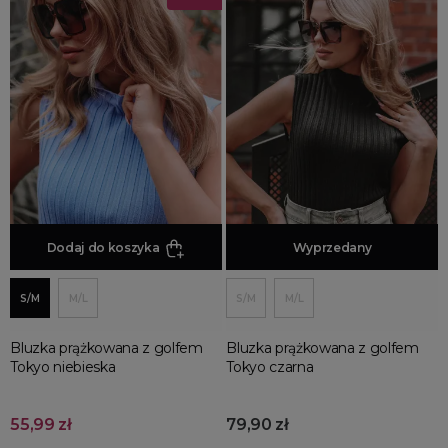
wizytowe
RĘKAW
bez rękawów
koronkowe rękawy
z bufiastymi rękawami
z długim rękawem
z ozdobnymi rękawami
Dodaj do koszyka
Dodaj do koszyka
Wyprzedany
OKAZJA
do jogi
S/M
M/L
S/M
M/L
do klubu
do pracy
Bluzka prążkowana z golfem
Bluzka prążkowana z golfem
Tokyo niebieska
Tokyo czarna
do tańca
na imprezę
55,99 zł
79,90 zł