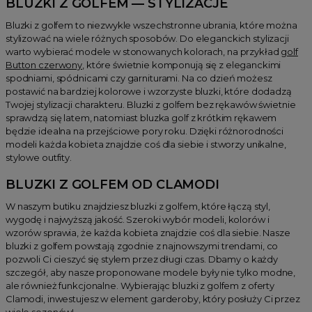
BLUZKI Z GOLFEM — STYLIZACJE
Bluzki z golfem to niezwykle wszechstronne ubrania, które można
stylizować na wiele różnych sposobów. Do eleganckich stylizacji
warto wybierać modele w stonowanych kolorach, na przykład
golf
Button czerwony
, które świetnie komponują się z eleganckimi
spodniami, spódnicami czy garniturami. Na co dzień możesz
postawić na bardziej kolorowe i wzorzyste bluzki, które dodadzą
Twojej stylizacji charakteru. Bluzki z golfem bez rękawów świetnie
sprawdzą się latem, natomiast bluzka golf z krótkim rękawem
będzie idealna na przejściowe pory roku. Dzięki różnorodności
modeli każda kobieta znajdzie coś dla siebie i stworzy unikalne,
stylowe outfity.
BLUZKI Z GOLFEM OD CLAMODI
W naszym butiku znajdziesz bluzki z golfem, które łączą styl,
wygodę i najwyższą jakość. Szeroki wybór modeli, kolorów i
wzorów sprawia, że każda kobieta znajdzie coś dla siebie. Nasze
bluzki z golfem powstają zgodnie z najnowszymi trendami, co
pozwoli Ci cieszyć się stylem przez długi czas. Dbamy o każdy
szczegół, aby nasze proponowane modele były nie tylko modne,
ale również funkcjonalne. Wybierając bluzki z golfem z oferty
Clamodi, inwestujesz w element garderoby, który posłuży Ci przez