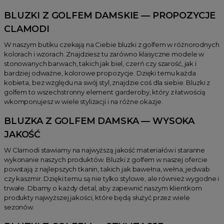
BLUZKI Z GOLFEM DAMSKIE — PROPOZYCJE
CLAMODI
W naszym butiku czekają na Ciebie bluzki z golfem w różnorodnych
kolorach i wzorach. Znajdziesz tu zarówno klasyczne modele w
stonowanych barwach, takich jak biel, czerń czy szarość, jak i
bardziej odważne, kolorowe propozycje. Dzięki temu każda
kobieta, bez względu na swój styl, znajdzie coś dla siebie. Bluzki z
golfem to wszechstronny element garderoby, który z łatwością
wkomponujesz w wiele stylizacji i na różne okazje.
BLUZKA Z GOLFEM DAMSKA — WYSOKA
JAKOŚĆ
W Clamodi stawiamy na najwyższą jakość materiałów i staranne
wykonanie naszych produktów. Bluzki z golfem w naszej ofercie
powstają z najlepszych tkanin, takich jak bawełna, wełna, jedwab
czy kaszmir. Dzięki temu są nie tylko stylowe, ale również wygodne i
trwałe. Dbamy o każdy detal, aby zapewnić naszym klientkom
produkty najwyższej jakości, które będą służyć przez wiele
sezonów.