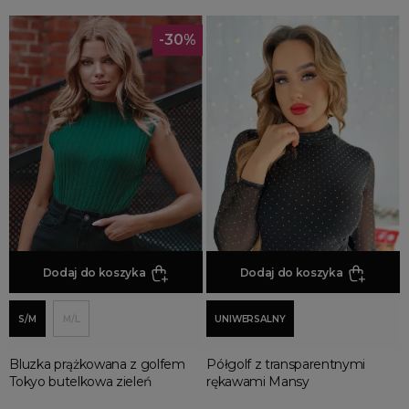
MORE FILTERS
-30%
Dodaj do koszyka
Dodaj do koszyka
S/M
M/L
UNIWERSALNY
Bluzka prążkowana z golfem
Półgolf z transparentnymi
Tokyo butelkowa zieleń
rękawami Mansy