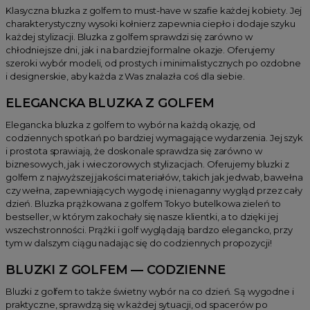
Klasyczna bluzka z golfem to must-have w szafie każdej kobiety. Jej
charakterystyczny wysoki kołnierz zapewnia ciepło i dodaje szyku
każdej stylizacji. Bluzka z golfem sprawdzi się zarówno w
chłodniejsze dni, jak i na bardziej formalne okazje. Oferujemy
szeroki wybór modeli, od prostych i minimalistycznych po ozdobne
i designerskie, aby każda z Was znalazła coś dla siebie.
ELEGANCKA BLUZKA Z GOLFEM
Elegancka bluzka z golfem to wybór na każdą okazję, od
codziennych spotkań po bardziej wymagające wydarzenia. Jej szyk
i prostota sprawiają, że doskonale sprawdza się zarówno w
biznesowych, jak i wieczorowych stylizacjach. Oferujemy bluzki z
golfem z najwyższej jakości materiałów, takich jak jedwab, bawełna
czy wełna, zapewniających wygodę i nienaganny wygląd przez cały
dzień. Bluzka prążkowana z golfem Tokyo butelkowa zieleń to
bestseller, w którym zakochały się nasze klientki, a to dzięki jej
wszechstronności. Prążki i golf wyglądają bardzo elegancko, przy
tym w dalszym ciągu nadając się do codziennych propozycji!
BLUZKI Z GOLFEM — CODZIENNE
Bluzki z golfem to także świetny wybór na co dzień. Są wygodne i
praktyczne, sprawdzą się w każdej sytuacji, od spacerów po