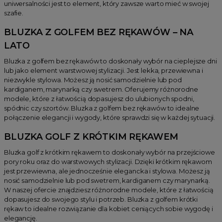
uniwersalności jest to element, który zawsze warto mieć w swojej
szafie.
BLUZKA Z GOLFEM BEZ RĘKAWÓW – NA
LATO
Bluzka z golfem bez rękawów to doskonały wybór na cieplejsze dni
lub jako element warstwowej stylizacji. Jest lekka, przewiewna i
niezwykle stylowa. Możesz ją nosić samodzielnie lub pod
kardiganem, marynarką czy swetrem. Oferujemy różnorodne
modele, które z łatwością dopasujesz do ulubionych spodni,
spódnic czy szortów. Bluzka z golfem bez rękawów to idealne
połączenie elegancji i wygody, które sprawdzi się w każdej sytuacji.
BLUZKA GOLF Z KRÓTKIM RĘKAWEM
Bluzka golf z krótkim rękawem to doskonały wybór na przejściowe
pory roku oraz do warstwowych stylizacji. Dzięki krótkim rękawom
jest przewiewna, ale jednocześnie elegancka i stylowa. Możesz ją
nosić samodzielnie lub pod swetrem, kardiganem czy marynarką.
W naszej ofercie znajdziesz różnorodne modele, które z łatwością
dopasujesz do swojego stylu i potrzeb. Bluzka z golfem krótki
rękaw to idealne rozwiązanie dla kobiet ceniących sobie wygodę i
elegancję.