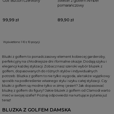
Golf Button czerwony
Sweter z golfem Amber
pomarańczowy
99,99 zł
89,90 zł
Wyświetlono: 1-10 z 10 pozycji
Bluzki z golfem to ponadczasowy element kobiecej garderoby,
perfekcyjny na chłodniejsze dni i formalne okazje. Dodają szyku i
elegancji każdej stylizacji. Zobacz nasz szeroki wybór bluzek z
golfem, dopasowanych do różnych stylów i indywidualnych
potrzeb. Bluzka z golfem to nie tylko wygoda, ale także wyjątkowy
sposób na podkreślenie własnego stylu i szyku całej stylizacji. Czy
bluzki z golfem są modne tylko w zimę i jesień? Jak dopasować
bluzkę z golfem do figury? Jakie bluzek z golfem od Clamodi warto
mieć w swojej szafie? Poznaj odpowiedzi na nurtujące pytania już
teraz!
BLUZKA Z GOLFEM DAMSKA