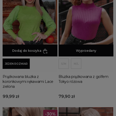
piękne
seksowne
unikatowe
ODCIEŃ
butelkowa zieleń
fuksja
Dodaj do koszyka
Dodaj do koszyka
Wyprzedany
limonkowe
JEDEN ROZMIAR
S/M
M/L
RODZAJ
basic
Prążkowana bluzka z
Bluzka prążkowana z golfem
koronkowymi rękawami Lace
Tokyo różowa
klasyczne
zielona
na ramiączkach
99,99 zł
79,90 zł
sweterki
sweterkowe
tureckie
-30%