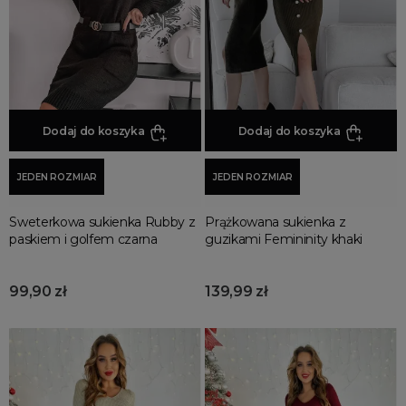
Sukienki na co dzień
Sukienki oversize
Sukienki koronkowe
Sukienki koktajlowe
Sukienki do pracy
Dodaj do koszyka
Dodaj do koszyka
Sukienki boho
Sukienki jesienne
JEDEN ROZMIAR
JEDEN ROZMIAR
Sukienki na imprezę
Sukienki bez rękawów
Sweterkowa sukienka Rubby z
Prążkowana sukienka z
paskiem i golfem czarna
guzikami Femininity khaki
Sukienki z krótkim rękawem
Sukienki z długim rękawem
99,90 zł
139,99 zł
Sukienki dopasowane
Sukienki wzorzyste
Sukienki z rozcięciem
Sukienki welurowe
Sukienki na studniówkę