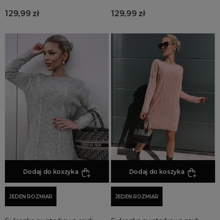
Sukienki sweterkowe
129,99 zł
129,99 zł
Sukienki na święta
Sukienki trapezowe
Sukienki zimowe
Kolory Sukienek
Sukienki na ślub cywilny
Sukienki marynarkowe
Dodaj do koszyka
Dodaj do koszyka
JEDEN ROZMIAR
JEDEN ROZMIAR