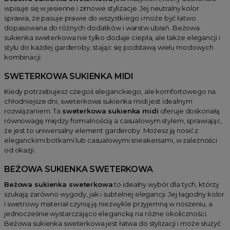
wpisuje się w jesienne i zimowe stylizacje. Jej neutralny kolor
sprawia, że pasuje prawie do wszystkiego i może być łatwo
dopasowana do różnych dodatków i warstw ubrań. Beżowa
sukienka sweterkowa nie tylko dodaje ciepła, ale także elegancji i
stylu do każdej garderoby, stając się podstawą wielu modowych
kombinacji.
SWETERKOWA SUKIENKA MIDI
Kiedy potrzebujesz czegoś eleganckiego, ale komfortowego na
chłodniejsze dni, sweterkowa sukienka midi jest idealnym
rozwiązaniem. Ta
sweterkowa sukienka midi
oferuje doskonałą
równowagę między formalnością a casualowym stylem, sprawiając,
że jest to uniwersalny element garderoby. Możesz ją nosić z
eleganckimi botkami lub casualowymi sneakersami, w zależności
od okazji.
BEŻOWA SUKIENKA SWETERKOWA
Beżowa sukienka sweterkowa
to idealny wybór dla tych, którzy
szukają zarówno wygody, jak i subtelnej elegancji. Jej łagodny kolor
i swetrowy materiał czynią ją niezwykle przyjemną w noszeniu, a
jednocześnie wystarczająco elegancką na różne okoliczności.
Beżowa sukienka sweterkowa jest łatwa do stylizacji i może służyć