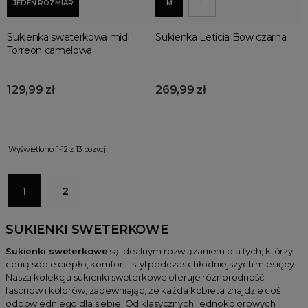
JEDEN ROZMIAR
M
L
Sukienka sweterkowa midi
Sukienka Leticia Bow czarna
Torreon camelowa
129,99 zł
269,99 zł
Wyświetlono: 1-12 z 13 pozycji
1
2
SUKIENKI SWETERKOWE
Sukienki sweterkowe
są idealnym rozwiązaniem dla tych, którzy
cenią sobie ciepło, komfort i styl podczas chłodniejszych miesięcy.
Nasza kolekcja sukienki sweterkowe oferuje różnorodność
fasonów i kolorów, zapewniając, że każda kobieta znajdzie coś
odpowiedniego dla siebie. Od klasycznych, jednokolorowych