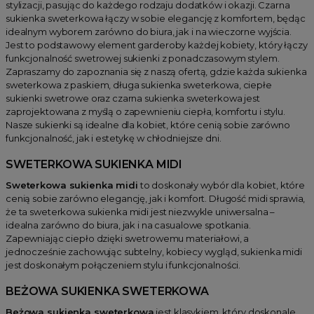
stylizacji, pasując do każdego rodzaju dodatków i okazji. Czarna
sukienka sweterkowa łączy w sobie elegancję z komfortem, będąc
idealnym wyborem zarówno do biura, jak i na wieczorne wyjścia.
Jest to podstawowy element garderoby każdej kobiety, który łączy
funkcjonalność swetrowej sukienki z ponadczasowym stylem.
Zapraszamy do zapoznania się z naszą ofertą, gdzie każda sukienka
sweterkowa z paskiem, długa sukienka sweterkowa, ciepłe
sukienki swetrowe oraz czarna sukienka sweterkowa jest
zaprojektowana z myślą o zapewnieniu ciepła, komfortu i stylu.
Nasze sukienki są idealne dla kobiet, które cenią sobie zarówno
funkcjonalność, jak i estetykę w chłodniejsze dni.
SWETERKOWA SUKIENKA MIDI
Sweterkowa sukienka midi
to doskonały wybór dla kobiet, które
cenią sobie zarówno elegancję, jak i komfort. Długość midi sprawia,
że ta sweterkowa sukienka midi jest niezwykle uniwersalna –
idealna zarówno do biura, jak i na casualowe spotkania.
Zapewniając ciepło dzięki swetrowemu materiałowi, a
jednocześnie zachowując subtelny, kobiecy wygląd, sukienka midi
jest doskonałym połączeniem stylu i funkcjonalności.
BEŻOWA SUKIENKA SWETERKOWA
Beżowa sukienka sweterkowa
jest klasykiem, który doskonale