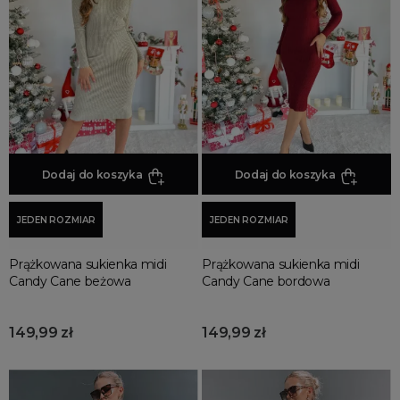
Sukienki na każda okazję
Sukienki przekładane
Sukienki z falbankami
Sukienki proste
Sukienki w panterkę
Sukienki z marszczeniem
Dodaj do koszyka
Dodaj do koszyka
Sukienki dzianinowe
Sukienki koszulowe
JEDEN ROZMIAR
JEDEN ROZMIAR
Sukienki asymetryczne
Sukienki sylwestrowe
Prążkowana sukienka midi
Prążkowana sukienka midi
Sukienki swetrowe
Candy Cane beżowa
Candy Cane bordowa
Sukienki z golfem
Sukienki eleganckie
149,99 zł
149,99 zł
Sukienki rozkloszowane
Sukienki dresowe