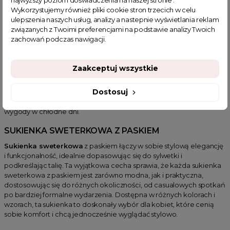
sukienka sweterkowa luźna. Ta sukienka jest idealna na luźne
Wykorzystujemy również pliki cookie stron trzecich w celu
spotkania z przyjaciółmi czy spokojne popołudnie w domu.
ulepszenia naszych usług, analizy a nastepnie wyświetlania reklam
Wyróżniają się one nie tylko komfortem, ale także modnym
związanych z Twoimi preferencjami na podstawie analizy Twoich
designem, który pasuje do wielu okazji.
Sukienka sweterkowa
zachowań podczas nawigacji.
luźna
jest uniwersalnym elementem, który łatwo można stylizować
zarówno na co dzień, jak i na specjalne okazje. Zapraszamy do
zapoznania się z naszą kolekcją, gdzie każda sukienka sweterkowa,
Zaakceptuj wszystkie
sweterkowa sukienka oraz sukienka sweterkowa luźna została
zaprojektowana z myślą o zapewnieniu maksymalnego komfortu i
Dostosuj
stylu. Nasze sukienki sweterkowe łączą funkcjonalność z elegancją,
tworząc idealne rozwiązanie dla każdej kobiety szukającej ciepła i
wygody w chłodne dni.
SUKIENKA SWETERKOWA Z PASKIEM
Sukienka sweterkowa
z paskiem łączy w sobie stylową elegancję
i funkcjonalność, idealnie dopasowując się do sylwetki i
podkreślając talię. Ta wyjątkowa cecha sprawia, że każda sukienka
sweterkowa z paskiem jest zarówno modna, jak i praktyczna,
dostosowując się do różnych okoliczności, od casualowych spotkań
po bardziej formalne wydarzenia. Dostępna w różnych kolorach i
wzorach, ta sukienka to doskonały wybór dla kobiet, które cenią
sobie komfort i chcą jednocześnie wyglądać stylowo.