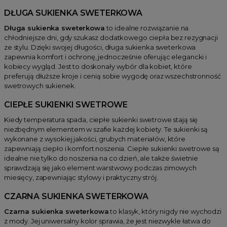
DŁUGA SUKIENKA SWETERKOWA
Długa sukienka sweterkowa
to idealne rozwiązanie na
chłodniejsze dni, gdy szukasz dodatkowego ciepła bez rezygnacji
ze stylu. Dzięki swojej długości, długa sukienka sweterkowa
zapewnia komfort i ochronę, jednocześnie oferując elegancki i
kobiecy wygląd. Jest to doskonały wybór dla kobiet, które
preferują dłuższe kroje i cenią sobie wygodę oraz wszechstronność
swetrowych sukienek.
CIEPŁE SUKIENKI SWETROWE
Kiedy temperatura spada, ciepłe sukienki swetrowe stają się
niezbędnym elementem w szafie każdej kobiety. Te sukienki są
wykonane z wysokiej jakości, grubych materiałów, które
zapewniają ciepło i komfort noszenia. Ciepłe sukienki swetrowe są
idealne nie tylko do noszenia na co dzień, ale także świetnie
sprawdzają się jako element warstwowy podczas zimowych
miesięcy, zapewniając stylowy i praktyczny strój.
CZARNA SUKIENKA SWETERKOWA
Czarna sukienka sweterkowa
to klasyk, który nigdy nie wychodzi
z mody. Jej uniwersalny kolor sprawia, że jest niezwykle łatwa do