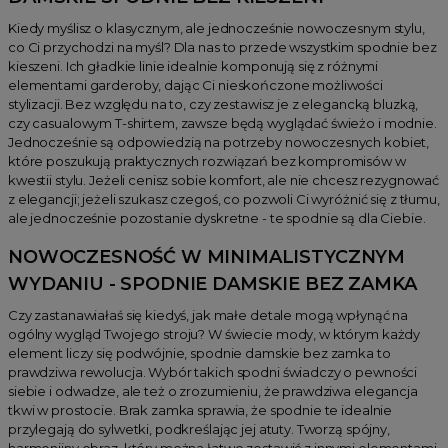
Kiedy myślisz o klasycznym, ale jednocześnie nowoczesnym stylu,
co Ci przychodzi na myśl? Dla nas to przede wszystkim spodnie bez
kieszeni. Ich gładkie linie idealnie komponują się z różnymi
elementami garderoby, dając Ci nieskończone możliwości
stylizacji. Bez względu na to, czy zestawisz je z elegancką bluzką,
czy casualowym T-shirtem, zawsze będą wyglądać świeżo i modnie.
Jednocześnie są odpowiedzią na potrzeby nowoczesnych kobiet,
które poszukują praktycznych rozwiązań bez kompromisów w
kwestii stylu. Jeżeli cenisz sobie komfort, ale nie chcesz rezygnować
z elegancji; jeżeli szukasz czegoś, co pozwoli Ci wyróżnić się z tłumu,
ale jednocześnie pozostanie dyskretne - te spodnie są dla Ciebie.
NOWOCZESNOŚĆ W MINIMALISTYCZNYM
WYDANIU - SPODNIE DAMSKIE BEZ ZAMKA
Czy zastanawiałaś się kiedyś, jak małe detale mogą wpłynąć na
ogólny wygląd Twojego stroju? W świecie mody, w którym każdy
element liczy się podwójnie, spodnie damskie bez zamka to
prawdziwa rewolucja. Wybór takich spodni świadczy o pewności
siebie i odwadze, ale też o zrozumieniu, że prawdziwa elegancja
tkwi w prostocie. Brak zamka sprawia, że spodnie te idealnie
przylegają do sylwetki, podkreślając jej atuty. Tworzą spójny,
harmonijny obraz, który można łatwo zestawić z innymi elementami