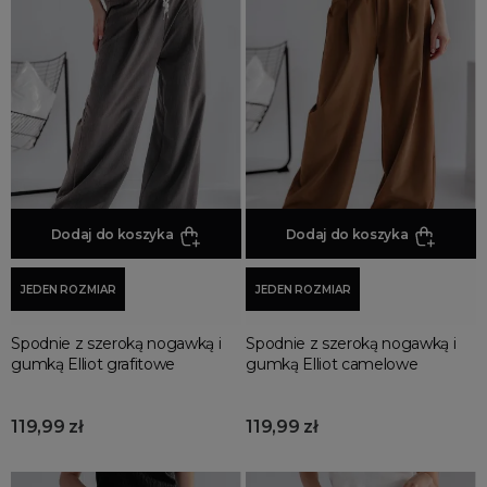
Spodnie z lampasami
Spodnie szorty
Spodnie bojówki damskie
Spodnie culotte
Spodnie sportowe
Spodnie w kratę
Spodnie lniane
Dodaj do koszyka
Dodaj do koszyka
Spodnie bermudy
Szorty jeansowe
JEDEN ROZMIAR
JEDEN ROZMIAR
Spodnie kolarki
Spodnie dzwony
Spodnie z szeroką nogawką i
Spodnie z szeroką nogawką i
Spodnie spadochronowe
gumką Elliot grafitowe
gumką Elliot camelowe
119,99 zł
119,99 zł