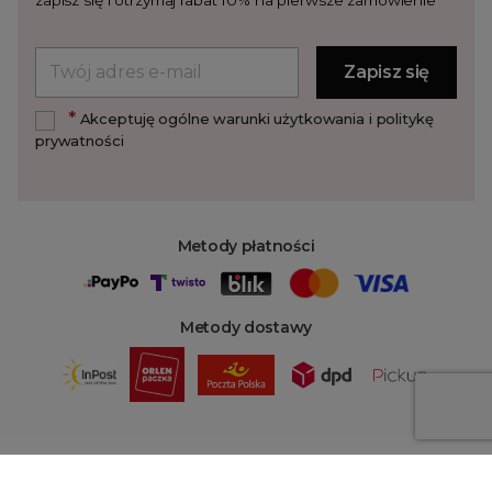
zapisz się i otrzymaj rabat 10% na pierwsze zamówienie
*
Akceptuję ogólne warunki użytkowania i politykę
prywatności
Metody płatności
Metody dostawy