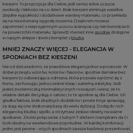
kieszeni. To propozycja dla Ciebie, jeśli cenisz sobie uczucie
swobody i lekkości na co dzień. Brak kieszeni eliminuje wszelkie
zbędne wypukłości i dodatkowe warstwy materiału, co przekłada
się na niezrównaną wygodę noszenia. Dzięki nim możesz
zapomnieć o nieprzyjemnym uczuciu ściśnięcia czy nierównościach
na powierzchni materiału. Sprawdź również inne
spodnie
dostępne
w naszym sklepie i stwórz komplet z
bluzką
.
MNIEJ ZNACZY WIĘCEJ - ELEGANCJA W
SPODNIACH BEZ KIESZENI
Nie od dziś wiadomo, że prawdziwa elegancja tkwi w prostocie. W
dobie przesytu wzorów, kolorów i fasonów, spodnie damskie bez
kieszeni to odświeżająca odmiana, która pozwala wyróżnić się z
tłumu, zachowując jednocześnie klasę i subtelną estetykę. Jeśli
jesteś zwolenniczką minimalistycznych rozwiązań i wiesz, że to
właśnie detale decydują o całości, to te spodnie są dla Ciebie. Ich
gładka faktura, brak zbędnych dodatków i proste kroje sprawiają,
że stają się one doskonałą bazą do wielu stylizacji. Dodaj do nich
elegancką bluzkę i szpilki, a otrzymasz zestaw idealny na ważne
spotkanie. Z kolei połączenie z luźnym T-shirtem i trampkami da Ci
look idealny na weekendowe popołudnie. W każdej kombinacji
jedno jest pewne - w tych spodniach zawsze będziesz prezentować