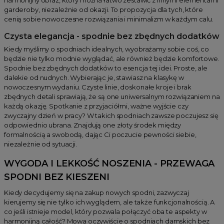
garderoby, niezależnie od okazji. To propozycja dla tych, które
cenią sobie nowoczesne rozwiązania i minimalizm w każdym calu.
Czysta elegancja - spodnie bez zbędnych dodatków
Kiedy myślimy o spodniach idealnych, wyobrażamy sobie coś, co
będzie nie tylko modnie wyglądać, ale również będzie komfortowe.
Spodnie bez zbędnych dodatków to esencja tej idei. Proste, ale
dalekie od nudnych. Wybierając je, stawiasz na klasykę w
nowoczesnym wydaniu. Czyste linie, doskonałe kroje i brak
zbędnych detali sprawiają, że są one uniwersalnym rozwiązaniem na
każdą okazję. Spotkanie z przyjaciółmi, ważne wyjście czy
zwyczajny dzień w pracy? W takich spodniach zawsze poczujesz się
odpowiednio ubrana. Znajdują one złoty środek między
formalnością a swobodą, dając Ci poczucie pewności siebie,
niezależnie od sytuacji.
WYGODA I LEKKOŚĆ NOSZENIA - PRZEWAGA
SPODNI BEZ KIESZENI
Kiedy decydujemy się na zakup nowych spodni, zazwyczaj
kierujemy się nie tylko ich wyglądem, ale także funkcjonalnością. A
co jeśli istnieje model, który pozwala połączyć oba te aspekty w
harmonijną całość? Mowa oczywiście o spodniach damskich bez