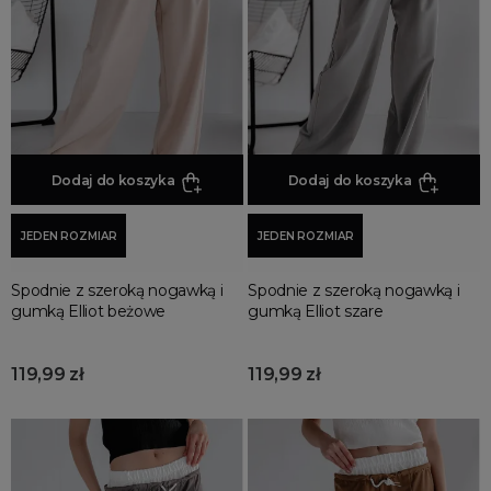
Spodnie damskie na wesele
Spodnie damskie z eko skóry
Dresy welurowe damskie
Spodnie z kieszeniami
Spodnie bez kieszeni
Dodaj do koszyka
Dodaj do koszyka
Spodnie joggery
Spodnie chinosy
JEDEN ROZMIAR
JEDEN ROZMIAR
Spodnie skórzane
Spodenki krótkie damskie
Spodnie z szeroką nogawką i
Spodnie z szeroką nogawką i
gumką Elliot beżowe
gumką Elliot szare
Spodnie cargo
Spodnie ogrodniczki
119,99 zł
119,99 zł
Spodnie skinny
Spodnie paper bag
Spodnie z szerokimi nogawkami
Spodnie rurki