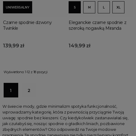
UNIWERSALNY
S
M
L
XL
Czarne spodnie dzwony
Eleganckie czarne spodnie z
Twinkle
szeroką nogawką Miranda
139,99 zł
149,99 zł
Wyświetlono: 1-12 z 18 pozycji
1
2
W świecie mody, gdzie minimalizm spotyka funkcjonalność,
wprowadzamy kategorię, która z pewnością przyciągnie Twoją
uwagę: spodnie bez kieszeni. Czy kiedykolwiek zastanawiałaś się,
jak czułabyś się, nosząc spodnie o gładkich liniach, pozbawione
zbędnych elementów? Oto odpowiedź na Twoje modowe
pragnienia. Te spodnie zapewniają nie tylko niezrównany komfort,