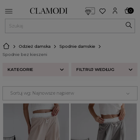
<script> dlApi = { cmd: [] }; </script> <script src="https://l
0
MENU
Odzież damska
Spodnie damskie
Spodnie bez kieszeni
KATEGORIE
FILTRUJ WEDŁUG
ROZMIAR
Sortuj wg: Najnowsze najpierw
Spodnie cygaretki
CENA
Spodnie dresowe
Spodnie woskowane
ODZIEŻ
Spodnie z wysokim stanem
Odzież damska
Spodnie materiałowe
spodnie
Spodnie regular