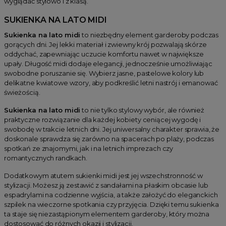
wyglądać stylowo i z klasą.
SUKIENKA NA LATO MIDI
Sukienka na lato midi
to niezbędny element garderoby podczas
gorących dni. Jej lekki materiał i zwiewny krój pozwalają skórze
oddychać, zapewniając uczucie komfortu nawet w największe
upały. Długość midi dodaje elegancji, jednocześnie umożliwiając
swobodne poruszanie się. Wybierz jasne, pastelowe kolory lub
delikatne kwiatowe wzory, aby podkreślić letni nastrój i emanować
świeżością.
Sukienka na lato midi
to nie tylko stylowy wybór, ale również
praktyczne rozwiązanie dla każdej kobiety ceniącej wygodę i
swobodę w trakcie letnich dni. Jej uniwersalny charakter sprawia, że
doskonale sprawdza się zarówno na spacerach po plaży, podczas
spotkań ze znajomymi, jak i na letnich imprezach czy
romantycznych randkach.
Dodatkowym atutem sukienki midi jest jej wszechstronność w
stylizacji. Możesz ją zestawić z sandałami na płaskim obcasie lub
espadrylami na codzienne wyjścia, a także założyć do eleganckich
szpilek na wieczorne spotkania czy przyjęcia. Dzięki temu sukienka
ta staje się niezastąpionym elementem garderoby, który można
dostosować do różnych okazji i stylizacji.