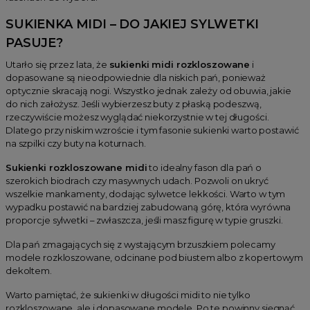
SUKIENKA MIDI – DO JAKIEJ SYLWETKI
PASUJE?
Utarło się przez lata, że
sukienki midi rozkloszowane
i
dopasowane są nieodpowiednie dla niskich pań, ponieważ
optycznie skracają nogi. Wszystko jednak zależy od obuwia, jakie
do nich założysz. Jeśli wybierzesz buty z płaską podeszwą,
rzeczywiście możesz wyglądać niekorzystnie w tej długości.
Dlatego przy niskim wzroście i tym fasonie sukienki warto postawić
na szpilki czy buty na koturnach.
Sukienki rozkloszowane midi
to idealny fason dla pań o
szerokich biodrach czy masywnych udach. Pozwoli on ukryć
wszelkie mankamenty, dodając sylwetce lekkości. Warto w tym
wypadku postawić na bardziej zabudowaną górę, która wyrówna
proporcje sylwetki – zwłaszcza, jeśli masz figurę w typie gruszki.
Dla pań zmagających się z wystającym brzuszkiem polecamy
modele rozkloszowane, odcinane pod biustem albo z kopertowym
dekoltem.
Warto pamiętać, że sukienki w długości midi to nie tylko
rozkloszowane, ale i dopasowane modele. Po te powinny sięgnąć