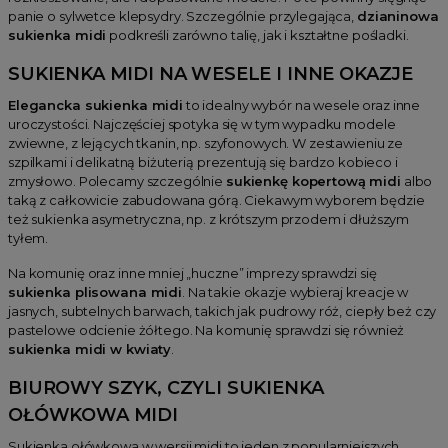
panie o sylwetce klepsydry. Szczególnie przylegająca,
dzianinowa
sukienka midi
podkreśli zarówno talię, jak i kształtne pośladki.
SUKIENKA MIDI NA WESELE I INNE OKAZJE
Elegancka sukienka midi
to idealny wybór na wesele oraz inne
uroczystości. Najczęściej spotyka się w tym wypadku modele
zwiewne, z lejących tkanin, np. szyfonowych. W zestawieniu ze
szpilkami i delikatną biżuterią prezentują się bardzo kobieco i
zmysłowo. Polecamy szczególnie
sukienkę kopertową midi
albo
taką z całkowicie zabudowana górą. Ciekawym wyborem będzie
też sukienka asymetryczna, np. z krótszym przodem i dłuższym
tyłem.
Na komunię oraz inne mniej „huczne” imprezy sprawdzi się
sukienka plisowana midi
. Na takie okazje wybieraj kreacje w
jasnych, subtelnych barwach, takich jak pudrowy róż, ciepły beż czy
pastelowe odcienie żółtego. Na komunię sprawdzi się również
sukienka midi w kwiaty
.
BIUROWY SZYK, CZYLI SUKIENKA
OŁÓWKOWA MIDI
Sukienka ołówkowa w wersji midi to jeden z popularniejszych