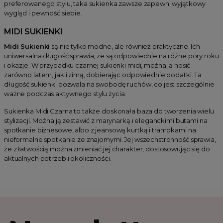
preferowanego stylu, taka sukienka zawsze zapewni wyjątkowy
wygląd i pewność siebie.
MIDI SUKIENKI
Midi Sukienki
są nie tylko modne, ale również praktyczne. Ich
uniwersalna długość sprawia, że są odpowiednie na różne pory roku
i okazje. W przypadku czarnej sukienki midi, można ją nosić
zarówno latem, jak i zimą, dobierając odpowiednie dodatki. Ta
długość sukienki pozwala na swobodę ruchów, co jest szczególnie
ważne podczas aktywnego stylu życia.
Sukienka Midi Czarna to także doskonała baza do tworzenia wielu
stylizacji. Można ją zestawić z marynarką i eleganckimi butami na
spotkanie biznesowe, albo z jeansową kurtką i trampkami na
nieformalne spotkanie ze znajomymi. Jej wszechstronność sprawia,
że z łatwością można zmieniać jej charakter, dostosowując się do
aktualnych potrzeb i okoliczności.