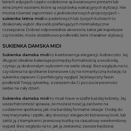
letnich edycjach często ozdobione są kwiatowymi printami lub
etnicznymi wzorami, które są wizytówką wakacyjnych stylizacji. Nie
można również zapomnieć o jednokolorowych propozycjach –
sukienka letnia midi
w pastelowych lub żywych kolorach to
doskonały wybór dla osób preferujących minimalistyczne
rozwiązania. Dobrać odpowiednie akcesoria, takie jak kapelusze
czy torebki, może dodatkowo podkreślić letni charakter stylizacji.
SUKIENKA DAMSKA MIDI
Sukienka damska midi
to kwintesencja elegancji i kobiecości. Jej
długość idealnie balansuje pomiędzy formalnością a swobodą,
czyniąc ją doskonałym wyborem na wiele okazji. Bez względu na to,
czy idziesz na spotkanie biznesowe czy na romantyczną kolację, ta
sukienka zapewni Ci perfekcyjny wygląd. Jej klasyczny fason
podkreśli Twoją sylwetkę, a zarazem da Ci poczucie pewności
siebie na cały dzień.
Sukienka damska midi
to must-have w szafie każdej kobiety. Jej
wszechstronność sprawia, że możesz nosić ją zarówno na
codzienne spotkania, jak i na bardziej formalne okazje. Dodaj do
niej marynarkę i szpilki, aby stworzyć elegancki biznesowy look, lub
załóż ją z trampkami i jeansową kurtką na casualowy weekendowy
wypad. Bez względu na to, jak ją zestawisz, zawsze będziesz