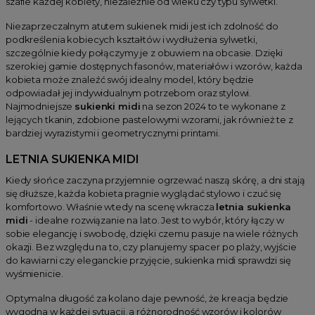
szafie każdej kobiety, niezależnie od wieku czy typu sylwetki.
Niezaprzeczalnym atutem sukienek midi jest ich zdolność do
podkreślenia kobiecych kształtów i wydłużenia sylwetki,
szczególnie kiedy połączymy je z obuwiem na obcasie. Dzięki
szerokiej gamie dostępnych fasonów, materiałów i wzorów, każda
kobieta może znaleźć swój idealny model, który będzie
odpowiadał jej indywidualnym potrzebom oraz stylowi.
Najmodniejsze
sukienki midi
na sezon 2024 to te wykonane z
lejących tkanin, zdobione pastelowymi wzorami, jak również te z
bardziej wyrazistymi i geometrycznymi printami.
LETNIA SUKIENKA MIDI
Kiedy słońce zaczyna przyjemnie ogrzewać naszą skórę, a dni stają
się dłuższe, każda kobieta pragnie wyglądać stylowo i czuć się
komfortowo. Właśnie wtedy na scenę wkracza
letnia sukienka
midi
- idealne rozwiązanie na lato. Jest to wybór, który łączy w
sobie elegancję i swobodę, dzięki czemu pasuje na wiele różnych
okazji. Bez względu na to, czy planujemy spacer po plaży, wyjście
do kawiarni czy eleganckie przyjęcie, sukienka midi sprawdzi się
wyśmienicie.
Optymalna długość za kolano daje pewność, że kreacja będzie
wygodna w każdej sytuacji, a różnorodność wzorów i kolorów