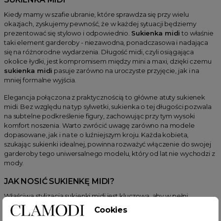
Kiedy mamy w szafie ubranie, które sprawdza się przy wielu
okazjach, zyskujemy pewność, że w każdej sytuacji będziemy
prezentować się stylowo i odpowiednio.
Sukienka midi
to właśnie
taki element garderoby - niezawodna, ponadczasowa i nadająca
się na różnorodne wydarzenia. Długość midi, czyli osiągająca
okolice łydki, jest kompromisem między mini a maxi, dzięki czemu
sukienka midi
pasuje zarówno na uroczyste przyjęcie, jak i na
mniej formalne wyjścia.
Elegancja połączona z praktycznością to główne atuty sukienek
midi. Bez względu na typ sylwetki, sukienka o tej długości pozwala
na subtelne podkreślenie figury, zachowując przy tym wysoki
komfort noszenia. Warto zwrócić uwagę zarówno na modele
dopasowane, jak i na te o luźniejszym kroju. Każda kobieta,
szukając sukienki idealnej, powinna rozważyć włączenie do swojej
garderoby tego uniwersalnego modelu, który od lat nie wychodzi z
mody.
JAK NOSIĆ SUKIENKĘ MIDI?
Właściwa stylizacja sukienki midi jest kluczowa, aby w pełni
wykorzystać jej potencjał. To ubranie, które można łączyć z
Cookies
różnorodnymi dodatkami i obuwiem - od eleganckich szpilek po