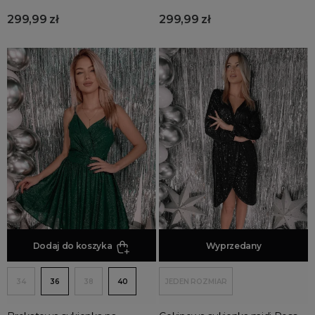
Sukienki sweterkowe
299,99 zł
299,99 zł
Sukienki na święta
Sukienki trapezowe
Sukienki zimowe
Kolory Sukienek
Sukienki na ślub cywilny
Sukienki marynarkowe
Dodaj do koszyka
Dodaj do koszyka
Wyprzedany
34
36
38
40
JEDEN ROZMIAR