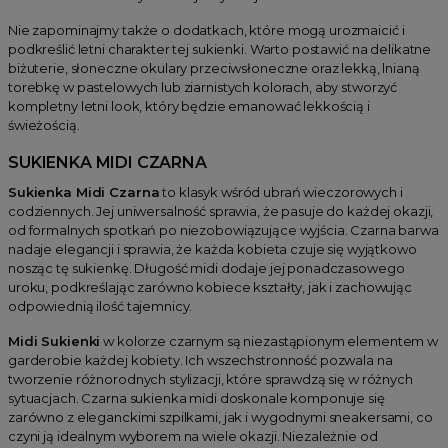
Nie zapominajmy także o dodatkach, które mogą urozmaicić i
podkreślić letni charakter tej sukienki. Warto postawić na delikatne
biżuterie, słoneczne okulary przeciwsłoneczne oraz lekką, lnianą
torebkę w pastelowych lub ziarnistych kolorach, aby stworzyć
kompletny letni look, który będzie emanować lekkością i
świeżością.
SUKIENKA MIDI CZARNA
Sukienka Midi Czarna
to klasyk wśród ubrań wieczorowych i
codziennych. Jej uniwersalność sprawia, że pasuje do każdej okazji,
od formalnych spotkań po niezobowiązujące wyjścia. Czarna barwa
nadaje elegancji i sprawia, że każda kobieta czuje się wyjątkowo
nosząc tę sukienkę. Długość midi dodaje jej ponadczasowego
uroku, podkreślając zarówno kobiece kształty, jak i zachowując
odpowiednią ilość tajemnicy.
Midi Sukienki
w kolorze czarnym są niezastąpionym elementem w
garderobie każdej kobiety. Ich wszechstronność pozwala na
tworzenie różnorodnych stylizacji, które sprawdzą się w różnych
sytuacjach. Czarna sukienka midi doskonale komponuje się
zarówno z eleganckimi szpilkami, jak i wygodnymi sneakersami, co
czyni ją idealnym wyborem na wiele okazji. Niezależnie od