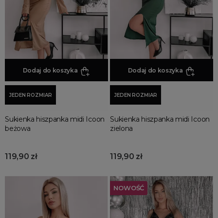
sukienki
Sukienki na co dzień
Sukienki oversize
Sukienki koronkowe
Sukienki koktajlowe
Sukienki do pracy
Dodaj do koszyka
Dodaj do koszyka
Sukienki boho
Sukienki jesienne
JEDEN ROZMIAR
JEDEN ROZMIAR
Sukienki na imprezę
Sukienki bez rękawów
Sukienka hiszpanka midi Icoon
Sukienka hiszpanka midi Icoon
beżowa
zielona
Sukienki z krótkim rękawem
Sukienki z długim rękawem
119,90 zł
119,90 zł
Sukienki dopasowane
Sukienki wzorzyste
Sukienki z rozcięciem
NOWOŚĆ
Sukienki welurowe
Sukienki na studniówkę