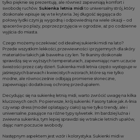
tylko pięknie się prezentują, ale również zapewniają komfort i
swobodę ruchów.
Sukienka letnia midi
to uniwersalny strój, który
doskonale wpisuje się w te kryteria. Jej długość sięgająca do
połowy łydki czyni ją wygodną i odpowiednią na wiele okazji – od
spacerów po plaży, poprzez przyjęcia w ogrodzie, aż po codzienne
wyjścia do miasta.
Czego możemy oczekiwać od idealnej sukienki midi na lato?
Przede wszystkim lekkości, przewiewności i przyjemnych dla skóry
materiałów takich jak bawełna czy len. Te tkaniny doskonale
sprawdzą się w wyższych temperaturach, zapewniając nam uczucie
świeżości przez cały dzień. Sukienka midi letnia często występuje w
jaśniejszych barwach i kwiecistych wzorach, które są nie tylko
modne, ale równocześnie odbijają promienie słoneczne,
zapewniając dodatkową ochronę przed upałem.
Decydując się na sukienkę letnią midi, warto zwrócić uwagę na kilka
kluczowych cech. Po pierwsze, krój sukienki. Fasony takie jak A-linia
czy wrap dress (model oplatający ciało) są nie tylko trendy, ale i
uniwersalne, pasujące na różne typy sylwetek. Im bardziej luźna i
zwiewna sukienka, tym lepiej sprawdzi się w trakcie letnich upałów,
dając nam poczucie swobody.
Następnym aspektem jest wzór i kolorystyka. Sukienki midi w