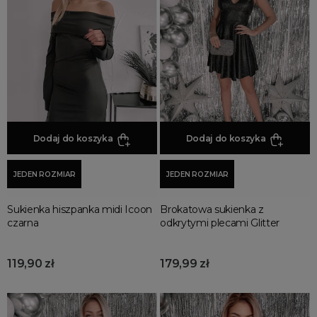
Sukienki na każda okazję
Sukienki przekładane
Sukienki z falbankami
Sukienki proste
Sukienki w panterkę
Sukienki z marszczeniem
Dodaj do koszyka
Dodaj do koszyka
Sukienki dzianinowe
Sukienki koszulowe
JEDEN ROZMIAR
JEDEN ROZMIAR
Sukienki asymetryczne
Sukienki sylwestrowe
Sukienka hiszpanka midi Icoon
Brokatowa sukienka z
Sukienki swetrowe
czarna
odkrytymi plecami Glitter
Sukienki z golfem
Sukienki eleganckie
119,90 zł
179,99 zł
Sukienki rozkloszowane
Sukienki dresowe