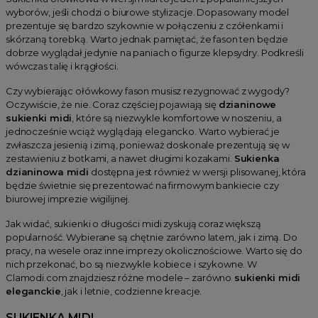
wyborów, jeśli chodzi o biurowe stylizacje. Dopasowany model
prezentuje się bardzo szykownie w połączeniu z czółenkami i
skórzaną torebką. Warto jednak pamiętać, że fason ten będzie
dobrze wyglądał jedynie na paniach o figurze klepsydry. Podkreśli
wówczas talię i krągłości.
Czy wybierając ołówkowy fason musisz rezygnować z wygody?
Oczywiście, że nie. Coraz częściej pojawiają się
dzianinowe
sukienki midi
, które są niezwykle komfortowe w noszeniu, a
jednocześnie wciąż wyglądają elegancko. Warto wybierać je
zwłaszcza jesienią i zimą, ponieważ doskonale prezentują się w
zestawieniu z botkami, a nawet długimi kozakami.
Sukienka
dzianinowa midi
dostępna jest również w wersji plisowanej, która
będzie świetnie się prezentować na firmowym bankiecie czy
biurowej imprezie wigilijnej.
Jak widać, sukienki o długości midi zyskują coraz większą
popularność. Wybierane są chętnie zarówno latem, jak i zimą. Do
pracy, na wesele oraz inne imprezy okolicznościowe. Warto się do
nich przekonać, bo są niezwykle kobiece i szykowne. W
Clamodi.com znajdziesz różne modele – zarówno
sukienki midi
eleganckie
, jak i letnie, codzienne kreacje.
SUKIENKA MIDI