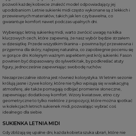
pozwoli każdej kobiecie znaleźć model odpowiadający jej
upodobaniom. Letnie sukienki midi często wykonane są z lekkich i
przewiewnych materiałów, takich jak len czy bawełna, co
gwarantuje komfort nawet podczas upalnych dni.
Wybierając letnią sukienkę midi, warto zwrócić uwagę na kilka
kluczowych cech, które zapewnią, że nasz wybór będzie strzałem
w dziesiątkę. Przede wszystkim tkanina – powinna być przewiewna i
przyjemna dla skóry, najlepiej naturalna, co zapobiegnie poceniu się
w gorące dni. Kolejnym ważnym aspektem jest krój sukienki. Fason
powinien być dopasowany do sylwetki tak, by podkreślać atuty
figury, jednocześnie zapewniając swobodę ruchów.
Niezaprzeczalnie istotna jest również kolorystyka. W letnim sezonie
królują jasne i żywe kolory, które nie tylko wpisują się w wakacyjną
atmosferę, ale także pomagają odbijać promienie słoneczne,
zapewniając dodatkowy komfort. Wzory kwiatowe, etno czy
geometryczne to tylko niektóre z propozycji, które można spotkać
w kolekcjach letnich sukienek midi, pozwalając wybrać coś
idealnego dla siebie.
SUKIENKA LETNIA MIDI
Gdy zbliżają się upalne dni, każda kobieta szuka ubrań, które nie