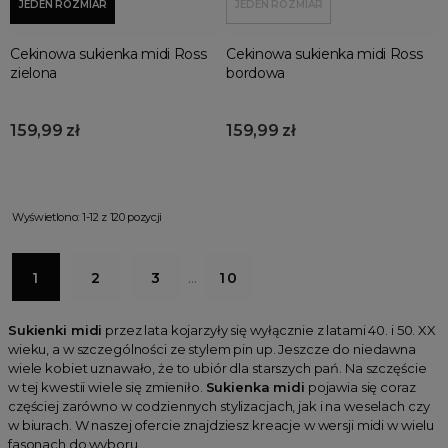
JEDEN ROZMIAR
JEDEN ROZMIAR
Cekinowa sukienka midi Ross
Cekinowa sukienka midi Ross
zielona
bordowa
159,99 zł
159,99 zł
Wyświetlono: 1-12 z 120 pozycji
1
2
3
…
10
Sukienki midi
przez lata kojarzyły się wyłącznie z latami 40. i 50. XX
wieku, a w szczególności ze stylem pin up. Jeszcze do niedawna
wiele kobiet uznawało, że to ubiór dla starszych pań. Na szczęście
w tej kwestii wiele się zmieniło.
Sukienka midi
pojawia się coraz
częściej zarówno w codziennych stylizacjach, jak i na weselach czy
w biurach. W naszej ofercie znajdziesz kreacje w wersji midi w wielu
fasonach do wyboru.