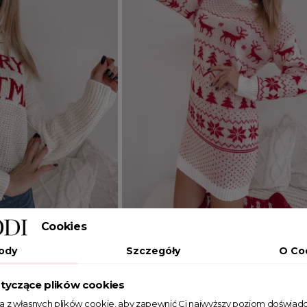
Cookies
Dodaj do koszyka
ody
Szczegóły
O Co
JEDEN ROZMIAR
tyczące plików cookies
 golfem Merry
Długi Sweter Christmas Tree biały
ta z własnych plików cookie, aby zapewnić Ci najwyższy poziom doświadc