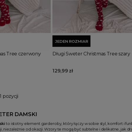
Dodaj do koszyka
JEDEN ROZMIAR
mas Tree czerwony
Długi Sweter Christmas Tree szary
129,99 zł
1 pozycji
TER DAMSKI
ski
to istotny element garderoby, który łączy w sobie styl, komfort i 
ji, niezależnie od okazji. Wzory te mogą być subtelne i delikatne, jak 