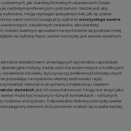
odziennych, jak i bardziej formalnych ustawieniach. Dzięki
 jej osobistym preferencjom i potrzebom. Ważne jest, aby
ą wykonane, mogą wymagać specjalnej troski, jak np. pranie
na który warto zwrócić uwagę przy wyborze
wzorzystego swetra
zenia warstwowych, casualowych zestawów, albo bardziej
być również świetnym sposobem na wyróżnienie się podczas mniej
zględu na wybrany fason, sweter wzorzysty jest zawsze wyraźnym
 ale także świadectwem zmieniających się trendów i upodobań.
 abstrakcyjne motywy, każdy wzór ma swoje miejsce w kolekcjach
niezależnie od wieku, stylu życia czy preferencji kolorystycznych.
ie pozwalając na wyrażenie własnej osobowości i stylu.
zą trwałość i łatwość w utrzymaniu z miękkością i ciepłem
wetrów damskich
, jest ich wszechstronność. Mogą one służyć jako
u, sweter może być noszony w różnych kontekstach – od luźnych,
zy rodzinne uroczystości. Odpowiednio dobrany wzorzysty sweter
o niezastąpiony element, który powinien znaleźć się w szafie każdej