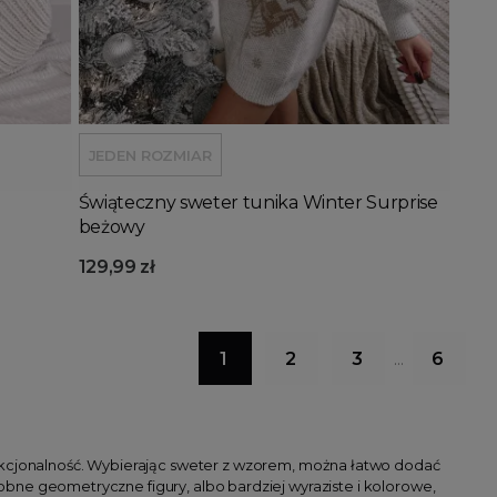
Dodaj do koszyka
JEDEN ROZMIAR
Świąteczny sweter tunika Winter Surprise
beżowy
129,99 zł
1
2
3
6
…
funkcjonalność. Wybierając sweter z wzorem, można łatwo dodać
drobne geometryczne figury, albo bardziej wyraziste i kolorowe,