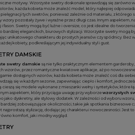
niczne motywy. Wzorzyste swetry doskonale sprawdzają się zarówno w c
olorów, każda kobieta może znaleźć model, który najlepiej odpowiada
ielęgnacji tych swetrów, ponieważ zależnie od materiału, z którego s
y wzory pozostały żywe i wyraźne przez długi czas. Innym aspektem, 
roj i fason. Swetry mogą być luźne i oversize, co jest idealne do twor
 bardziej eleganckich, biurowych stylizacji. Wzorzyste swetry mogą 
jąc unikatowego charakteru do prostych jeansów czy spódnicy. Bez w
żdej kobiety, podkreślającym jej indywidualny styl i gust.
TRY DAMSKIE
ste swetry damskie
są nie tylko praktycznym elementem garderoby,
ch wzorów, przez romantyczne kwiatowe aplikacje, aż po nowoczesne
 gamie dostępnych wzorów, każda kobieta może znaleźć coś dla siebie, 
dzają się w każdym sezonie, zapewniając ciepło i komfort, jednocześn
cieszą się modele wykonane z mieszanki wełny i syntetyków, które łąc
ejnym aspektem, który przyciąga uwagę przy wyborze
wzorzystych s
albo jako dyskretny, ale stylowy dodatek. W zależności od wyboru wzor
ardziej zobowiązujące okoliczności, takie jak spotkania biznesowe c
t najprostszą stylizację, dodając jej charakteru i nowoczesności. Jest t
arówno komfort, jak i modny wygląd.
ETRY