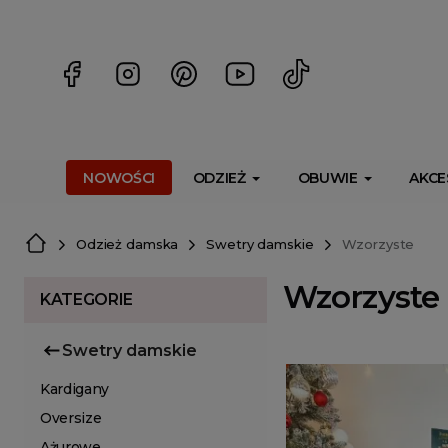
<script> dlApi = { cmd: [] }; </script> <script src="https://l
NOWOŚCI
ODZIEŻ
OBUWIE
AKCE
Odzież damska
Swetry damskie
Wzorzyste
Wzorzyste
KATEGORIE
Swetry damskie
Kardigany
Oversize
Ażurowe