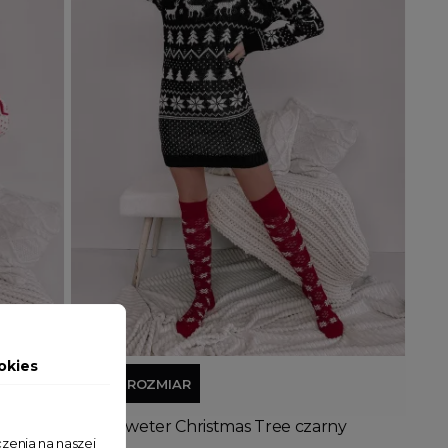
Dodaj do koszyka
okies
JEDEN ROZMIAR
Długi Sweter Christmas Tree czarny
zenia na naszej