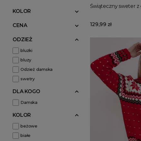
Świąteczny sweter z
KOLOR
129,99 zł
CENA
ODZIEŻ
bluzki
bluzy
Odzież damska
swetry
DLA KOGO
Damska
KOLOR
beżowe
białe