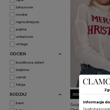
luksusowe
modne
najmodniejsze
piękne
unikatowe
vintage
ODCIEŃ
butelkowa zieleń
błękitne
camel
fuksja
Zg
RODZAJ
JEDEN ROZMIAR
Informacje do
basic
Świąteczny sweter z
Ta witryna korzys