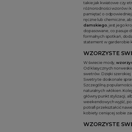
takie jak kwiatowe czy et
różnorodności wzorów i k
pamiętać o odpowiedniej p
ręczne lub chemiczne, ab
damskiego
, jest jego k
dopasowane, co pasuje do
formalnych spotkań, doda
statement w garderobie ka
WZORZYSTE SWE
W świecie mody,
wzorzy
Od klasycznych norweski
swetrów. Dzięki szerokiej
Swetry te doskonale spraw
Szczególną popularnością 
naturalnych włókien. Kol
główny punkt stylizacji, 
weekendowych wyjść, po b
potrafi przekształcić nawe
kobiety ceniącej sobie z
WZORZYSTE SW