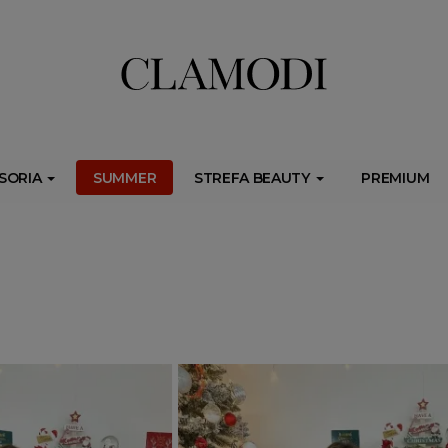
ib.onet.pl/s.csr/build/dlApi/minit.boot.min.js" async></script>
SORIA
SUMMER
STREFA BEAUTY
PREMIUM