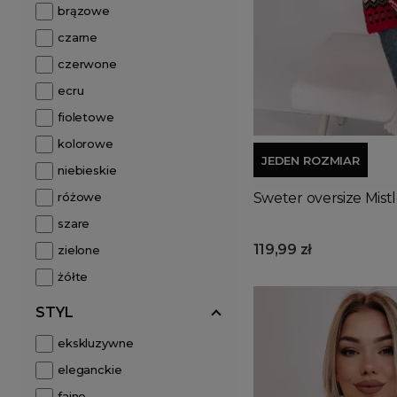
brązowe
czarne
czerwone
ecru
fioletowe
kolorowe
JEDEN ROZMIAR
niebieskie
Sweter oversize Mist
różowe
szare
119,99 zł
zielone
żółte
STYL
ekskluzywne
eleganckie
fajne