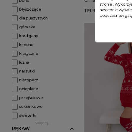
Christmas ecru
boho
stronie . Wykorzys
błyszczące
nastepnie wyświe
119,99 zł
podczas nawigacj
dla puszystych
góralska
kardigany
kimono
klasyczne
luźne
narzutki
nietoperz
ocieplane
przejściowe
sukienkowe
sweterki
więcej...
RĘKAW