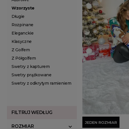
Wzorzyste
Długie
Rozpinane
Eleganckie
Klasyczne
Z Golfem
Z Półgolfem
Swetry z kapturem
Swetry prążkowane
Swetry z odkrytym ramieniem
FILTRUJ WEDŁUG
JEDEN ROZMIAR
ROZMIAR