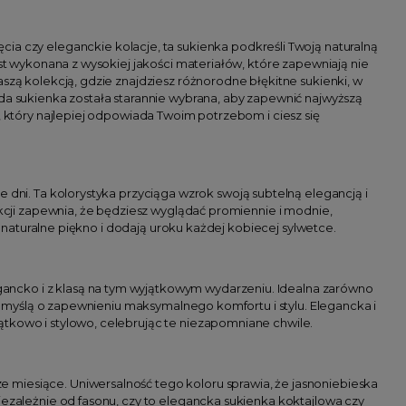
cia czy eleganckie kolacje, ta sukienka podkreśli Twoją naturalną
est wykonana z wysokiej jakości materiałów, które zapewniają nie
szą kolekcją, gdzie znajdziesz różnorodne błękitne sukienki, w
ażda sukienka została starannie wybrana, aby zapewnić najwyższą
, który najlepiej odpowiada Twoim potrzebom i ciesz się
ie dni. Ta kolorystyka przyciąga wzrok swoją subtelną elegancją i
ekcji zapewnia, że będziesz wyglądać promiennie i modnie,
ją naturalne piękno i dodają uroku każdej kobiecej sylwetce.
gancko i z klasą na tym wyjątkowym wydarzeniu. Idealna zarówno
a z myślą o zapewnieniu maksymalnego komfortu i stylu. Elegancka i
ątkowo i stylowo, celebrując te niezapomniane chwile.
e miesiące. Uniwersalność tego koloru sprawia, że jasnoniebieska
iezależnie od fasonu, czy to elegancka sukienka koktajlowa czy