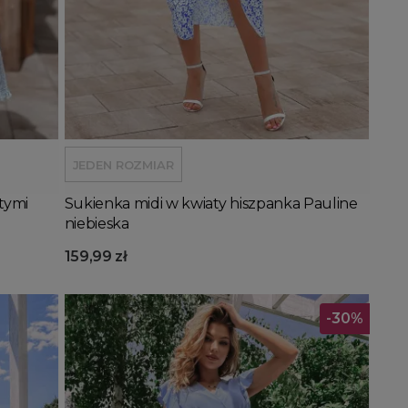
Dodaj do koszyka
JEDEN ROZMIAR
tymi
Sukienka midi w kwiaty hiszpanka Pauline
niebieska
159,99 zł
-30%