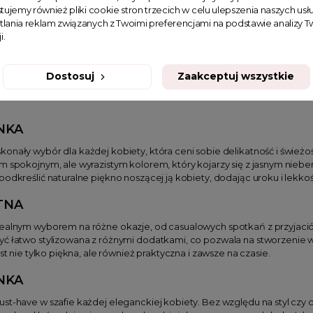
tujemy również pliki cookie stron trzecich w celu ulepszenia naszych usłu
tlania reklam związanych z Twoimi preferencjami na podstawie analizy
94,99 zł
i.
Dostosuj
Zaakceptuj wszystkie
pozycji
NKA
konały wybór dla każdej kobiety, która ceni sobie delikatność i świeżość
m spokojnym, ale wyrazistym kolorem, który kojarzy się z jasnym nieb
podkreślić naturalne piękno noszącej ją kobiety, dodając uroku i lekkoś
TNA
dealnym wyborem na różne okazje, od casualowych spotkań z przyjaciół
yć łatwo stylizowana z różnymi dodatkami, co pozwala na stworzenie
est nie tylko piękna, ale również praktyczna i zawsze na czasie.
NKA
ust-have w szafie każdej eleganckiej kobiety. Bez względu na styl czy 