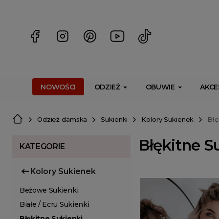
<script> dlApi = { cmd: [] }; </script> <script src="https://l
NOWOŚCI
ODZIEŻ
OBUWIE
AKCE
Odzież damska
Sukienki
Kolory Sukienek
Błę
Błękitne S
KATEGORIE
Kolory Sukienek
Beżowe Sukienki
Białe / Ecru Sukienki
Błękitne Sukienki