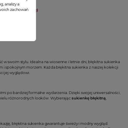
g, analizy a
 Twoich zachowań
76,99 zł
 w swoim stylu. Idealna na wiosenne i letnie dni, błękitna sukienka
em i spokojnym morzem. Każda błękitna sukienka z naszej kolekcji
ci jej wyglądowi.
mi po bardziej formalne wydarzenia. Dzięki swojej uniwersalności,
 wielu różnorodnych looków. Wybierając
sukienkę błękitną
,
okazję, błękitna sukienka gwarantuje świeży i modny wygląd.