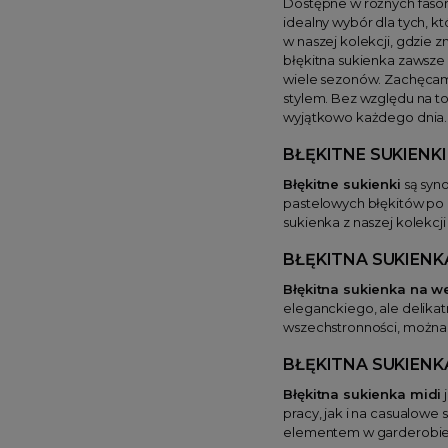
Dostępne w różnych fason
idealny wybór dla tych, k
w naszej kolekcji, gdzie 
błękitna sukienka zawsze 
wiele sezonów. Zachęcamy
stylem. Bez względu na to,
wyjątkowo każdego dnia.
BŁĘKITNE SUKIENKI
Błękitne sukienki
są syno
pastelowych błękitów po 
sukienka z naszej kolekcj
BŁĘKITNA SUKIENK
Błękitna sukienka na w
eleganckiego, ale delikat
wszechstronności, można 
BŁĘKITNA SUKIENK
Błękitna sukienka midi
j
pracy, jak i na casualowe
elementem w garderobie 