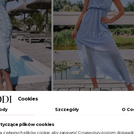
Cookies
Dodaj do koszyka
ody
Szczegóły
O Co
JEDEN ROZMIAR
tyczące plików cookies
ena błękitna
Sukienka na ramiączkach Wind błę
ta z własnych plików cookie, aby zapewnić Ci najwyższy poziom doświadc