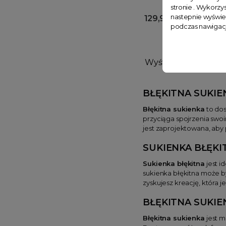
stronie . Wykorzys
nastepnie wyświe
129,99 zł
podczas nawigacj
Wyświetlono: 1-9 z 9 
BŁĘKITNA SUKIE
Błękitna sukienka
to dos
przyciąga spojrzenia swoi
jest zaprojektowana, aby 
SUKIENKA BŁĘKI
Sukienka błękitna
jest i
sukienka błękitna może b
zyskujesz kreację, która j
BŁĘKITNA SUKIE
Błękitna sukienka
jest m