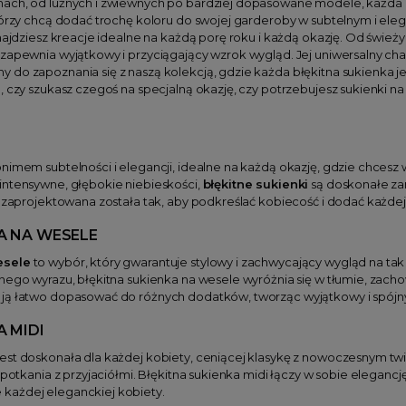
ach, od luźnych i zwiewnych po bardziej dopasowane modele, każda błę
tórzy chcą dodać trochę koloru do swojej garderoby w subtelnym i ele
znajdziesz kreacje idealne na każdą porę roku i każdą okazję. Od świeży
zapewnia wyjątkowy i przyciągający wzrok wygląd. Jej uniwersalny charak
 do zapoznania się z naszą kolekcją, gdzie każda błękitna sukienka j
 czy szukasz czegoś na specjalną okazję, czy potrzebujesz sukienki na c
nimem subtelności i elegancji, idealne na każdą okazję, gdzie chcesz 
intensywne, głębokie niebieskości,
błękitne sukienki
są doskonałe zar
i zaprojektowana została tak, aby podkreślać kobiecość i dodać każdej
A NA WESELE
esele
to wybór, który gwarantuje stylowy i zachwycający wygląd na tak
nego wyrazu, błękitna sukienka na wesele wyróżnia się w tłumie, zacho
ją łatwo dopasować do różnych dodatków, tworząc wyjątkowy i spójny
A MIDI
est doskonała dla każdej kobiety, ceniącej klasykę z nowoczesnym twi
 spotkania z przyjaciółmi. Błękitna sukienka midi łączy w sobie elegan
każdej eleganckiej kobiety.