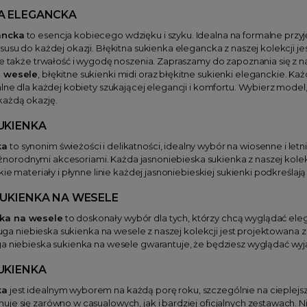
A ELEGANCKA
ancka
to esencja kobiecego wdzięku i szyku. Idealna na formalne przyję
susu do każdej okazji. Błękitna sukienka elegancka z naszej kolekcji j
le także trwałość i wygodę noszenia. Zapraszamy do zapoznania się z na
a wesele
, błękitne sukienki midi oraz błękitne sukienki eleganckie. K
alne dla każdej kobiety szukającej elegancji i komfortu. Wybierz model
każdą okazję.
UKIENKA
ka
to synonim świeżości i delikatności, idealny wybór na wiosenne i letn
z różnorodnymi akcesoriami. Każda jasnoniebieska sukienka z naszej kol
kie materiały i płynne linie każdej jasnoniebieskiej sukienki podkreśla
SUKIENKA NA WESELE
nka na wesele
to doskonały wybór dla tych, którzy chcą wyglądać ele
 długa niebieska sukienka na wesele z naszej kolekcji jest projektowan
ga niebieska sukienka na wesele gwarantuje, że będziesz wyglądać wyj
UKIENKA
ka
jest idealnym wyborem na każdą porę roku, szczególnie na cieplejsz
je się zarówno w casualowych, jak i bardziej oficjalnych zestawach. N