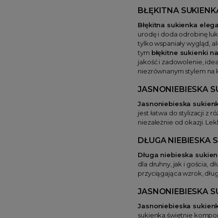
BŁĘKITNA SUKIENK
Błękitna sukienka eleg
urodę i doda odrobinę luk
tylko wspaniały wygląd, a
tym
błękitne sukienki n
jakość i zadowolenie, ide
niezrównanym stylem na 
JASNONIEBIESKA S
Jasnoniebieska sukien
jest łatwa do stylizacji 
niezależnie od okazji. Lek
DŁUGA NIEBIESKA 
Długa niebieska sukie
dla druhny, jak i gościa,
przyciągająca wzrok, dłu
JASNONIEBIESKA S
Jasnoniebieska sukien
sukienka świetnie komponu