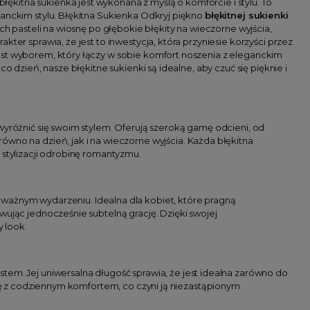
kitna sukienka jest wykonana z myślą o komforcie i stylu. To
ganckim stylu. Błękitna Sukienka Odkryj piękno
błękitnej sukienki
ch pasteli na wiosnę po głębokie błękity na wieczorne wyjścia,
ter sprawia, że jest to inwestycja, która przyniesie korzyści przez
est wyborem, który łączy w sobie komfort noszenia z eleganckim
o dzień, nasze błękitne sukienki są idealne, aby czuć się pięknie i
wyróżnić się swoim stylem. Oferują szeroką gamę odcieni, od
ówno na dzień, jak i na wieczorne wyjścia. Każda błękitna
 stylizacji odrobinę romantyzmu.
 ważnym wydarzeniu. Idealna dla kobiet, które pragną
wując jednocześnie subtelną grację. Dzięki swojej
 look.
stem. Jej uniwersalna długość sprawia, że jest idealna zarówno do
cję z codziennym komfortem, co czyni ją niezastąpionym