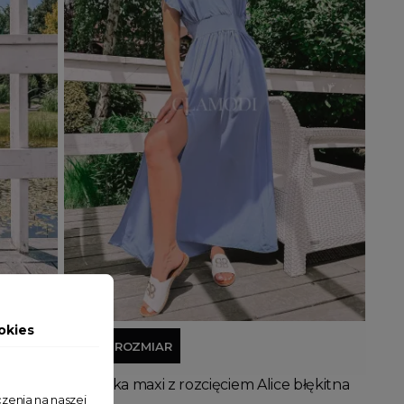
Dodaj do koszyka
okies
JEDEN ROZMIAR
kitna
Sukienka maxi z rozcięciem Alice błękitna
zenia na naszej