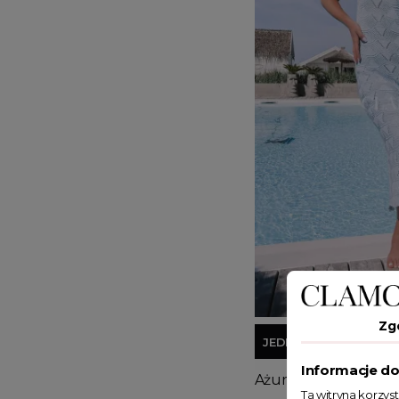
Zg
JEDEN ROZMIAR
Informacje do
Ażurowa sukienka At
Ta witryna korzys