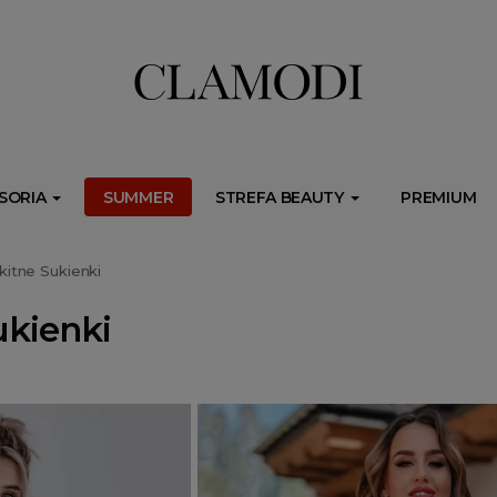
ib.onet.pl/s.csr/build/dlApi/minit.boot.min.js" async></script>
SORIA
SUMMER
STREFA BEAUTY
PREMIUM
kitne Sukienki
ukienki