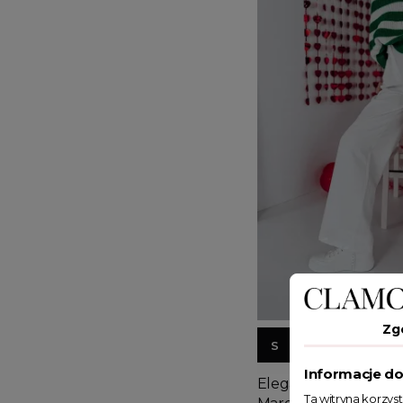
Zg
S
M
L
Informacje do
Eleganckie spodnie 
Ta witryna korzys