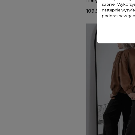
Margo białe
stronie . Wykorzys
nastepnie wyświe
109,99 zł
podczas nawigacj