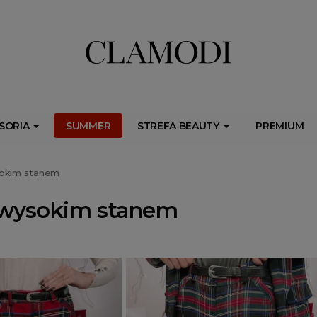
ib.onet.pl/s.csr/build/dlApi/minit.boot.min.js" async></script>
SORIA
SUMMER
STREFA BEAUTY
PREMIUM
sokim stanem
 wysokim stanem