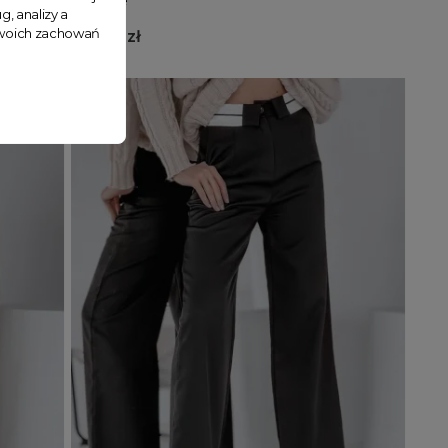
różowe
g, analizy a
 Twoich zachowań
109,99 zł