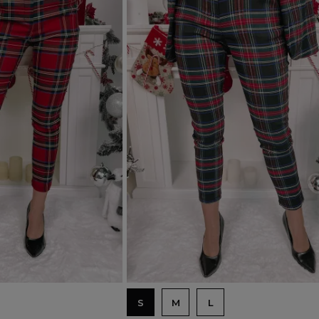
Dodaj do koszyka
S
M
L