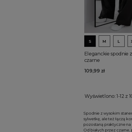
S
M
L
Eleganckie spodnie z
czarne
109,99 zł
Wyświetlono: 1-12 z 1
Spodnie z wysokim stanem
sylwetkę, ale też łączą k
pozostaną praktyczne na c
Od białych przez czarne,