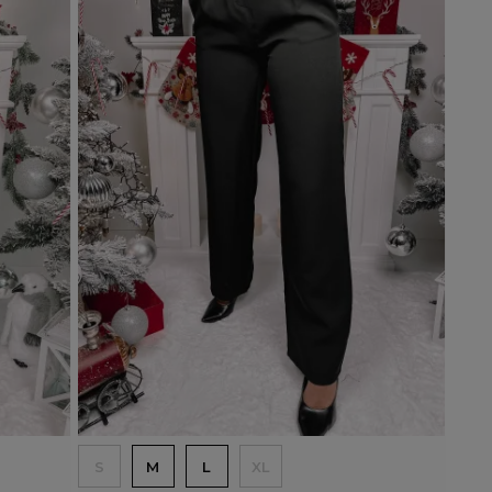
Dodaj do koszyka
S
M
L
XL