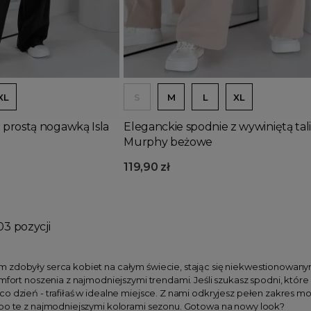
Dodaj do koszyka
XL
S
M
L
XL
 prostą nogawką Isla
Eleganckie spodnie z wywiniętą tal
Murphy beżowe
119,90 zł
03 pozycji
 zdobyły serca kobiet na całym świecie, stając się niekwestionowan
omfort noszenia z najmodniejszymi trendami. Jeśli szukasz spodni, któr
o dzień - trafiłaś w idealne miejsce. Z nami odkryjesz pełen zakres m
 po te z najmodniejszymi kolorami sezonu. Gotowa na nowy look?