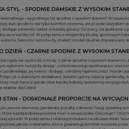
 STYL - SPODNIE DAMSKIE Z WYSOKIM STAN
 uniwersalnego i wygodnego niż spodnie z wysokim stanem? W naszej ko
zy stan spodni to nie tylko komfort noszenia, ale przede wszystkim d
lii, dodając pewności siebie w każdej sytuacji. Do pracy, na spotkanie 
ą się w każdej roli. W połączeniu z elegancką bluzką, sportowym tope
 kolorów, fasonów i wzorów, by znaleźć model idealnie dopasowany do
O DZIEŃ - CZARNE SPODNIE Z WYSOKIM STAN
która nigdy nie wychodzi z mody. Czarne spodnie z wysokim stanem to 
m wyborem na każdą okazję - od biznesowego spotkania po wieczorne
i, podkreślając jej walory i dodając odrobinę tajemniczości. Wysoki st
Połącz je z ulubionymi dodatkami, butami i górną częścią garderoby, by
iwy must-have w garderobie każdej kobiety świadomej swojego stylu. 
 właśnie dla Ciebie.
 STAN - DOSKONAŁE PROPORCJE NA WYCIĄGNI
tylu, pewne elementy garderoby potrafią odmienić Twoją sylwetkę w 
 które każda kobieta powinna mieć w swojej szafie. Dlaczego? Otóż magi
szej sylwetki. W połączeniu z ulubionymi butami na obcasie efekt "wo
yższej jakości materiałów, które gwarantują komfort noszenia przez c