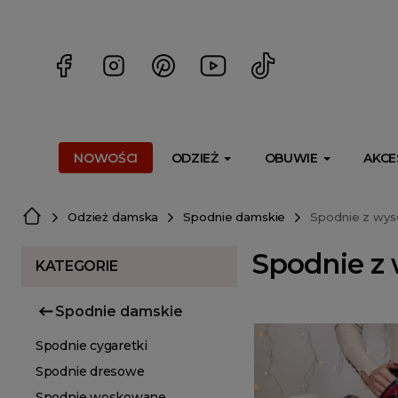
<script> dlApi = { cmd: [] }; </script> <script src="https://l
NOWOŚCI
ODZIEŻ
OBUWIE
AKCE
Odzież damska
Spodnie damskie
Spodnie z wy
Spodnie z
KATEGORIE
Spodnie damskie
Spodnie cygaretki
Spodnie dresowe
Spodnie woskowane