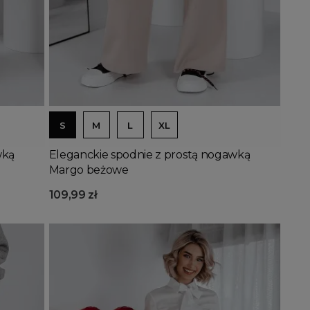
Dodaj do koszyka
S
M
L
XL
wką
Eleganckie spodnie z prostą nogawką
Margo beżowe
109,99 zł