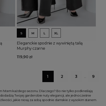
Dodaj do koszyka
S
M
L
XL
ią
Eleganckie spodnie z wywiniętą talią
Murphy czarne
119,90 zł
1
2
3
9
…
ym hitem każdego sezonu. Dlaczego? Bo nie tylko podkreślają
e dodadzą Twojej garderobie nuty elegancji, ale jednocześnie
ożliwości, jakie niosą za sobą spodnie damskie z wysokim stanem.