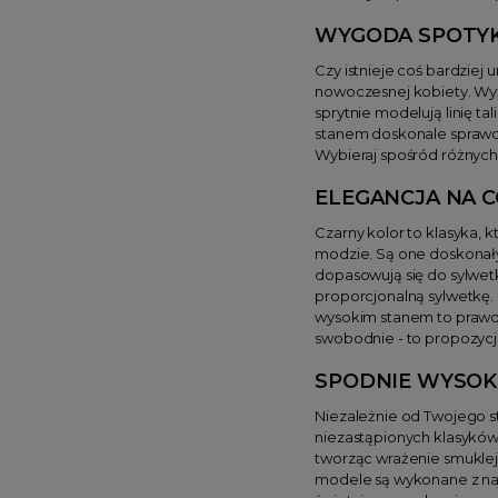
WYGODA SPOTYKA
Czy istnieje coś bardziej
nowoczesnej kobiety. Wyżs
sprytnie modelują linię ta
stanem doskonale sprawdz
Wybieraj spośród różnych
ELEGANCJA NA C
Czarny kolor to klasyka, 
modzie. Są one doskonały
dopasowują się do sylwetk
proporcjonalną sylwetkę. 
wysokim stanem to prawdz
swobodnie - to propozycja
SPODNIE WYSOKI
Niezależnie od Twojego s
niezastąpionych klasyków,
tworząc wrażenie smuklej
modele są wykonane z najw