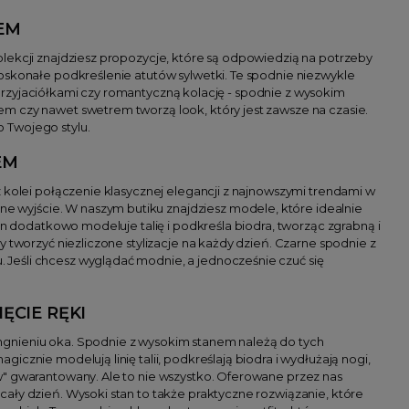
EM
lekcji znajdziesz propozycje, które są odpowiedzią na potrzeby
oskonałe podkreślenie atutów sylwetki. Te spodnie niezwykle
z przyjaciółkami czy romantyczną kolację - spodnie z wysokim
m czy nawet swetrem tworzą look, który jest zawsze na czasie.
 Twojego stylu.
EM
z kolei połączenie klasycznej elegancji z najnowszymi trendami w
 wyjście. W naszym butiku znajdziesz modele, które idealnie
an dodatkowo modeluje talię i podkreśla biodra, tworząc zgrabną i
 tworzyć niezliczone stylizacje na każdy dzień. Czarne spodnie z
Jeśli chcesz wyglądać modnie, a jednocześnie czuć się
ĘCIE RĘKI
mgnieniu oka. Spodnie z wysokim stanem należą do tych
cznie modelują linię talii, podkreślają biodra i wydłużają nogi,
w" gwarantowany. Ale to nie wszystko. Oferowane przez nas
ały dzień. Wysoki stan to także praktyczne rozwiązanie, które