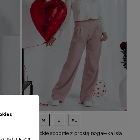
Dodaj do koszyka
okies
S
M
L
XL
wką
Eleganckie spodnie z prostą nogawką Isla
zenia na naszej