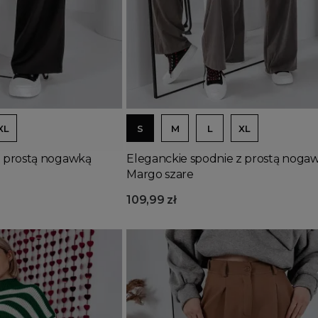
Dodaj do koszyka
XL
S
M
L
XL
z prostą nogawką
Eleganckie spodnie z prostą noga
Margo szare
109,99 zł