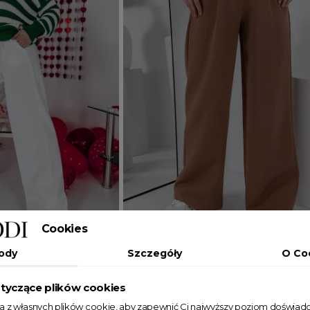
Cookies
Dodaj do koszyka
ody
Szczegóły
O Co
XL
S
M
L
XL
tyczące plików cookies
z prostą nogawką
Eleganckie spodnie z prostą noga
ta z własnych plików cookie, aby zapewnić Ci najwyższy poziom doświadc