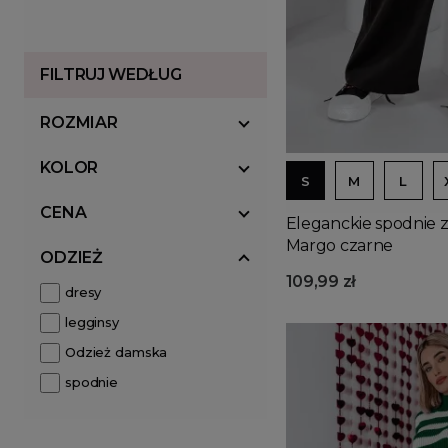
FILTRUJ WEDŁUG
ROZMIAR
KOLOR
S
M
L
CENA
Eleganckie spodnie 
Margo czarne
ODZIEŻ
109,99 zł
dresy
legginsy
Odzież damska
spodnie