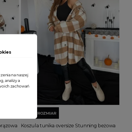
okies
zenia na naszej
g, analizy a
 Twoich zachowań
Dodaj do koszyka
JEDEN ROZMIAR
 brązowa
Koszula tunika oversize Stunning beżowa