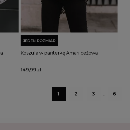
Dodaj do koszyka
JEDEN ROZMIAR
ła
Koszula w panterkę Amari beżowa
149,99 zł
1
2
3
6
…