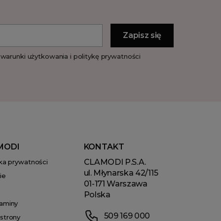
warunki użytkowania i politykę prywatności
MODI
KONTAKT
CLAMODI P.S.A.
yka prywatności
ul. Młynarska 42/115
ie
01-171 Warszawa
Polska
aminy
509 169 000
strony