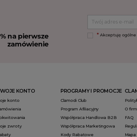
*
10% na pierwsze
Akceptuję ogólne 
zamówienie
WOJE KONTO
PROGRAMY I PROMOCJE
CLA
oje konto
Clamodi Club
Polit
amówienia
Program Afiliacyjny
O firm
okwitowania
Współpraca Handlowa B2B
FAQ
oje zwroty
Współpraca Marketingowa
Regul
abaty
Kody Rabatowe
Mapa 