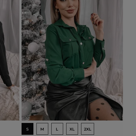
Dodaj do koszyka
S
M
L
XL
2XL