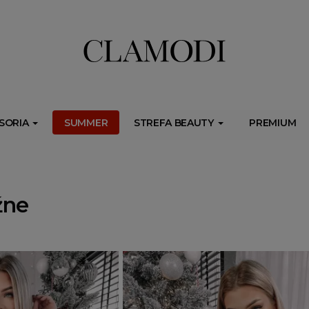
ib.onet.pl/s.csr/build/dlApi/minit.boot.min.js" async></script>
SORIA
SUMMER
STREFA BEAUTY
PREMIUM
źne