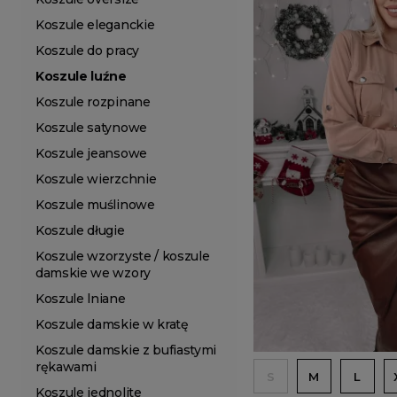
Koszule eleganckie
Koszule do pracy
Koszule luźne
Koszule rozpinane
Koszule satynowe
Koszule jeansowe
Koszule wierzchnie
Koszule muślinowe
Koszule długie
Koszule wzorzyste / koszule
damskie we wzory
Koszule lniane
Koszule damskie w kratę
Koszule damskie z bufiastymi
rękawami
S
M
L
Koszule jednolite