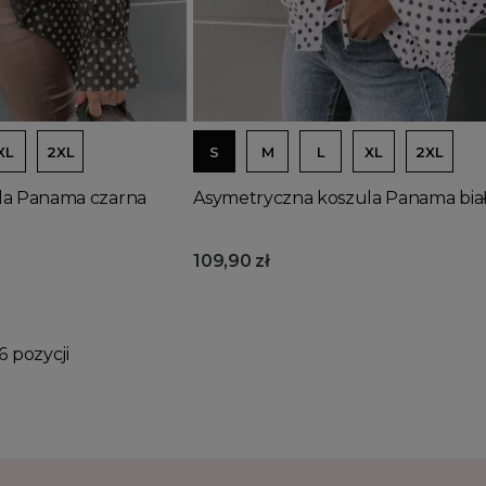
Dodaj do koszyka
XL
2XL
S
M
L
XL
2XL
la Panama czarna
Asymetryczna koszula Panama bia
109,90 zł
6 pozycji