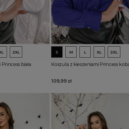
Dodaj do koszyka
XL
2XL
S
M
L
XL
2XL
 Princess biała
Koszula z kieszeniami Princess kob
109,99 zł