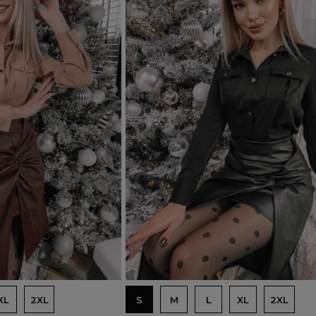
Dodaj do koszyka
XL
2XL
S
M
L
XL
2XL