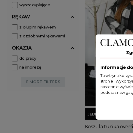
wyszczuplające
RĘKAW
z długim rękawem
z ozdobnymi rękawami
OKAZJA
Zg
do pracy
Informacje do
na imprezę
Ta witryna korzys
stronie . Wykorzys
MORE FILTERS
nastepnie wyświe
podczas nawigacj
JEDEN ROZMIAR
Koszula tunika overs