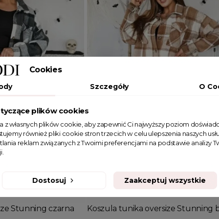
Cookies
ody
Szczegóły
O Co
tyczące plików cookies
ta z własnych plików cookie, aby zapewnić Ci najwyższy poziom doświadc
tujemy również pliki cookie stron trzecich w celu ulepszenia naszych usłu
tlania reklam związanych z Twoimi preferencjami na podstawie analizy
i.
Dodaj do koszyka
Dostosuj
Zaakceptuj wszystkie
JEDEN ROZMIAR
ize Stunning czarna
Koszula tunika oversize Stunning