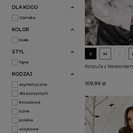
DLA KOGO
Damska
KOLOR
białe
STYL
S
M
L
fajne
Koszula z kieszeniami
RODZAJ
109,99 zł
asymetryczne
dla puszystych
koszulowe
luźne
polskie
wizytowe