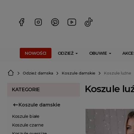
<script> dlApi = { cmd: [] }; </script> <script src="https://l
NOWOŚCI
ODZIEŻ
OBUWIE
AKCE
Odzież damska
Koszule damskie
Koszule luźne
Koszule lu
KATEGORIE
Koszule damskie
Koszule białe
Koszule czarne
Koszule oversize