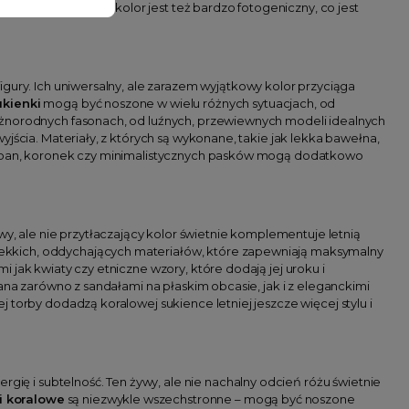
ej klasy. Koralowy kolor jest też bardzo fotogeniczny, co jest
igury. Ich uniwersalny, ale zarazem wyjątkowy kolor przyciąga
kienki
mogą być noszone w wielu różnych sytuacjach, od
óżnorodnych fasonach, od luźnych, przewiewnych modeli idealnych
jścia. Materiały, z których są wykonane, takie jak lekka bawełna,
falban, koronek czy minimalistycznych pasków mogą dodatkowo
ywy, ale nie przytłaczający kolor świetnie komplementuje letnią
lekkich, oddychających materiałów, które zapewniają maksymalny
 jak kwiaty czy etniczne wzory, które dodają jej uroku i
ana zarówno z sandałami na płaskim obcasie, jak i z eleganckimi
 torby dodadzą koralowej sukience letniej jeszcze więcej stylu i
ergię i subtelność. Ten żywy, ale nie nachalny odcień różu świetnie
i koralowe
są niezwykle wszechstronne – mogą być noszone