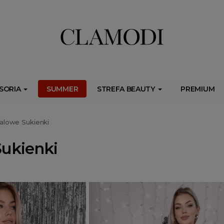
ib.onet.pl/s.csr/build/dlApi/minit.boot.min.js" async></script>
SORIA
SUMMER
STREFA BEAUTY
PREMIUM
alowe Sukienki
Sukienki