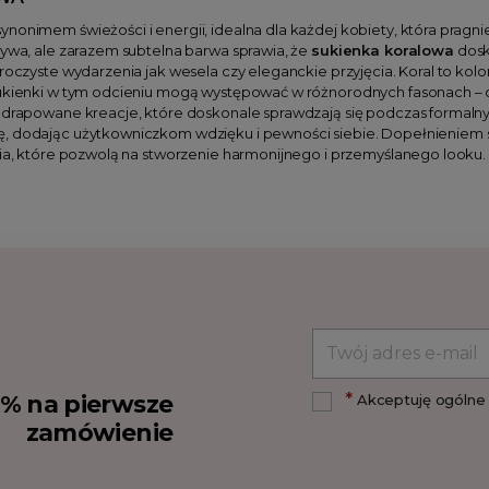
synonimem świeżości i energii, idealna dla każdej kobiety, która pra
żywa, ale zarazem subtelna barwa sprawia, że
sukienka koralowa
dosk
uroczyste wydarzenia jak wesela czy eleganckie przyjęcia. Koral to kolo
Sukienki w tym odcieniu mogą występować w różnorodnych fasonach – o
 drapowane kreacje, które doskonale sprawdzają się podczas formalnyc
, dodając użytkowniczkom wdzięku i pewności siebie. Dopełnieniem sty
ria, które pozwolą na stworzenie harmonijnego i przemyślanego looku.
*
10% na pierwsze
Akceptuję ogólne 
zamówienie