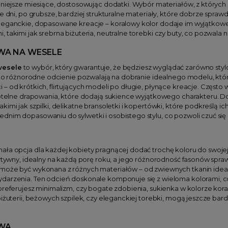
mniejsze miesiące, dostosowując dodatki. Wybór materiałów, z których
e dni, po grubsze, bardziej strukturalne materiały, które dobrze sprawdz
leganckie, dopasowane kreacje – koralowy kolor dodaje im wyjątkowe
 takimi jak srebrna biżuteria, neutralne torebki czy buty, co pozwala
WA NA WESELE
wesele
to wybór, który gwarantuje, że będziesz wyglądać zarówno stylow
jego różnorodne odcienie pozwalają na dobranie idealnego modelu, któr
– od krótkich, flirtujących modeli po długie, płynące kreacje. Często
subtelne drapowania, które dodają sukience wyjątkowego charakteru. 
kimi jak szpilki, delikatne bransoletki i kopertówki, które podkreślą i
dnim dopasowaniu do sylwetki i osobistego stylu, co pozwoli czuć s
ała opcja dla każdej kobiety pragnącej dodać trochę koloru do swojej 
ozytywny, idealny na każdą porę roku, a jego różnorodność fasonów s
może być wykonana z różnych materiałów – od zwiewnych tkanin idealnyc
darzenia. Ten odcień doskonale komponuje się z wieloma kolorami, co
 preferujesz minimalizm, czy bogate zdobienia, sukienka w kolorze ko
iżuterii, beżowych szpilek, czy eleganckiej torebki, mogą jeszcze bardzi
WA