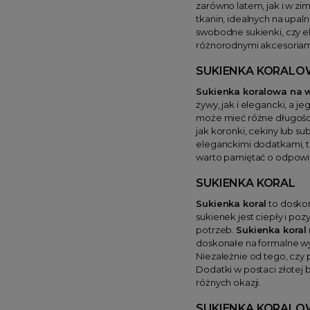
zarówno latem, jak i w zi
tkanin, idealnych na upaln
swobodne sukienki, czy e
różnorodnymi akcesoriami,
SUKIENKA KORALO
Sukienka koralowa na 
żywy, jak i elegancki, a 
może mieć różne długości 
jak koronki, cekiny lub 
eleganckimi dodatkami, ta
warto pamiętać o odpowie
SUKIENKA KORAL
Sukienka koral
to doskon
sukienek jest ciepły i p
potrzeb.
Sukienka koral
doskonałe na formalne wy
Niezależnie od tego, czy
Dodatki w postaci złotej b
różnych okazji.
SUKIENKA KORALO