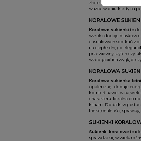
złote sandałki, delikatna
ważne w dniu, kiedy na p
KORALOWE SUKIEN
Koralowe sukienki
to do
wzrok i dodaje blasku w 
casualowych spotkań z pr
na ciepłe dni, po eleganc
przewiewny szyfon czy lu
wzbogacić ich wygląd, czy
KORALOWA SUKIEN
Koralowa sukienka letn
opaleniznę i dodaje energii
komfort nawet w największ
charakteru. Idealna do no
klinami. Dodatki w postac
funkcjonalności, sprawiają
SUKIENKI KORALO
Sukienki koralowe
to ide
sprawdza się w wielu różn