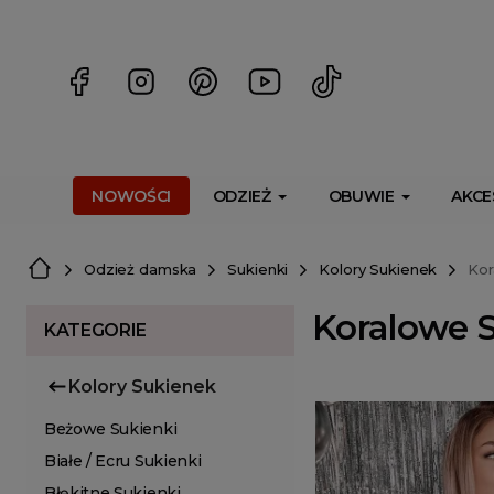
<script> dlApi = { cmd: [] }; </script> <script src="https://l
NOWOŚCI
ODZIEŻ
OBUWIE
AKCE
Odzież damska
Sukienki
Kolory Sukienek
Kor
Koralowe 
KATEGORIE
Kolory Sukienek
Beżowe Sukienki
Białe / Ecru Sukienki
Błękitne Sukienki