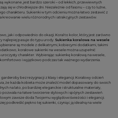
 są wykonane, jest bardzo szeroki – od lekkich, przewiewnych
ają się w chłodniejsze dni. Niezależnie od fasonu – czy to luźne,
go charakteru. Sukienki w tym odcieniu można łatwo zestawić z
 na kreowanie wielu różnorodnych i atrakcyjnych zestawów.
o, jak i odpowiednio do okazji. Koral to kolor, który jest zarówno
y najlepiej pasuje do typu urody.
Sukienka koralowa na wesele
 wybierane są modele z delikatnymi, kobiecymi dodatkami, takimi
Dodatkowo, koralowe sukienki na wesele można uzupełnić
ch uroczysty charakter. Wybierając sukienkę koralową na wesele,
ię komfortowo i wyjątkowo podczas tak ważnego wydarzenia.
garderoby bez rezygnacji z klasy i elegancji. Koralowy odcień
prawia, że każda kobieta może znaleźć model dopasowany do swoich
h na lato, po bardziej eleganckie i strukturalne materiały,
 pozwala na łatwe tworzenie stylowych i spójnych zestawień.
ralowym zawsze doda Twojemu wyglądowi świeżości i elegancji.
ej podkreślić piękno tej sukienki, czyniąc ją idealną na wiele