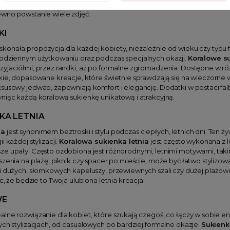
 biżuteria i elegancka kopertówka, mogą dodać tej sukience jeszcze więc
ewno powstanie wiele zdjęć.
KI
skonała propozycja dla każdej kobiety, niezależnie od wieku czy typu f
codziennym użytkowaniu oraz podczas specjalnych okazji.
Koralowe su
zyjaciółmi, przez randki, aż po formalne zgromadzenia. Dostępne w r
kie, dopasowane kreacje, które świetnie sprawdzają się na wieczorne wy
ksusowy jedwab, zapewniają komfort i elegancję. Dodatki w postaci 
niąc każdą koralową sukienkę unikatową i atrakcyjną.
KA LETNIA
ia
jest synonimem beztroski i stylu podczas ciepłych, letnich dni. Ten ż
 każdej stylizacji.
Koralowa sukienka letnia
jest często wykonana z 
e upały. Często ozdobiona jest różnorodnymi, letnimi motywami, takimi
szenia na plażę, piknik czy spacer po mieście, może być łatwo stylizow
i dużych, słomkowych kapeluszy, przewiewnych szali czy dużej plażowej
c, że będzie to Twoja ulubiona letnia kreacja.
WE
alne rozwiązanie dla kobiet, które szukają czegoś, co łączy w sobie en
ych stylizacjach, od casualowych po bardziej formalne okazje.
Sukienk