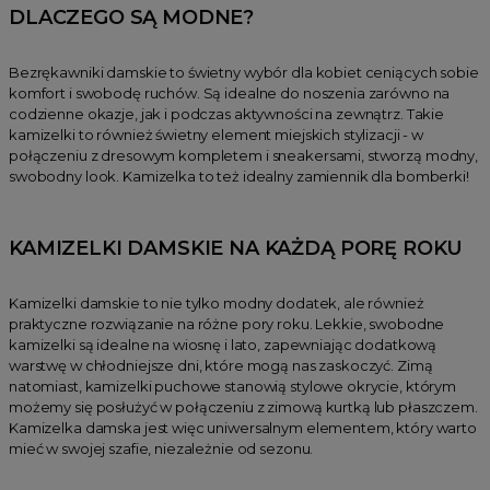
DLACZEGO SĄ MODNE?
Bezrękawniki damskie to świetny wybór dla kobiet ceniących sobie
komfort i swobodę ruchów. Są idealne do noszenia zarówno na
codzienne okazje, jak i podczas aktywności na zewnątrz. Takie
kamizelki to również świetny element miejskich stylizacji - w
połączeniu z dresowym kompletem i sneakersami, stworzą modny,
swobodny look. Kamizelka to też idealny zamiennik dla bomberki!
KAMIZELKI DAMSKIE NA KAŻDĄ PORĘ ROKU
Kamizelki damskie to nie tylko modny dodatek, ale również
praktyczne rozwiązanie na różne pory roku. Lekkie, swobodne
kamizelki są idealne na wiosnę i lato, zapewniając dodatkową
warstwę w chłodniejsze dni, które mogą nas zaskoczyć. Zimą
natomiast, kamizelki puchowe stanowią stylowe okrycie, którym
możemy się posłużyć w połączeniu z zimową kurtką lub płaszczem.
Kamizelka damska jest więc uniwersalnym elementem, który warto
mieć w swojej szafie, niezależnie od sezonu.