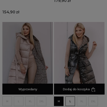
179,90 zł
154,90 zł
Dodaj do koszyka
Wyprzedany
Dodaj do koszyka
M
L
XL
2XL
M
L
XL
2XL