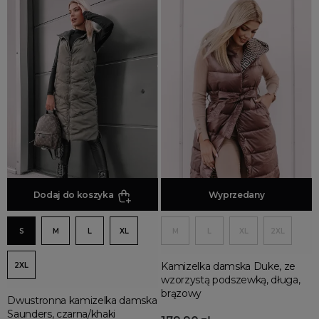
Dodaj do koszyka
Dodaj do koszyka
Wyprzedany
S
M
L
XL
M
L
XL
2XL
Kamizelka damska Duke, ze
2XL
wzorzystą podszewką, długa,
brązowy
Dwustronna kamizelka damska
Saunders, czarna/khaki