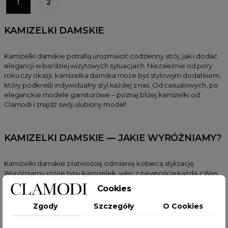
1
2
KAMIZELKI DAMSKIE
Kamizelki damskie potrafią urozmaicić codzienny strój, jak i dodać
elegancji w bardziej wizytowych sytuacjach. Niezależnie od pory
roku czy okazji, kamizelka damska może być stylowym dodatkiem,
który podkreśli indywidualny styl każdej z nas. Od casualowych, po
eleganckie modele garniturowe – poznaj bliżej kamizelki od
Clamodi i znajdź swój ulubiony model!
KAMIZELKI DAMSKIE — JAKIE WYRÓŻNIAMY?
Kamizelki damskie z łatwością odmienią kobiecą stylizację.
Wyróżniamy różne typy kamizelek, więc z pewnością każda z Was
odnajdzie dla siebie model odpowiadający każdym oczekiwaniom.
Cookies
Kamizelki puchowe są idealne na chłodniejsze dni, zapewniają
ciepło i swobodę, a przy tym są lekkie, co czyni je wyjątkowo
Zgody
Szczegóły
O Cookies
komfortowymi.
Dwustronna kamizelka Jade
to w dodatku model
2w1, oferujący wszechstronne, modowe możliwości! W dodatku