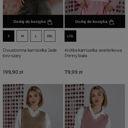
Dodaj do koszyka
Dodaj do koszyka
S
M
L
2XL
L/XL
Dwustronna kamizelka Jade
Krótka kamizelka sweterkowa
beż-szary
Penny biała
199,90 zł
79,99 zł