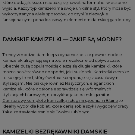
które dodają luksusu i nadadzą się nawet na formalne, wieczorne
wyjścia. Każdy typ kamizelki ma swoje unikalne styl, który może być
wykorzystany na wiele sposobów, co czyni je niezwykle
funkcjonalnym i ponadczasowym elementem damskiej garderoby.
DAMSKIE KAMIZELKI — JAKIE SĄ MODNE?
Trendy w modzie damskiej są dynamiczne, ale pewne modele
kamizelek utrzymują się na topie niezależnie od upływu czasu.
Obecnie dużą popularnością cieszą się długie kamizelki, które
można nosić zarówno do spodni, jak i sukienek. Kamizelki oversize
to kolejny trend, który świetnie komponuje się z casualowymi
stylizacjami. Nie brakuje również klasycznych, eleganckich
kamizelek, które doskonale sprawdzają się w formalnych
stylizacjach biurowych, na przykład jako damski garnitur!
Garniturowy komplet z kamizelką i długimi spodniami Blaine
to
idealny wybór dla kobiet, które cenią sobie szyk i wygodę w pracy.
Takie zestawienie stanie się Twoim ulubionym.
KAMIZELKI BEZRĘKAWNIKI DAMSKIE –