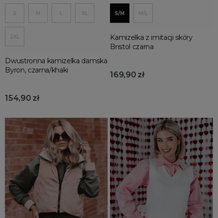
S
M
L
XL
S/M
M/L
Kamizelka z imitacji skóry
2XL
Bristol czarna
Dwustronna kamizelka damska
Byron, czarna/khaki
169,90 zł
154,90 zł