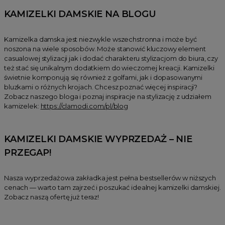
KAMIZELKI DAMSKIE NA BLOGU
Kamizelka damska jest niezwykle wszechstronna i może być
noszona na wiele sposobów. Może stanowić kluczowy element
casualowej stylizacji jak i dodać charakteru stylizacjom do biura, czy
też stać się unikalnym dodatkiem do wieczornej kreacji. Kamizelki
świetnie komponują się również z golfami, jak i dopasowanymi
bluzkami o różnych krojach. Chcesz poznać więcej inspiracji?
Zobacz naszego bloga i poznaj inspiracje na stylizację z udziałem
kamizelek:
https://clamodi.com/pl/blog
KAMIZELKI DAMSKIE WYPRZEDAŻ – NIE
PRZEGAP!
Nasza wyprzedażowa zakładka jest pełna bestsellerów w niższych
cenach — warto tam zajrzeć i poszukać idealnej kamizelki damskiej.
Zobacz naszą ofertę już teraz!