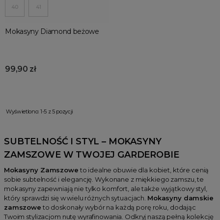
40
41
Mokasyny Diamond beżowe
99,90 zł
Wyświetlono: 1-5 z 5 pozycji
SUBTELNOŚĆ I STYL –
MOKASYNY
ZAMSZOWE
W TWOJEJ GARDEROBIE
Mokasyny Zamszowe
to idealne obuwie dla kobiet, które cenią
sobie subtelność i elegancję. Wykonane z miękkiego zamszu, te
mokasyny zapewniają nie tylko komfort, ale także wyjątkowy styl,
który sprawdzi się w wielu różnych sytuacjach.
Mokasyny damskie
zamszowe
to doskonały wybór na każdą porę roku, dodając
Twoim stylizacjom nutę wyrafinowania. Odkryj naszą pełną kolekcję