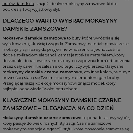
butów damskich
i znajdź idealne mokasyny zamszowe, które
podkreślą Twój wyjątkowy styl.
DLACZEGO WARTO WYBRAĆ
MOKASYNY
DAMSKIE ZAMSZOWE
?
Mokasyny damskie zamszowe
to buty, które wyróżniają się
wyjątkową miękkością i wygodą. Zamszowy materiał sprawia, że te
mokasyny są niezwykle przyjemne w noszeniu, a jednocześnie
dodają stylizacjom elegancji. Zamsz jest także materiałem, który
doskonale dopasowuje się do stopy, co zapewnia komfort noszenia
przez cały dzień. Niezależnie od tego, czy wybierzesz klasyczne
mokasyny damskie czarne zamszowe
, czy inne kolory, te buty z
pewnością staną się Twoim ulubionym elementem garderoby.
Przeglądaj naszą kolekcję
mokasynów
i znajdź model, który
najlepiej odpowiada Twoim potrzebom.
KLASYCZNE
MOKASYNY DAMSKIE CZARNE
ZAMSZOWE
– ELEGANCJA NA CO DZIEŃ
Mokasyny damskie czarne zamszowe
to ponadczasowy wybór,
który pasuje do wielu różnych stylizacji. Czarne zamszowe
mokasyny to esencja elegancji i stylu, które doskonale sprawdzą się