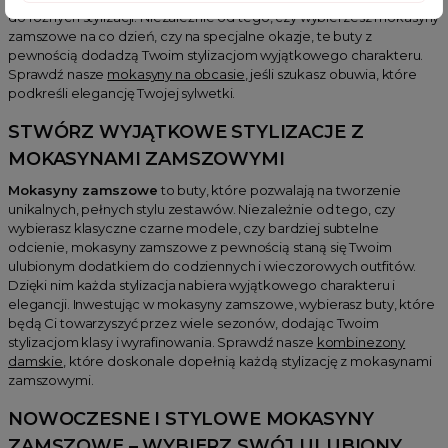
do różnych stylizacji. Niezależnie od tego, czy wybierzesz mokasyny
zamszowe na co dzień, czy na specjalne okazje, te buty z
pewnością dodadzą Twoim stylizacjom wyjątkowego charakteru.
Sprawdź nasze
mokasyny na obcasie
, jeśli szukasz obuwia, które
podkreśli elegancję Twojej sylwetki.
STWÓRZ WYJĄTKOWE STYLIZACJE Z
MOKASYNAMI ZAMSZOWYMI
Mokasyny zamszowe
to buty, które pozwalają na tworzenie
unikalnych, pełnych stylu zestawów. Niezależnie od tego, czy
wybierasz klasyczne czarne modele, czy bardziej subtelne
odcienie, mokasyny zamszowe z pewnością staną się Twoim
ulubionym dodatkiem do codziennych i wieczorowych outfitów.
Dzięki nim każda stylizacja nabiera wyjątkowego charakteru i
elegancji. Inwestując w mokasyny zamszowe, wybierasz buty, które
będą Ci towarzyszyć przez wiele sezonów, dodając Twoim
stylizacjom klasy i wyrafinowania. Sprawdź nasze
kombinezony
damskie
, które doskonale dopełnią każdą stylizację z mokasynami
zamszowymi.
NOWOCZESNE I STYLOWE
MOKASYNY
ZAMSZOWE
– WYBIERZ SWÓJ ULUBIONY