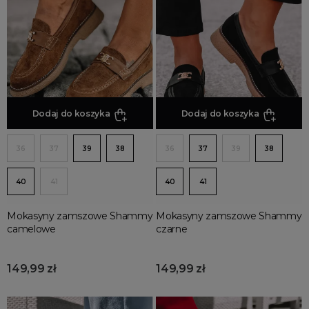
Półbuty
Mokasyny Skórzane
Mokasyny Zamszowe
Dodaj do koszyka
Dodaj do koszyka
36
37
39
38
36
37
39
38
40
41
40
41
Mokasyny zamszowe Shammy
Mokasyny zamszowe Shammy
camelowe
czarne
149,99 zł
149,99 zł