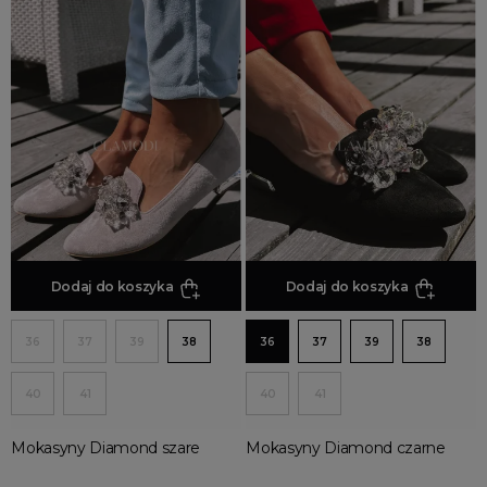
Dodaj do koszyka
Dodaj do koszyka
36
37
39
38
36
37
39
38
40
41
40
41
Mokasyny Diamond szare
Mokasyny Diamond czarne