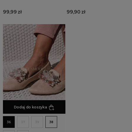
99,99 zł
99,90 zł
Dodaj do koszyka
36
37
39
38