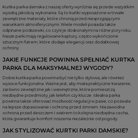
Kurtka parka damska z naszej oferty wyróżnia się przede wszystkim
wysoką jakością wykonania. Są to kurtki wyposażone w trwałe
zewnętrzne materiały, które chronią przed niesprzyjającymi
warunkami atmosferycznymi. Wiele modeli posiada także
odpinane podszewki, co czyni je doskonałymi na różne pory roku.
Nasze parki mają regulowane kaptury, często wykończone
sztucznym futrem, które dodaje elegancji oraz dodatkowej
ochrony.
JAKIE FUNKCJE POWINNA SPEŁNIAĆ KURTKA
PARKA DLA MAKSYMALNEJ WYGODY?
Dobra kurtka parka powinna być nie tylko stylowa, ale również
wysoce funkcjonalna. Ważne jest, aby miała praktyczne kieszenie,
zarówno zewnętrzne jak i wewnętrzne, które pomieszczą
niezbędne przedmioty, jak telefon czy klucze. Idealna parka
powinna także oferować możliwość regulacji w pasie, co pozwala
na lepsze dopasowanie i ochronę przed zimnem. Niezawodna
ochrona przed deszczem i wiatrem to kolejna niezbędna cecha,
która gwarantuje komfort noszenia niezależnie od pogody.
JAK STYLIZOWAĆ KURTKI PARKI DAMSKIE?