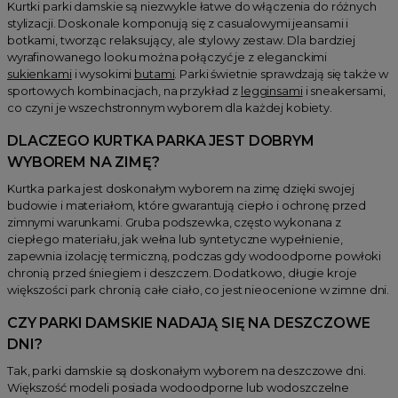
Kurtki parki damskie są niezwykle łatwe do włączenia do różnych
stylizacji. Doskonale komponują się z casualowymi jeansami i
botkami, tworząc relaksujący, ale stylowy zestaw. Dla bardziej
wyrafinowanego looku można połączyć je z eleganckimi
sukienkami
i wysokimi
butami
. Parki świetnie sprawdzają się także w
sportowych kombinacjach, na przykład z
legginsami
i sneakersami,
co czyni je wszechstronnym wyborem dla każdej kobiety.
DLACZEGO KURTKA PARKA JEST DOBRYM
WYBOREM NA ZIMĘ?
Kurtka parka jest doskonałym wyborem na zimę dzięki swojej
budowie i materiałom, które gwarantują ciepło i ochronę przed
zimnymi warunkami. Gruba podszewka, często wykonana z
ciepłego materiału, jak wełna lub syntetyczne wypełnienie,
zapewnia izolację termiczną, podczas gdy wodoodporne powłoki
chronią przed śniegiem i deszczem. Dodatkowo, długie kroje
większości park chronią całe ciało, co jest nieocenione w zimne dni.
CZY PARKI DAMSKIE NADAJĄ SIĘ NA DESZCZOWE
DNI?
Tak, parki damskie są doskonałym wyborem na deszczowe dni.
Większość modeli posiada wodoodporne lub wodoszczelne