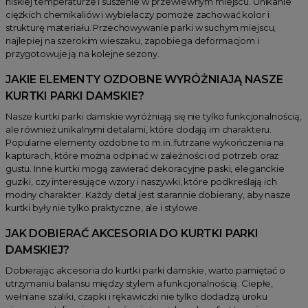
niskiej temperaturze i suszenie w przewiewnym miejscu. Unikanie
ciężkich chemikaliów i wybielaczy pomoże zachować kolor i
strukturę materiału. Przechowywanie parki w suchym miejscu,
najlepiej na szerokim wieszaku, zapobiega deformacjom i
przygotowuje ją na kolejne sezony.
JAKIE ELEMENTY OZDOBNE WYRÓŻNIAJĄ NASZE
KURTKI PARKI DAMSKIE?
Nasze kurtki parki damskie wyróżniają się nie tylko funkcjonalnością,
ale również unikalnymi detalami, które dodają im charakteru.
Popularne elementy ozdobne to m.in. futrzane wykończenia na
kapturach, które można odpinać w zależności od potrzeb oraz
gustu. Inne kurtki mogą zawierać dekoracyjne paski, eleganckie
guziki, czy interesujące wzory i naszywki, które podkreślają ich
modny charakter. Każdy detal jest starannie dobierany, aby nasze
kurtki były nie tylko praktyczne, ale i stylowe.
JAK DOBIERAĆ AKCESORIA DO KURTKI PARKI
DAMSKIEJ?
Dobierając akcesoria do kurtki parki damskie, warto pamiętać o
utrzymaniu balansu między stylem a funkcjonalnością. Ciepłe,
wełniane szaliki, czapki i rękawiczki nie tylko dodadzą uroku