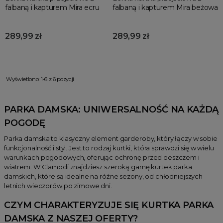
falbaną i kapturem Mira ecru
falbaną i kapturem Mira beżowa
289,99 zł
289,99 zł
Wyświetlono: 1-6 z 6 pozycji
PARKA DAMSKA: UNIWERSALNOŚĆ NA KAŻDĄ
POGODĘ
Parka damska to klasyczny element garderoby, który łączy w sobie
funkcjonalność i styl. Jest to rodzaj kurtki, która sprawdzi się w wielu
warunkach pogodowych, oferując ochronę przed deszczem i
wiatrem. W Clamodi znajdziesz szeroką gamę kurtek parka
damskich, które są idealne na różne sezony, od chłodniejszych
letnich wieczorów po zimowe dni.
CZYM CHARAKTERYZUJE SIĘ KURTKA PARKA
DAMSKA Z NASZEJ OFERTY?