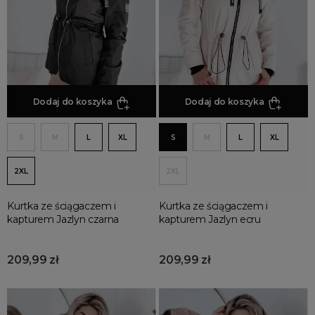
Bomberki
Kurtki Pikowane
Kurtki futrzane
Kurtki ponczo
Dodaj do koszyka
Dodaj do koszyka
S
M
L
XL
S
M
L
XL
2XL
2XL
Kurtka ze ściągaczem i
Kurtka ze ściągaczem i
kapturem Jazlyn czarna
kapturem Jazlyn ecru
209,99 zł
209,99 zł