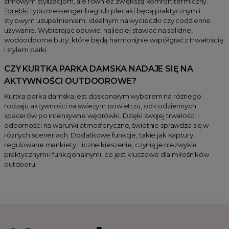
zimowym stylizacjom, ale również zwiększą komfort termiczny.
Torebki
typu messenger bag lub plecaki będą praktycznym i
stylowym uzupełnieniem, idealnym na wycieczki czy codzienne
używanie. Wybierając obuwie, najlepiej stawiać na solidne,
wodoodporne buty, które będą harmonijnie współgrać z trwałością
i stylem parki.
CZY KURTKA PARKA DAMSKA NADAJE SIĘ NA
AKTYWNOŚCI OUTDOOROWE?
Kurtka parka damska jest doskonałym wyborem na różnego
rodzaju aktywności na świeżym powietrzu, od codziennych
spacerów po intensywne wędrówki. Dzięki swojej trwałości i
odporności na warunki atmosferyczne, świetnie sprawdza się w
różnych sceneriach. Dodatkowe funkcje, takie jak kaptury,
regulowane mankiety i liczne kieszenie, czynią je niezwykle
praktycznymi i funkcjonalnymi, co jest kluczowe dla miłośników
outdooru.