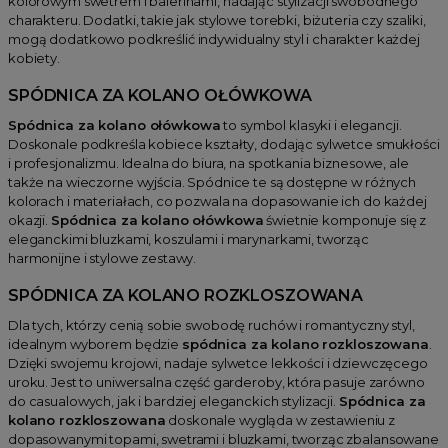
kolorowym swetrem i balerinami, nadając stylizacji swobodnego
charakteru. Dodatki, takie jak stylowe torebki, biżuteria czy szaliki,
mogą dodatkowo podkreślić indywidualny styl i charakter każdej
kobiety.
SPÓDNICA ZA KOLANO OŁÓWKOWA
Spódnica za kolano ołówkowa
to symbol klasyki i elegancji.
Doskonale podkreśla kobiece kształty, dodając sylwetce smukłości
i profesjonalizmu. Idealna do biura, na spotkania biznesowe, ale
także na wieczorne wyjścia. Spódnice te są dostępne w różnych
kolorach i materiałach, co pozwala na dopasowanie ich do każdej
okazji.
Spódnica za kolano ołówkowa
świetnie komponuje się z
eleganckimi bluzkami, koszulami i marynarkami, tworząc
harmonijne i stylowe zestawy.
SPÓDNICA ZA KOLANO ROZKLOSZOWANA
Dla tych, którzy cenią sobie swobodę ruchów i romantyczny styl,
idealnym wyborem będzie
spódnica za kolano rozkloszowana
.
Dzięki swojemu krojowi, nadaje sylwetce lekkości i dziewczęcego
uroku. Jest to uniwersalna część garderoby, która pasuje zarówno
do casualowych, jak i bardziej eleganckich stylizacji.
Spódnica za
kolano rozkloszowana
doskonale wygląda w zestawieniu z
dopasowanymi topami, swetrami i bluzkami, tworząc zbalansowane