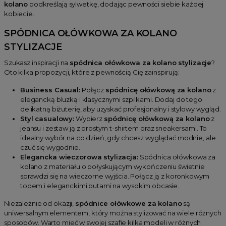
kolano
podkreślają sylwetkę, dodając pewności siebie każdej
kobiecie.
SPÓDNICA OŁÓWKOWA ZA KOLANO
STYLIZACJE
Szukasz inspiracji na
spódnica ołówkowa za kolano stylizacje
?
Oto kilka propozycji, które z pewnością Cię zainspirują:
Business Casual:
Połącz
spódnicę ołówkową za kolano
z
elegancką bluzką i klasycznymi szpilkami. Dodaj do tego
delikatną biżuterię, aby uzyskać profesjonalny i stylowy wygląd.
Styl casualowy:
Wybierz
spódnicę ołówkową za kolano
z
jeansu i zestaw ją z prostym t-shirtem oraz sneakersami. To
idealny wybór na co dzień, gdy chcesz wyglądać modnie, ale
czuć się wygodnie.
Elegancka wieczorowa stylizacja:
Spódnica ołówkowa za
kolano z materiału o połyskującym wykończeniu świetnie
sprawdzi się na wieczorne wyjścia. Połącz ją z koronkowym
topem i eleganckimi butami na wysokim obcasie.
Niezależnie od okazji,
spódnice ołówkowe za kolano
są
uniwersalnym elementem, który można stylizować na wiele różnych
sposobów. Warto mieć w swojej szafie kilka modeli w różnych