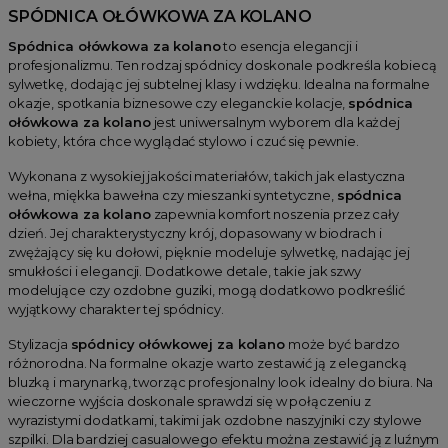
SPÓDNICA OŁÓWKOWA ZA KOLANO
Spódnica ołówkowa za kolano
to esencja elegancji i
profesjonalizmu. Ten rodzaj spódnicy doskonale podkreśla kobiecą
sylwetkę, dodając jej subtelnej klasy i wdzięku. Idealna na formalne
okazje, spotkania biznesowe czy eleganckie kolacje,
spódnica
ołówkowa za kolano
jest uniwersalnym wyborem dla każdej
kobiety, która chce wyglądać stylowo i czuć się pewnie.
Wykonana z wysokiej jakości materiałów, takich jak elastyczna
wełna, miękka bawełna czy mieszanki syntetyczne,
spódnica
ołówkowa za kolano
zapewnia komfort noszenia przez cały
dzień. Jej charakterystyczny krój, dopasowany w biodrach i
zwężający się ku dołowi, pięknie modeluje sylwetkę, nadając jej
smukłości i elegancji. Dodatkowe detale, takie jak szwy
modelujące czy ozdobne guziki, mogą dodatkowo podkreślić
wyjątkowy charakter tej spódnicy.
Stylizacja
spódnicy ołówkowej za kolano
może być bardzo
różnorodna. Na formalne okazje warto zestawić ją z elegancką
bluzką i marynarką, tworząc profesjonalny look idealny do biura. Na
wieczorne wyjścia doskonale sprawdzi się w połączeniu z
wyrazistymi dodatkami, takimi jak ozdobne naszyjniki czy stylowe
szpilki. Dla bardziej casualowego efektu można zestawić ją z luźnym