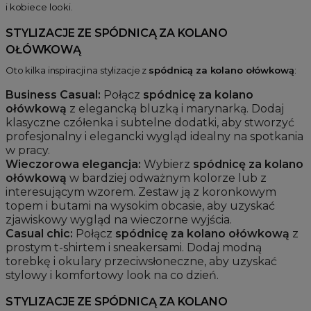
i kobiece looki.
STYLIZACJE ZE SPÓDNICĄ ZA KOLANO
OŁÓWKOWĄ
Oto kilka inspiracji na stylizacje z
spódnicą za kolano ołówkową
:
Business Casual:
Połącz
spódnicę za kolano
ołówkową
z elegancką bluzką i marynarką. Dodaj
klasyczne czółenka i subtelne dodatki, aby stworzyć
profesjonalny i elegancki wygląd idealny na spotkania
w pracy.
Wieczorowa elegancja:
Wybierz
spódnicę za kolano
ołówkową
w bardziej odważnym kolorze lub z
interesującym wzorem. Zestaw ją z koronkowym
topem i butami na wysokim obcasie, aby uzyskać
zjawiskowy wygląd na wieczorne wyjścia.
Casual chic:
Połącz
spódnicę za kolano ołówkową
z
prostym t-shirtem i sneakersami. Dodaj modną
torebkę i okulary przeciwsłoneczne, aby uzyskać
stylowy i komfortowy look na co dzień.
STYLIZACJE ZE SPÓDNICĄ ZA KOLANO