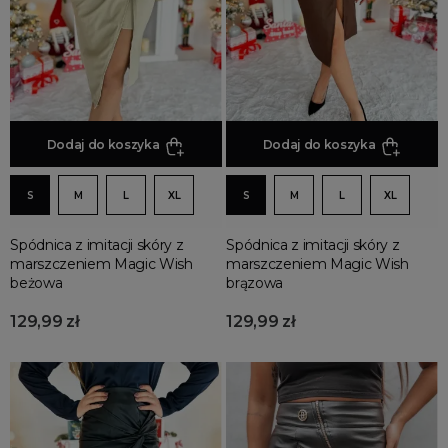
Spódnice rozkloszowane
Spódnice z eko skóry
Spódnice jeansowe
Spódnice na wesele
Spódnice maxi
Dodaj do koszyka
Dodaj do koszyka
Spódnice wieczorowe
Spódnice asymetryczne
S
M
L
XL
S
M
L
XL
Spódnice plisowane
Spódnice skórzane
Spódnica z imitacji skóry z
Spódnica z imitacji skóry z
marszczeniem Magic Wish
marszczeniem Magic Wish
Spódnice trapezowe
beżowa
brązowa
Spódnice z wysokim stanem
129,99 zł
129,99 zł
Spódnice w kwiaty
Spódnice tiulowe
Spódnice w kratę
Spódnice we wzory
Spódnice z rozcięciem