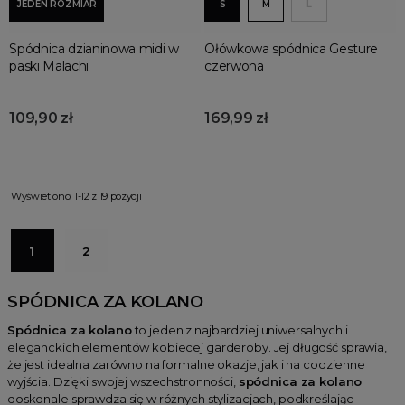
JEDEN ROZMIAR
S
M
L
Spódnica dzianinowa midi w
Ołówkowa spódnica Gesture
paski Malachi
czerwona
109,90 zł
169,99 zł
Wyświetlono: 1-12 z 19 pozycji
1
2
SPÓDNICA ZA KOLANO
Spódnica za kolano
to jeden z najbardziej uniwersalnych i
eleganckich elementów kobiecej garderoby. Jej długość sprawia,
że jest idealna zarówno na formalne okazje, jak i na codzienne
wyjścia. Dzięki swojej wszechstronności,
spódnica za kolano
doskonale sprawdza się w różnych stylizacjach, podkreślając