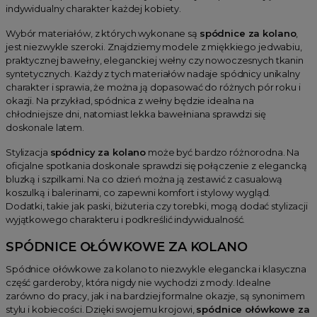
indywidualny charakter każdej kobiety.
Wybór materiałów, z których wykonane są
spódnice za kolano
,
jest niezwykle szeroki. Znajdziemy modele z miękkiego jedwabiu,
praktycznej bawełny, eleganckiej wełny czy nowoczesnych tkanin
syntetycznych. Każdy z tych materiałów nadaje spódnicy unikalny
charakter i sprawia, że można ją dopasować do różnych pór roku i
okazji. Na przykład, spódnica z wełny będzie idealna na
chłodniejsze dni, natomiast lekka bawełniana sprawdzi się
doskonale latem.
Stylizacja
spódnicy za kolano
może być bardzo różnorodna. Na
oficjalne spotkania doskonale sprawdzi się połączenie z elegancką
bluzką i szpilkami. Na co dzień można ją zestawić z casualową
koszulką i balerinami, co zapewni komfort i stylowy wygląd.
Dodatki, takie jak paski, biżuteria czy torebki, mogą dodać stylizacji
wyjątkowego charakteru i podkreślić indywidualność.
SPÓDNICE OŁÓWKOWE ZA KOLANO
Spódnice ołówkowe za kolano to niezwykle elegancka i klasyczna
część garderoby, która nigdy nie wychodzi z mody. Idealne
zarówno do pracy, jak i na bardziej formalne okazje, są synonimem
stylu i kobiecości. Dzięki swojemu krojowi,
spódnice ołówkowe za