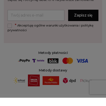
*
Akceptuję ogólne warunki użytkowania i politykę
prywatności
Metody płatności
Metody dostawy