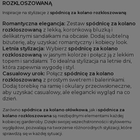
ROZKLOSZOWANĄ
Inspiracje na stylizacje z
spódnicą za kolano rozkloszowaną
:
Romantyczna elegancja:
Zestaw
spódnicę za kolano
rozkloszowaną
z lekką, koronkową bluzką i
delikatnymi sandałkami na obcasie. Dodaj subtelną
biżuterię, aby uzyskać romantyczny i kobiecy look.
Letnia stylizacja:
Wybierz
spódnicę za kolano
rozkloszowaną
w jasnym kolorze i połącz ją z lekkim
topem i sandałami. To idealna stylizacja na letnie dni,
która zapewnia wygodę i styl.
Casualowy urok:
Połącz
spódnicę za kolano
rozkloszowaną
z prostym swetrem i balerinkami.
Dodaj torebkę na ramię i okulary przeciwsłoneczne,
aby uzyskać casualowy, ale elegancki wygląd na co
dzień.
Zarówno
spódnica za kolano ołówkowa
, jak i
spódnica za
kolano rozkloszowana
są niezbędnymi elementami każdej
kobiecej garderoby. Dzięki swojej wszechstronności i stylowemu
wyglądowi, pozwalają na tworzenie różnorodnych stylizacji, które
sprawdzą się w każdej sytuacji.