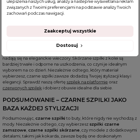
ulepszenia naszych usług, analizy a nastepnie wyświetlania reklam
szpilki doskonale komponują się z prostymi, eleganckimi bluzkami i
związanych z Twoimi preferencjami na podstawie analizy Twoich
spodniami, co pozwala na stworzenie stylizacji idealnej do pracy.
zachowań podczas nawigacji.
CZARNE SZPILKI ZAMSZOWE CZY SKÓRZANE
– CO WYBRAĆ?
Zaakceptuj wszystkie
Wybór między
czarnymi szpilkami zamszowymi
a
czarnymi
Dostosuj
szpilkami skórzanymi
zależy od Twoich preferencji. Zamszowe
modele są bardziej miękkie i delikatne, co sprawia, że doskonale
nadają się na eleganckie wieczory. Skórzane szpilki z kolei są
bardziej trwałe i odporne na uszkodzenia, co czyni je idealnym
wyborem na co dzień. Niezależnie od tego, który materiał
wybierzesz, czarne szpilki zawsze dodadzą Twojej stylizacji klasy i
elegancji. Sprawdź naszą ofertę
szpilek na platformie
oraz
czerwonych szpilek
i dobierz obuwie idealne dla siebie.
PODSUMOWANIE – CZARNE SZPILKI JAKO
BAZA KAŻDEJ STYLIZACJI
Podsumowując,
czarne szpilki
to buty, które nigdy nie wychodzą z
mody. Niezależnie od tego, czy wybierzesz
szpilki czarne
zamszowe
,
czarne szpilki skórzane
, czy modele z dodatkowymi
detalami, takimi jak kokarda, zawsze będą one doskonałym