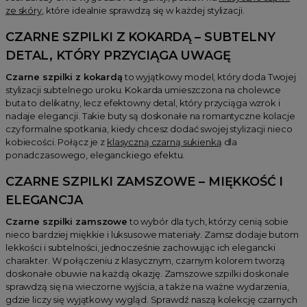
ze skóry
, które idealnie sprawdzą się w każdej stylizacji.
CZARNE SZPILKI Z KOKARDĄ – SUBTELNY
DETAL, KTÓRY PRZYCIĄGA UWAGĘ
Czarne szpilki z kokardą
to wyjątkowy model, który doda Twojej
stylizacji subtelnego uroku. Kokarda umieszczona na cholewce
buta to delikatny, lecz efektowny detal, który przyciąga wzrok i
nadaje elegancji. Takie buty są doskonałe na romantyczne kolacje
czy formalne spotkania, kiedy chcesz dodać swojej stylizacji nieco
kobiecości. Połącz je z
klasyczną czarną sukienką
dla
ponadczasowego, eleganckiego efektu.
CZARNE SZPILKI ZAMSZOWE – MIĘKKOŚĆ I
ELEGANCJA
Czarne szpilki zamszowe
to wybór dla tych, którzy cenią sobie
nieco bardziej miękkie i luksusowe materiały. Zamsz dodaje butom
lekkości i subtelności, jednocześnie zachowując ich elegancki
charakter. W połączeniu z klasycznym, czarnym kolorem tworzą
doskonałe obuwie na każdą okazję. Zamszowe szpilki doskonale
sprawdzą się na wieczorne wyjścia, a także na ważne wydarzenia,
gdzie liczy się wyjątkowy wygląd. Sprawdź naszą kolekcję czarnych