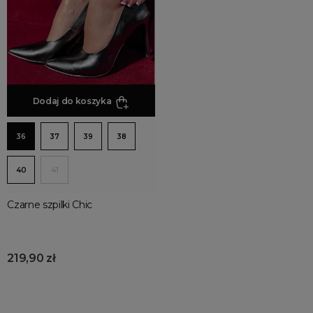
Dodaj do koszyka
36
37
39
38
40
41
Czarne szpilki Chic
219,90 zł