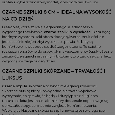
szpilek i wybierz zamszowy model, który podkreśli Twój styl.
CZARNE SZPILKI 8 CM – IDEALNA WYSOKOŚĆ
NA CO DZIEŃ
Dla kobiet, które szukają eleganckiego, a jednocześnie
wygodnego rozwiązania,
czarne szpilki o wysokości 8 cm
będą
idealnym wyborem. Taki obcas dodaje sylwetce smukłości, ale
jednocześnie nie jest zbyt wysoki, co sprawia, że buty są
komfortowe nawet podczas dłuższego noszenia. To świetne
rozwiązanie zarówno do pracy, jak i na wieczorne wyjścia. Możesz je
zestawić z eleganckimi
czarnymi bluzkami
, tworząc klasyczną, lecz
wygodną stylizację na cały dzień.
CZARNE SZPILKI SKÓRZANE – TRWAŁOŚĆ I
LUKSUS
Czarne szpilki skórzane
to synonim elegancji i trwałości.
Skórzane buty są nie tylko wygodne, ale także wyjątkowo
wytrzymałe, co sprawia, że będą Ci służyły przez długi czas.
Naturalna skóra jest materiałem, który doskonale dopasowuje się
do kształtu stopy, co znacznie zwiększa komfort noszenia.
Wybierając
klasyczne skórzane szpilki
, inwestujesz w elegancję i