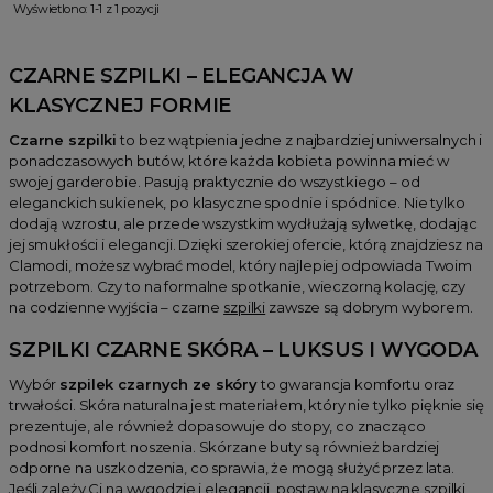
Wyświetlono: 1-1 z 1 pozycji
CZARNE SZPILKI – ELEGANCJA W
KLASYCZNEJ FORMIE
Czarne szpilki
to bez wątpienia jedne z najbardziej uniwersalnych i
ponadczasowych butów, które każda kobieta powinna mieć w
swojej garderobie. Pasują praktycznie do wszystkiego – od
eleganckich sukienek, po klasyczne spodnie i spódnice. Nie tylko
dodają wzrostu, ale przede wszystkim wydłużają sylwetkę, dodając
jej smukłości i elegancji. Dzięki szerokiej ofercie, którą znajdziesz na
Clamodi, możesz wybrać model, który najlepiej odpowiada Twoim
potrzebom. Czy to na formalne spotkanie, wieczorną kolację, czy
na codzienne wyjścia – czarne
szpilki
zawsze są dobrym wyborem.
SZPILKI CZARNE SKÓRA – LUKSUS I WYGODA
Wybór
szpilek czarnych ze skóry
to gwarancja komfortu oraz
trwałości. Skóra naturalna jest materiałem, który nie tylko pięknie się
prezentuje, ale również dopasowuje do stopy, co znacząco
podnosi komfort noszenia. Skórzane buty są również bardziej
odporne na uszkodzenia, co sprawia, że mogą służyć przez lata.
Jeśli zależy Ci na wygodzie i elegancji, postaw na
klasyczne szpilki