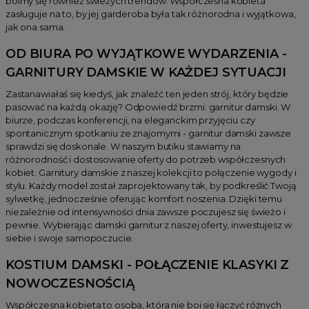
boimy się również świeżych trendów. Współczesna kobieta
zasługuje na to, by jej garderoba była tak różnorodna i wyjątkowa,
jak ona sama.
OD BIURA PO WYJĄTKOWE WYDARZENIA -
GARNITURY DAMSKIE W KAŻDEJ SYTUACJI
Zastanawiałaś się kiedyś, jak znaleźć ten jeden strój, który będzie
pasować na każdą okazję? Odpowiedź brzmi: garnitur damski. W
biurze, podczas konferencji, na eleganckim przyjęciu czy
spontanicznym spotkaniu ze znajomymi - garnitur damski zawsze
sprawdzi się doskonale. W naszym butiku stawiamy na
różnorodność i dostosowanie oferty do potrzeb współczesnych
kobiet. Garnitury damskie z naszej kolekcji to połączenie wygody i
stylu. Każdy model został zaprojektowany tak, by podkreślić Twoją
sylwetkę, jednocześnie oferując komfort noszenia. Dzięki temu
niezależnie od intensywności dnia zawsze poczujesz się świeżo i
pewnie. Wybierając damski garnitur z naszej oferty, inwestujesz w
siebie i swoje samopoczucie.
KOSTIUM DAMSKI - POŁĄCZENIE KLASYKI Z
NOWOCZESNOŚCIĄ
Współczesna kobieta to osoba, która nie boi się łączyć różnych