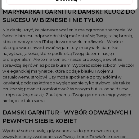
MARYNARKA I GARNITUR DAMSKI: KLUCZ DO
SUKCESU W BIZNESIE I NIE TYLKO
Nie da się ukryć, że pierwsze wrażenie ma ogromne znaczenie. W
świecie biznesu odpowiedni strój może stać się Twoją tajną bronią,
która otworzy przed Tobą drzwi do wielu możliwości. Właśnie
dlatego warto inwestować w garnitury i marynarki damskie
najwyższej jakości, które podkreślą Twoją determinację i
profesjonalizm. Ale to nie koniec - nasze propozycje świetnie
sprawdzą się również poza biurem. Wyobraź sobie sobotni wieczór
w eleganckiej marynarce, która dodaje blasku Twojemu
casualowemu strojowi. Czy może spotkanie z przyjaciółmi w
kawiarni, podczas którego wyglądasz nie tylko stylowo, ale także
czujesz się pewnie i komfortowo? W naszym butiku odnajdziesz
strój na każdą okazję. Zaufaj nam, a Twoja garderoba nigdy więcej
nie będzie taka sama.
DAMSKI GARNITUR - WYBÓR ODWAŻNYCH I
PEWNYCH SIEBIE KOBIET
Wyobraź sobie chwilę, gdy wchodzisz do pomieszczenia, a
wszystkie oczy zwrócone są w Twoją stronę. To właśnie uczucie,