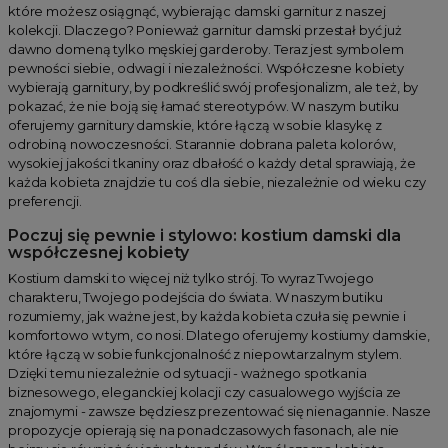
które możesz osiągnąć, wybierając damski garnitur z naszej
kolekcji. Dlaczego? Ponieważ garnitur damski przestał być już
dawno domeną tylko męskiej garderoby. Teraz jest symbolem
pewności siebie, odwagi i niezależności. Współczesne kobiety
wybierają garnitury, by podkreślić swój profesjonalizm, ale też, by
pokazać, że nie boją się łamać stereotypów. W naszym butiku
oferujemy garnitury damskie, które łączą w sobie klasykę z
odrobiną nowoczesności. Starannie dobrana paleta kolorów,
wysokiej jakości tkaniny oraz dbałość o każdy detal sprawiają, że
każda kobieta znajdzie tu coś dla siebie, niezależnie od wieku czy
preferencji.
Poczuj się pewnie i stylowo: kostium damski dla
współczesnej kobiety
Kostium damski to więcej niż tylko strój. To wyraz Twojego
charakteru, Twojego podejścia do świata. W naszym butiku
rozumiemy, jak ważne jest, by każda kobieta czuła się pewnie i
komfortowo w tym, co nosi. Dlatego oferujemy kostiumy damskie,
które łączą w sobie funkcjonalność z niepowtarzalnym stylem.
Dzięki temu niezależnie od sytuacji - ważnego spotkania
biznesowego, eleganckiej kolacji czy casualowego wyjścia ze
znajomymi - zawsze będziesz prezentować się nienagannie. Nasze
propozycje opierają się na ponadczasowych fasonach, ale nie