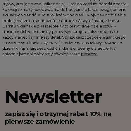
stylów, kreując swoje unikalne "ja". Dlatego kostium damski z naszej
kolekcji to nie tylko odwołanie do tradycji, ale także uwzględnienie
aktualnych trendów. To strój, który podkreśli Twoją pewność siebie,
profesjonalizm, a jednocześnie pomoże Ci wyróżnić się z tłumu.
Garnitury damskie z naszej oferty to prawdziwe dzieła sztuki -
starannie dobrane tkaniny, precyzyjne kroje, a także dbałość o
każdy, nawet najmniejszy detal. Czy szukasz czegoś eleganckiego
na ważne spotkanie, czy raczej stawiasz na casualowy look na co
dzień - u nas znajdziesz kostium damski idealny dla siebie. Na
chłodniejsze dni polecamy również nasze
płaszcze
.
Newsletter
zapisz się i otrzymaj rabat 10% na
pierwsze zamówienie