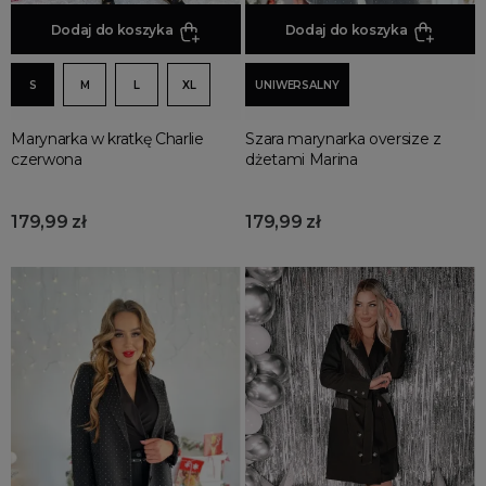
Dodaj do koszyka
Dodaj do koszyka
S
M
L
XL
UNIWERSALNY
Marynarka w kratkę Charlie
Szara marynarka oversize z
czerwona
dżetami Marina
179,99 zł
179,99 zł