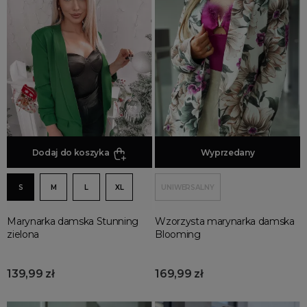
garnitury
kurtki
marynarki
Odzież damska
sukienki
Dodaj do koszyka
Dodaj do koszyka
Wyprzedany
S
M
L
XL
UNIWERSALNY
Marynarka damska Stunning
Wzorzysta marynarka damska
zielona
Blooming
139,99 zł
169,99 zł