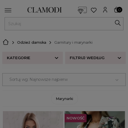
<script> dlApi = { cmd: [] }; </script> <script src="https://l
0
MENU
Odzież damska
Garnitury i marynarki
KATEGORIE
FILTRUJ WEDŁUG
KATEGORIE
Sortuj wg: Najnowsze najpierw
Marynarki
ROZMIAR
KOLOR
Marynarki
CENA
NOWOŚĆ
ODZIEŻ