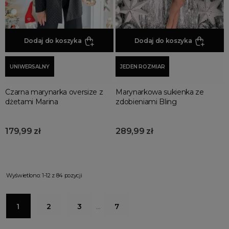
Dodaj do koszyka
Dodaj do koszyka
UNIWERSALNY
JEDEN ROZMIAR
Czarna marynarka oversize z
Marynarkowa sukienka ze
dżetami Marina
zdobieniami Bling
179,99 zł
289,99 zł
Wyświetlono: 1-12 z 84 pozycji
1
2
3
…
7