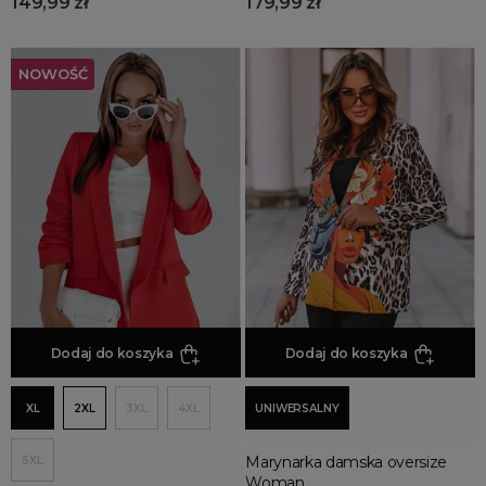
149,99 zł
179,99 zł
NOWOŚĆ
Dodaj do koszyka
Dodaj do koszyka
XL
2XL
3XL
4XL
UNIWERSALNY
Marynarka damska oversize
5XL
Woman