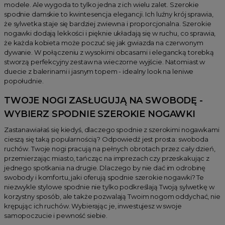
modele. Ale wygoda to tylko jedna z ich wielu zalet. Szerokie
spodnie damskie to kwintesencja elegancji. Ich luźny krój sprawia,
że sylwetka staje się bardziej zwiewna i proporcjonalna. Szerokie
nogawki dodają lekkości i pięknie układają się w ruchu, co sprawia,
że każda kobieta może poczuć się jak gwiazda na czerwonym
dywanie. W połączeniu z wysokimi obcasami i elegancką torebką
stworzą perfekcyjny zestaw na wieczorne wyjście. Natomiast w
duecie z balerinami i jasnym topem - idealny look na leniwe
popołudnie.
TWOJE NOGI ZASŁUGUJĄ NA SWOBODĘ -
WYBIERZ SPODNIE SZEROKIE NOGAWKI
Zastanawiałaś się kiedyś, dlaczego spodnie z szerokimi nogawkami
cieszą się taką popularnością? Odpowiedź jest prosta: swoboda
ruchów. Twoje nogi pracują na pełnych obrotach przez cały dzień,
przemierzając miasto, tańcząc na imprezach czy przeskakując z
jednego spotkania na drugie. Dlaczego by nie dać im odrobinę
swobody i komfortu, jaki oferują spodnie szerokie nogawki? Te
niezwykle stylowe spodnie nie tylko podkreślają Twoją sylwetkę w
korzystny sposób, ale także pozwalają Twoim nogom oddychać, nie
krępując ich ruchów. Wybierając je, inwestujesz w swoje
samopoczucie i pewność siebie.