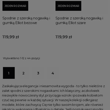
JEDEN ROZMIAR
JEDEN ROZMIAR
Spodnie z szeroką nogawką i
Spodnie z szeroką nogawką i
gumką Elliot beżowe
gumką Elliot szare
119,99 zł
119,99 zł
Wyświetlono: 1-12 z 44 pozycji
1
2
3
4
Zaskakująca elegancja i niesamowita wygoda - to tylko niektóre z
zalet spodni z szerokimi nogawkami. Ich klasyczny, aczkolwiek
niezwykle nowoczesny styl, przyciąga wzrok i pozwala kobietom
czuć się pewnie w każdej sytuacji. W naszej kolekcji odkryjesz
modele, które zachwycą Cię nie tylko swoim krojem, ale również
jakością wykonania i dbałością o detale. Jeśli poszukujesz spodni,