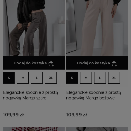
Spodnie z lampasami
Spodnie szorty
Spodnie bojówki damskie
Spodnie culotte
Spodnie sportowe
Spodnie w kratę
Spodnie lniane
Dodaj do koszyka
Dodaj do koszyka
Spodnie bermudy
Szorty jeansowe
S
M
L
XL
S
M
L
XL
Spodnie kolarki
Spodnie dzwony
Eleganckie spodnie z prostą
Eleganckie spodnie z prostą
Spodnie spadochronowe
nogawką Margo szare
nogawką Margo beżowe
109,99 zł
109,99 zł