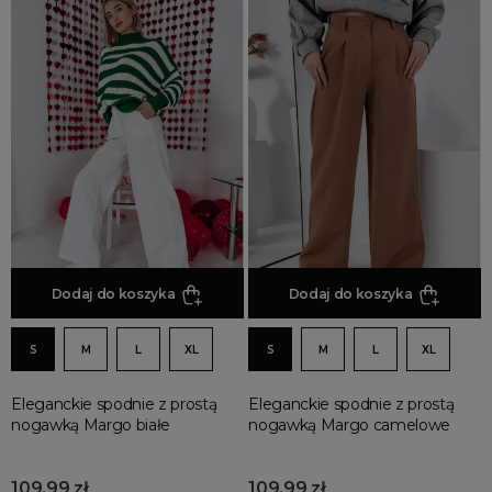
Dodaj do koszyka
Dodaj do koszyka
S
M
L
XL
S
M
L
XL
Eleganckie spodnie z prostą
Eleganckie spodnie z prostą
nogawką Margo białe
nogawką Margo camelowe
109,99 zł
109,99 zł