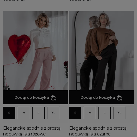
Dodaj do koszyka
Dodaj do koszyka
S
M
L
XL
S
M
L
XL
Eleganckie spodnie z prostą
Eleganckie spodnie z prostą
nogawką Isla różowe
nogawką Isla czarne