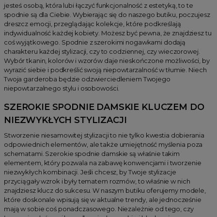
jesteś osobą, która lubi łączyć funkcjonalność z estetyką, to te
spodnie są dla Ciebie. Wybierając się do naszego butiku, poczujesz
dreszcz emocji, przeglądając kolekcje, które podkreślają
indywidualność każdej kobiety. Możesz być pewna, że znajdziesz tu
coś wyjątkowego. Spodnie z szerokimi nogawkami dodają
charakteru każdej stylizacji, czy to codziennej, czy wieczorowej.
Wybór tkanin, kolorów i wzorów daje nieskończone możliwości, by
wyrazić siebie i podkreślić swoją niepowtarzalność w tłumie. Niech
Twoja garderoba będzie odzwierciedleniem Twojego
niepowtarzalnego stylu i osobowości.
SZEROKIE SPODNIE DAMSKIE KLUCZEM DO
NIEZWYKŁYCH STYLIZACJI
Stworzenie niesamowitej stylizacji to nie tylko kwestia dobierania
odpowiednich elementów, ale także umiejętność myślenia poza
schematami. Szerokie spodnie damskie są właśnie takim
elementem, który pozwala na zabawę konwencjami i tworzenie
niezwykłych kombinacji. Jeśli chcesz, by Twoje stylizacje
przyciągały wzrok i były tematem rozmów, to właśnie w nich
znajdziesz klucz do sukcesu. W naszym butiku oferujemy modele,
które doskonale wpisują się w aktualne trendy, ale jednocześnie
mają w sobie coś ponadczasowego. Niezależnie od tego, czy