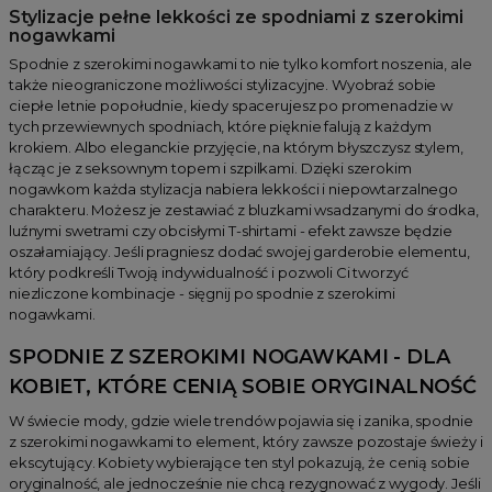
Stylizacje pełne lekkości ze spodniami z szerokimi
nogawkami
Spodnie z szerokimi nogawkami to nie tylko komfort noszenia, ale
także nieograniczone możliwości stylizacyjne. Wyobraź sobie
ciepłe letnie popołudnie, kiedy spacerujesz po promenadzie w
tych przewiewnych spodniach, które pięknie falują z każdym
krokiem. Albo eleganckie przyjęcie, na którym błyszczysz stylem,
łącząc je z seksownym topem i szpilkami. Dzięki szerokim
nogawkom każda stylizacja nabiera lekkości i niepowtarzalnego
charakteru. Możesz je zestawiać z bluzkami wsadzanymi do środka,
luźnymi swetrami czy obcisłymi T-shirtami - efekt zawsze będzie
oszałamiający. Jeśli pragniesz dodać swojej garderobie elementu,
który podkreśli Twoją indywidualność i pozwoli Ci tworzyć
niezliczone kombinacje - sięgnij po spodnie z szerokimi
nogawkami.
SPODNIE Z SZEROKIMI NOGAWKAMI - DLA
KOBIET, KTÓRE CENIĄ SOBIE ORYGINALNOŚĆ
W świecie mody, gdzie wiele trendów pojawia się i zanika, spodnie
z szerokimi nogawkami to element, który zawsze pozostaje świeży i
ekscytujący. Kobiety wybierające ten styl pokazują, że cenią sobie
oryginalność, ale jednocześnie nie chcą rezygnować z wygody. Jeśli