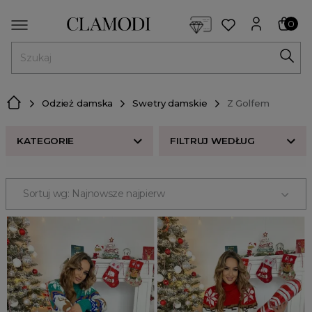
<script> dlApi = { cmd: [] }; </script> <script src="https://l
0
MENU
Odzież damska
Swetry damskie
Z Golfem
KATEGORIE
FILTRUJ WEDŁUG
ROZMIAR
Sortuj wg: Najnowsze najpierw
Kardigany
CENA
Oversize
Ażurowe
ODZIEŻ
Wzorzyste
Odzież damska
Długie
sukienki
Rozpinane
swetry