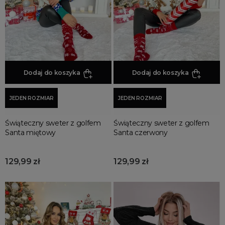
Eleganckie
KOLOR
Klasyczne
beżowe
Z Golfem
białe
Z Półgolfem
brązowe
Swetry z kapturem
Dodaj do koszyka
Dodaj do koszyka
czarne
Swetry prążkowane
czerwone
Swetry z odkrytym ramieniem
JEDEN ROZMIAR
JEDEN ROZMIAR
ecru
granatowy
Świąteczny sweter z golfem
Świąteczny sweter z golfem
Santa miętowy
Santa czerwony
khaki
kolorowe
129,99 zł
129,99 zł
niebieskie
pomarańczowe
różowe
szare