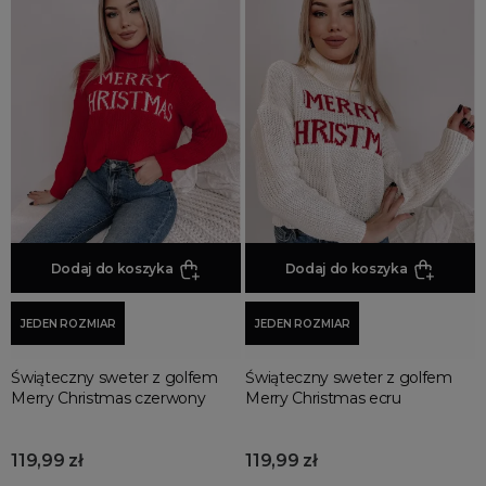
fuksja
pudrowy róż
RODZAJ
basic
dla puszystych
klasyczne
luźne
ocieplane
Dodaj do koszyka
Dodaj do koszyka
przejściowe
JEDEN ROZMIAR
JEDEN ROZMIAR
sweterki
sweterkowe
Świąteczny sweter z golfem
Świąteczny sweter z golfem
Merry Christmas czerwony
Merry Christmas ecru
wizytowe
wyszczuplające
119,99 zł
119,99 zł
RĘKAW