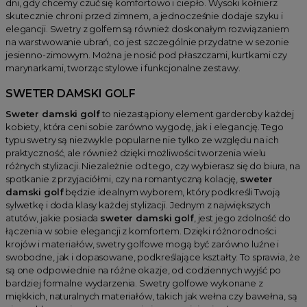
dni, gdy chcemy czuć się komfortowo i ciepło. Wysoki kołnierz
skutecznie chroni przed zimnem, a jednocześnie dodaje szyku i
elegancji. Swetry z golfem są również doskonałym rozwiązaniem
na warstwowanie ubrań, co jest szczególnie przydatne w sezonie
jesienno-zimowym. Można je nosić pod płaszczami, kurtkami czy
marynarkami, tworząc stylowe i funkcjonalne zestawy.
SWETER DAMSKI GOLF
Sweter damski golf
to niezastąpiony element garderoby każdej
kobiety, która ceni sobie zarówno wygodę, jak i elegancję. Tego
typu swetry są niezwykle popularne nie tylko ze względu na ich
praktyczność, ale również dzięki możliwości tworzenia wielu
różnych stylizacji. Niezależnie od tego, czy wybierasz się do biura, na
spotkanie z przyjaciółmi, czy na romantyczną kolację,
sweter
damski golf
będzie idealnym wyborem, który podkreśli Twoją
sylwetkę i doda klasy każdej stylizacji. Jednym z największych
atutów, jakie posiada
sweter damski golf
, jest jego zdolność do
łączenia w sobie elegancji z komfortem. Dzięki różnorodności
krojów i materiałów, swetry golfowe mogą być zarówno luźne i
swobodne, jak i dopasowane, podkreślające kształty. To sprawia, że
są one odpowiednie na różne okazje, od codziennych wyjść po
bardziej formalne wydarzenia. Swetry golfowe wykonane z
miękkich, naturalnych materiałów, takich jak wełna czy bawełna, są