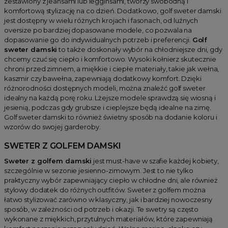
zestawiony z jeansami lub legginsami, tworzy swobodną i
komfortową stylizację na co dzień. Dodatkowo, golf sweter damski
jest dostępny w wielu różnych krojach i fasonach, od luźnych
oversize po bardziej dopasowane modele, co pozwala na
dopasowanie go do indywidualnych potrzeb i preferencji.
Golf
sweter damski
to także doskonały wybór na chłodniejsze dni, gdy
chcemy czuć się ciepło i komfortowo. Wysoki kołnierz skutecznie
chroni przed zimnem, a miękkie i ciepłe materiały, takie jak wełna,
kaszmir czy bawełna, zapewniają dodatkowy komfort. Dzięki
różnorodności dostępnych modeli, można znaleźć golf sweter
idealny na każdą porę roku. Lżejsze modele sprawdzą się wiosną i
jesienią, podczas gdy grubsze i cieplejsze będą idealne na zimę.
Golf sweter damski to również świetny sposób na dodanie koloru i
wzorów do swojej garderoby.
SWETER Z GOLFEM DAMSKI
Sweter z golfem damski
jest must-have w szafie każdej kobiety,
szczególnie w sezonie jesienno-zimowym. Jest to nie tylko
praktyczny wybór zapewniający ciepło w chłodne dni, ale również
stylowy dodatek do różnych outfitów. Sweter z golfem można
łatwo stylizować zarówno w klasyczny, jak i bardziej nowoczesny
sposób, w zależności od potrzeb i okazji. Te swetry są często
wykonane z miękkich, przytulnych materiałów, które zapewniają