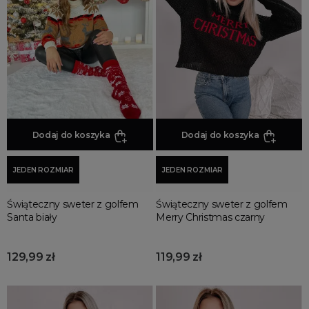
zielone
STYL
ekskluzywne
eleganckie
fajne
luksusowe
modne
Dodaj do koszyka
Dodaj do koszyka
najmodniejsze
JEDEN ROZMIAR
JEDEN ROZMIAR
piękne
unikatowe
Świąteczny sweter z golfem
Świąteczny sweter z golfem
vintage
Santa biały
Merry Christmas czarny
ODCIEŃ
129,99 zł
119,99 zł
błękitne
camel
czekoladowe