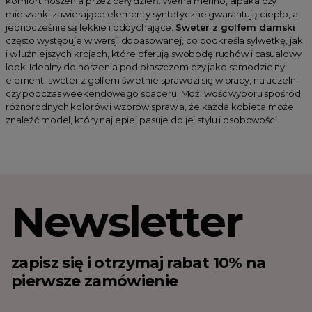
komfort noszenia przez cały dzień. Wełna merino, alpaka czy
mieszanki zawierające elementy syntetyczne gwarantują ciepło, a
jednocześnie są lekkie i oddychające.
Sweter z golfem damski
często występuje w wersji dopasowanej, co podkreśla sylwetkę, jak
i w luźniejszych krojach, które oferują swobodę ruchów i casualowy
look. Idealny do noszenia pod płaszczem czy jako samodzielny
element, sweter z golfem świetnie sprawdzi się w pracy, na uczelni
czy podczas weekendowego spaceru. Możliwość wyboru spośród
różnorodnych kolorów i wzorów sprawia, że każda kobieta może
znaleźć model, który najlepiej pasuje do jej stylu i osobowości.
Newsletter
zapisz się i otrzymaj rabat 10% na
pierwsze zamówienie