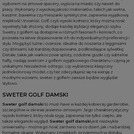
wyborem na zimowe spacery, wyjścia na miasto czy nawet do
pracy. Wykonany z wysokiej jakości materiałów, takich jak wełna,
kaszmir, bawełna czy mieszanki syntetyczne, zapewnia wyjątkową
miękkość i trwałość. Golf, czyli wysoki kołnierz, który można nosić
wywinięty lub złożony, dodaje każdej stylizacji elegancji i szyku.
Swetry z golfem są dostępne w różnych fasonach i kolorach, co
pozwala na łatwe dopasowanie ich do indywidualnych preferencji i
stylu. Mogą być luźne i oversize, idealne do noszenia z legginsami
czy dżinsami, lub bardziej dopasowane, podkreślające sylwetkę.
Detale, takie jak warkoczowe sploty, ozdobne guziki czy subtelne
hafty, nadają swetrom z golfem wyjątkowego charakteru i czynią je
unikalnymi. Niezależnie od tego, czy wybierzesz klasyczny
jednokolorowy model, czy też zdecydujesz się na wersję z
modnymi wzorami, sweter z golfem zawsze będzie wyglądał
stylowo.
SWETER GOLF DAMSKI
Sweter golf damski
to must-have w każdej kobiecej garderobie,
szczególnie w okresie jesienno-zimowym. Jego charakterystyczny
wysoki kołnierz, który otula szyję, zapewnia nie tylko ciepło, ale
także elegancki wygląd.
Sweter golf damski
jest niezwykle
uniwersalny – można go nosić zarówno na co dzień, jak i na bardziej
formalne okazje. Wykonany z miękkich, przyjemnych w dotyku