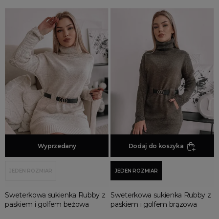
z długim rękawem
OKAZJA
do pracy
na pogrzeb
na wigilię
świąteczne
DO CZEGO
do garnituru
do legginsów
Dodaj do koszyka
Wyprzedany
Dodaj do koszyka
do spodni
do spódniczki
JEDEN ROZMIAR
JEDEN ROZMIAR
pod marynarkę
Sweterkowa sukienka Rubby z
Sweterkowa sukienka Rubby z
pod żakiet
paskiem i golfem beżowa
paskiem i golfem brązowa