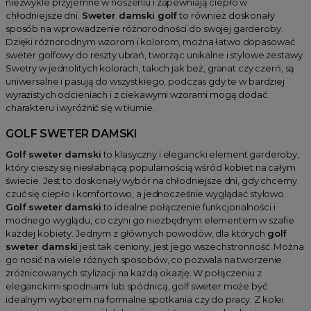
niezwykle przyjemne w noszeniu i zapewniają ciepło w
chłodniejsze dni.
Sweter damski golf
to również doskonały
sposób na wprowadzenie różnorodności do swojej garderoby.
Dzięki różnorodnym wzorom i kolorom, można łatwo dopasować
sweter golfowy do reszty ubrań, tworząc unikalne i stylowe zestawy.
Swetry w jednolitych kolorach, takich jak beż, granat czy czerń, są
uniwersalne i pasują do wszystkiego, podczas gdy te w bardziej
wyrazistych odcieniach i z ciekawymi wzorami mogą dodać
charakteru i wyróżnić się w tłumie.
GOLF SWETER DAMSKI
Golf sweter damski
to klasyczny i elegancki element garderoby,
który cieszy się niesłabnącą popularnością wśród kobiet na całym
świecie. Jest to doskonały wybór na chłodniejsze dni, gdy chcemy
czuć się ciepło i komfortowo, a jednocześnie wyglądać stylowo.
Golf sweter damski
to idealne połączenie funkcjonalności i
modnego wyglądu, co czyni go niezbędnym elementem w szafie
każdej kobiety. Jednym z głównych powodów, dla których
golf
sweter damski
jest tak ceniony, jest jego wszechstronność. Można
go nosić na wiele różnych sposobów, co pozwala na tworzenie
zróżnicowanych stylizacji na każdą okazję. W połączeniu z
eleganckimi spodniami lub spódnicą, golf sweter może być
idealnym wyborem na formalne spotkania czy do pracy. Z kolei