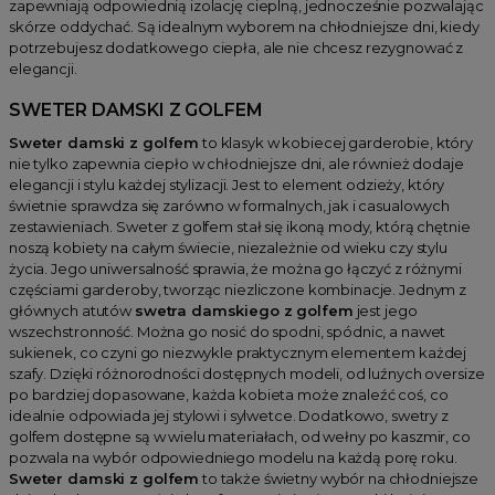
zapewniają odpowiednią izolację cieplną, jednocześnie pozwalając
skórze oddychać. Są idealnym wyborem na chłodniejsze dni, kiedy
potrzebujesz dodatkowego ciepła, ale nie chcesz rezygnować z
elegancji.
SWETER DAMSKI Z GOLFEM
Sweter damski z golfem
to klasyk w kobiecej garderobie, który
nie tylko zapewnia ciepło w chłodniejsze dni, ale również dodaje
elegancji i stylu każdej stylizacji. Jest to element odzieży, który
świetnie sprawdza się zarówno w formalnych, jak i casualowych
zestawieniach. Sweter z golfem stał się ikoną mody, którą chętnie
noszą kobiety na całym świecie, niezależnie od wieku czy stylu
życia. Jego uniwersalność sprawia, że można go łączyć z różnymi
częściami garderoby, tworząc niezliczone kombinacje. Jednym z
głównych atutów
swetra damskiego z golfem
jest jego
wszechstronność. Można go nosić do spodni, spódnic, a nawet
sukienek, co czyni go niezwykle praktycznym elementem każdej
szafy. Dzięki różnorodności dostępnych modeli, od luźnych oversize
po bardziej dopasowane, każda kobieta może znaleźć coś, co
idealnie odpowiada jej stylowi i sylwetce. Dodatkowo, swetry z
golfem dostępne są w wielu materiałach, od wełny po kaszmir, co
pozwala na wybór odpowiedniego modelu na każdą porę roku.
Sweter damski z golfem
to także świetny wybór na chłodniejsze