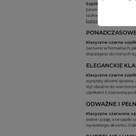
Szpilki klasyczne
to sym
pewności siebie i klasy ka
szukasz subtelnych beżowy
butów damskich
i znajdź 
PONADCZASOW
Klasyczne czarne szpilk
zarówno w formalnych, jak
dopasujesz do różnych sty
ELEGANCKIE
KLA
Klasyczne czarne szpi
wyrazisty akcent sprawia,
styl. Idealne do wieczor
szpilkami z czerwoną po
ODWAŻNE I PEŁ
Klasyczne czerwone szp
siebie i pasję, a te szpi
wyrazistego akcentu. Odk