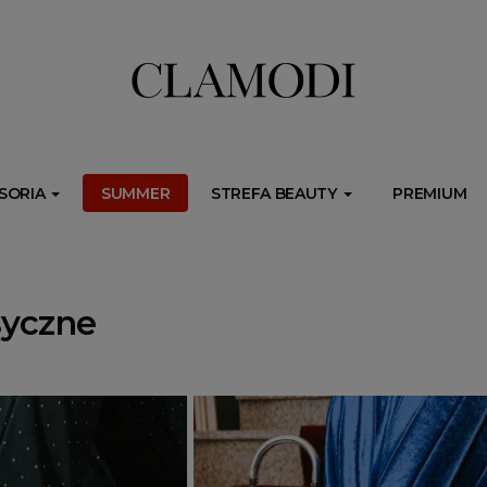
ib.onet.pl/s.csr/build/dlApi/minit.boot.min.js" async></script>
SORIA
SUMMER
STREFA BEAUTY
PREMIUM
syczne