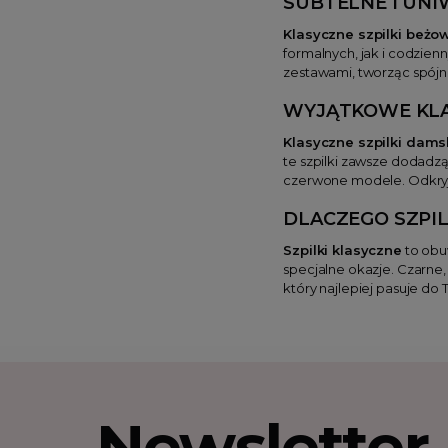
SUBTELNE I UN
Klasyczne szpilki beżo
formalnych, jak i codzien
zestawami, tworząc spójne
WYJĄTKOWE
KL
Klasyczne szpilki dams
te szpilki zawsze dodadzą
czerwone modele. Odkry
DLACZEGO
SZPI
Szpilki klasyczne
to obuw
specjalne okazje. Czarne,
który najlepiej pasuje do
Newsletter