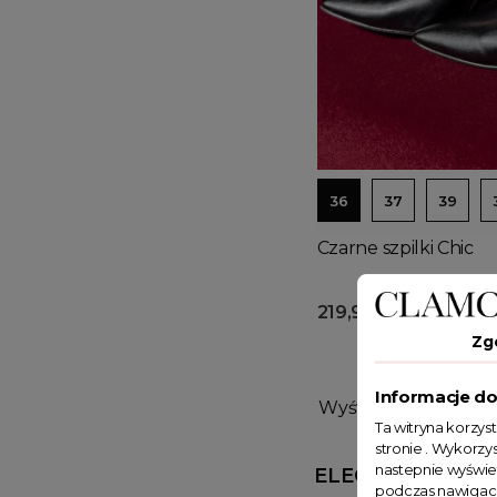
36
37
39
Czarne szpilki Chic
219,90 zł
Zg
Informacje do
Wyświetlono: 1-4 z 4 
Ta witryna korzys
stronie . Wykorzys
nastepnie wyświe
ELEGANCJA I P
podczas nawigacj