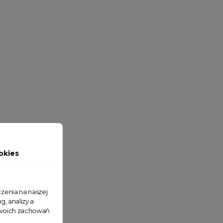
okies
zenia na naszej
g, analizy a
 Twoich zachowań