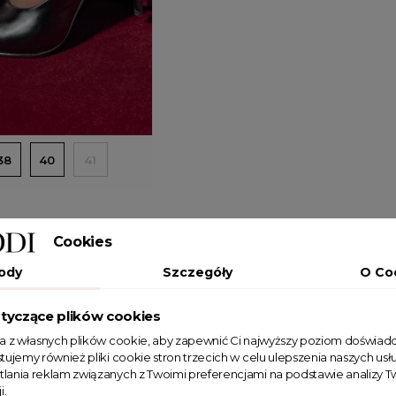
Dodaj do koszyka
38
40
41
Cookies
ody
Szczegóły
O Co
tyczące plików cookies
pozycji
ta z własnych plików cookie, aby zapewnić Ci najwyższy poziom doświadc
tujemy również pliki cookie stron trzecich w celu ulepszenia naszych usłu
tlania reklam związanych z Twoimi preferencjami na podstawie analizy
ONADCZASOWY STYL –
SZPILKI KLASYCZNE
i.