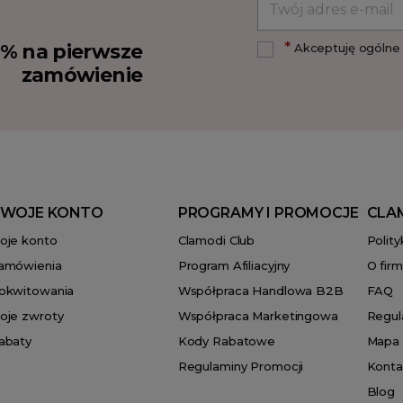
*
10% na pierwsze
Akceptuję ogólne 
zamówienie
WOJE KONTO
PROGRAMY I PROMOCJE
CLA
oje konto
Clamodi Club
Polit
amówienia
Program Afiliacyjny
O firm
okwitowania
Współpraca Handlowa B2B
FAQ
oje zwroty
Współpraca Marketingowa
Regul
abaty
Kody Rabatowe
Mapa 
Regulaminy Promocji
Konta
Blog