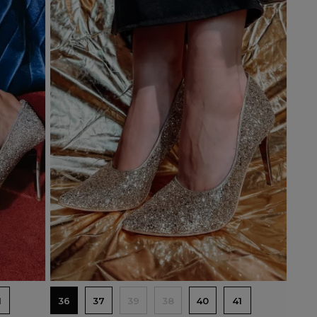
Dodaj do koszyka
1
36
37
39
38
40
41