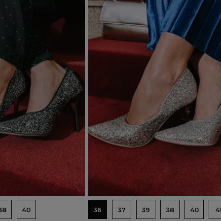
Dodaj do koszyka
38
40
36
37
39
38
40
4