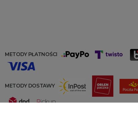
METODY PŁATNOŚCI
METODY DOSTAWY