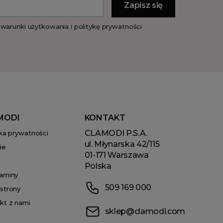
warunki użytkowania i politykę prywatności
MODI
KONTAKT
CLAMODI P.S.A.
yka prywatności
ul. Młynarska 42/115
ie
01-171 Warszawa
Polska
aminy
509 169 000
strony
kt z nami
sklep@clamodi.com