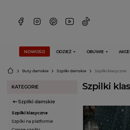
<script> dlApi = { cmd: [] }; </script> <script src="https://l
NOWOŚCI
ODZIEŻ
OBUWIE
AKCE
Buty damskie
Szpilki damskie
Szpilki klasyczne
Szpilki kla
KATEGORIE
Szpilki damskie
Szpilki klasyczne
Szpilki na platformie
Czarne szpilki