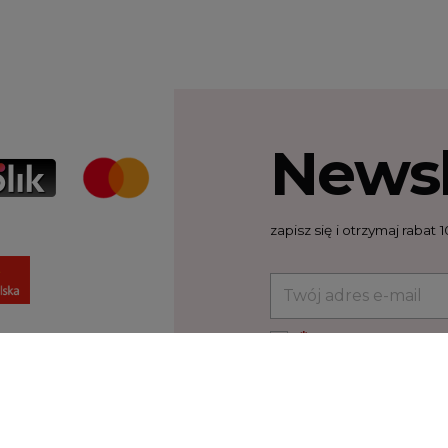
Newsl
zapisz się i otrzymaj raba
*
Akceptuję ogólne war