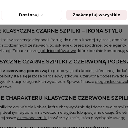
bol elegancji, kobiecości i stylu, który nigdy nie wychodzi z mody. 
żdej stylizacji. Od biura, po wieczorne wyjścia – klasyczne szpilki to o
ch szpilek, czy wyróżniających się czerwonych modeli, w naszej oferci
Dostosuj
Zaakceptuj wszystkie
swoje wymarzone klasyczne szpilki.
E
KLASYCZNE CZARNE SZPILKI
– IKONA STYLU
i
to kwintesencja elegancji. Pasują do niemal każdej stylizacji, dodając
 i codziennych zestawach, od sukienek, przez spódnice, po eleganckie
lizacji. Zobacz nasze
spódnice ołówkowe
, które idealnie komponują si
SYCZNE CZARNE SZPILKI Z CZERWONĄ PODE
lki z czerwoną podeszwą
to propozycja dla kobiet, które chcą dodać sw
 że buty stają się jeszcze bardziej wyjątkowe. Czerwona podeszwa dosk
owych kreacji i eleganckich wydarzeń. Sprawdź nasze
eleganckie koszu
deszwą.
NE CHARAKTERU
KLASYCZNE CZERWONE SZPIL
ilki
to obuwie dla kobiet, które chcą wyróżnić się i dodać swoim styl
lki są idealnym wyborem na wieczorne wyjścia lub specjalne okazje. Świe
ryj nasze
czerwone szpilki
i stwórz stylizację, która przyciągnie uwagę.