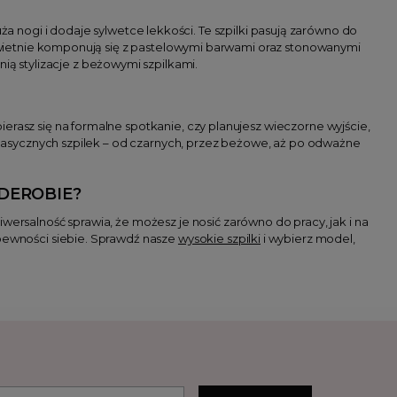
 nogi i dodaje sylwetce lekkości. Te szpilki pasują zarówno do
i świetnie komponują się z pastelowymi barwami oraz stonowanymi
nią stylizacje z beżowymi szpilkami.
ierasz się na formalne spotkanie, czy planujesz wieczorne wyjście,
r klasycznych szpilek – od czarnych, przez beżowe, aż po odważne
DEROBIE?
wersalność sprawia, że możesz je nosić zarówno do pracy, jak i na
 pewności siebie. Sprawdź nasze
wysokie szpilki
i wybierz model,