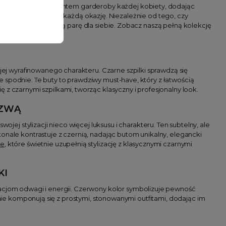
Są nieodzownym elementem garderoby każdej kobiety, dodając
buwie, które pasuje na każdą okazję. Niezależnie od tego, czy
e znajdziesz idealną parę dla siebie. Zobacz naszą pełną kolekcję
 jej wyrafinowanego charakteru. Czarne szpilki sprawdzą się
 spodnie. Te buty to prawdziwy must-have, który z łatwością
ę z czarnymi szpilkami, tworząc klasyczny i profesjonalny look.
SZWĄ
ojej stylizacji nieco więcej luksusu i charakteru. Ten subtelny, ale
onale kontrastuje z czernią, nadając butom unikalny, elegancki
le
, które świetnie uzupełnią stylizację z klasycznymi czarnymi
KI
izacjom odwagi i energii. Czerwony kolor symbolizuje pewność
tnie komponują się z prostymi, stonowanymi outfitami, dodając im