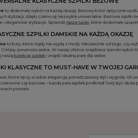
IWERSALNE
KLASYCZNE SZPILKI BEŻOWE
we
to doskonały wybór na każdą okazję. Beżowy kolor optycznie wydłuża
nych stylizacji, dzięki czemu są niezwykle uniwersalne. Beżowe szpilk
 i eleganckie stylizacje. Sprawdź
nasze tuniki
, które doskonale uzupeł
ASYCZNE SZPILKI DAMSKIE
NA KAŻDĄ OKAZJĘ
kie
to buty, które nigdy nie wyjdą z mody. Niezależnie od tego, czy wyb
 Ci klasy i pewności siebie. W naszej ofercie znajdziesz szeroki wybó
j naszą
kolekcję szpilek
i znajdź idealną parę dla siebie.
LKI KLASYCZNE
TO MUST-HAVE W TWOJEJ GAR
ie, które łączy w sobie elegancję, ponadczasowy styl i wygodę. Ich uni
 czerwone czy beżowe – każda para szpilek podkreśli Twój styl i doda
 Twoich potrzeb.