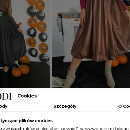
Cookies
Dodaj do koszyka
ody
Szczegóły
O Co
UNIWERSALNY
tyczące plików cookies
i z eko-skóry Shiloh
Spódnica bombka midi z eko-skóry
ta z własnych plików cookie, aby zapewnić Ci najwyższy poziom doświadc