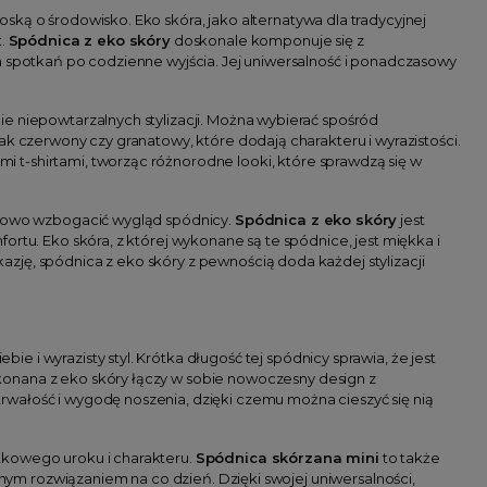
ską o środowisko. Eko skóra, jako alternatywa dla tradycyjnej
t.
Spódnica z eko skóry
doskonale komponuje się z
h spotkań po codzienne wyjścia. Jej uniwersalność i ponadczasowy
e niepowtarzalnych stylizacji. Można wybierać spośród
ak czerwony czy granatowy, które dodają charakteru i wyrazistości.
 t-shirtami, tworząc różnorodne looki, które sprawdzą się w
atkowo wzbogacić wygląd spódnicy.
Spódnica z eko skóry
jest
rtu. Eko skóra, z której wykonane są te spódnice, jest miękka i
zję, spódnica z eko skóry z pewnością doda każdej stylizacji
e i wyrazisty styl. Krótka długość tej spódnicy sprawia, że jest
onana z eko skóry łączy w sobie nowoczesny design z
wałość i wygodę noszenia, dzięki czemu można cieszyć się nią
tkowego uroku i charakteru.
Spódnica skórzana mini
to także
lnym rozwiązaniem na co dzień. Dzięki swojej uniwersalności,