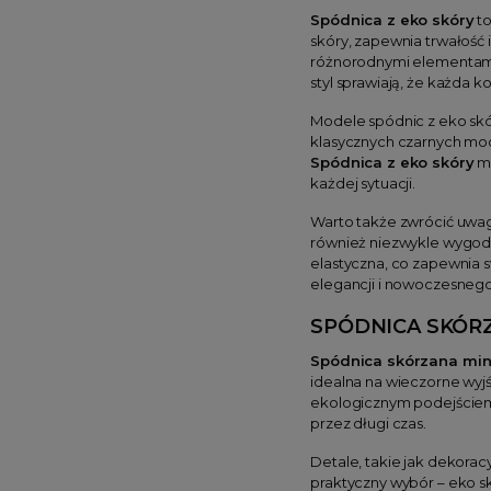
Spódnica z eko skóry
to
skóry, zapewnia trwałość 
różnorodnymi elementami g
styl sprawiają, że każda k
Modele spódnic z eko skór
klasycznych czarnych mode
Spódnica z eko skóry
mo
każdej sytuacji.
Warto także zwrócić uwag
również niezwykle wygodna
elastyczna, co zapewnia 
elegancji i nowoczesnego
SPÓDNICA SKÓR
Spódnica skórzana min
idealna na wieczorne wyjś
ekologicznym podejściem 
przez długi czas.
Detale, takie jak dekora
praktyczny wybór – eko sk