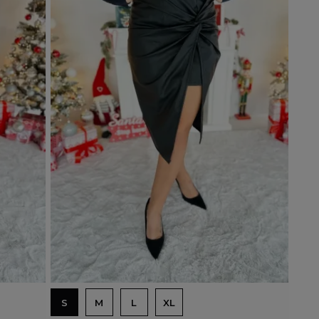
Dodaj do koszyka
S
M
L
XL