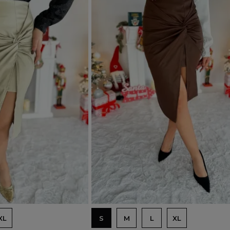
Dodaj do koszyka
XL
S
M
L
XL