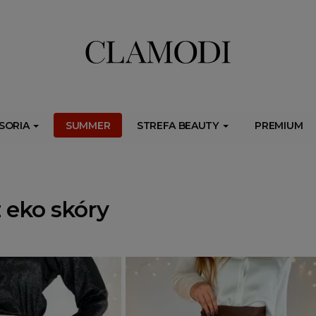
ib.onet.pl/s.csr/build/dlApi/minit.boot.min.js" async></script>
SORIA
SUMMER
STREFA BEAUTY
PREMIUM
 eko skóry