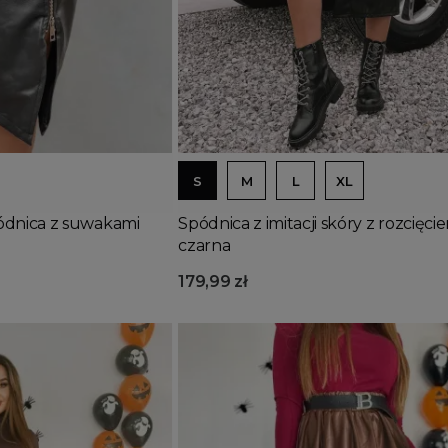
Dodaj do koszyka
S
M
L
XL
ódnica z suwakami
Spódnica z imitacji skóry z rozcięci
czarna
179,99 zł