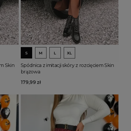
Dodaj do koszyka
S
M
L
XL
em Skin
Spódnica z imitacji skóry z rozcięciem Skin
brązowa
179,99 zł