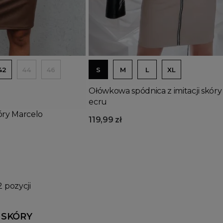
Dodaj do koszyka
42
44
46
S
M
L
XL
Ołówkowa spódnica z imitacji skóry
ecru
óry Marcelo
119,99 zł
2 pozycji
 SKÓRY