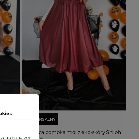
Dodaj do koszyka
okies
UNIWERSALNY
 Shiloh
Spódnica bombka midi z eko-skóry Shiloh
zenia na naszej