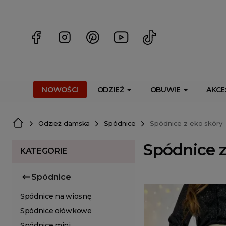
<script> dlApi = { cmd: [] }; </script> <script src="https://l
NOWOŚCI
ODZIEŻ
OBUWIE
AKCE
Odzież damska
Spódnice
Spódnice z eko skóry
Spódnice z
KATEGORIE
Spódnice
Spódnice na wiosnę
Spódnice ołówkowe
Spódnice mini