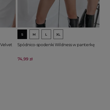
Dodaj do koszyka
S
M
L
XL
 Velvet
Spódnico-spodenki Wildness w panterkę
74,99 zł