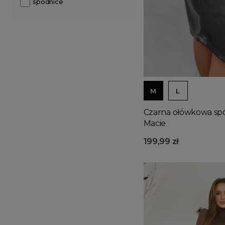
spódnice
M
L
Czarna ołówkowa sp
Macie
199,99 zł