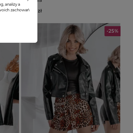
bordowa
g, analizy a
 Twoich zachowań
189,99 zł
-25%