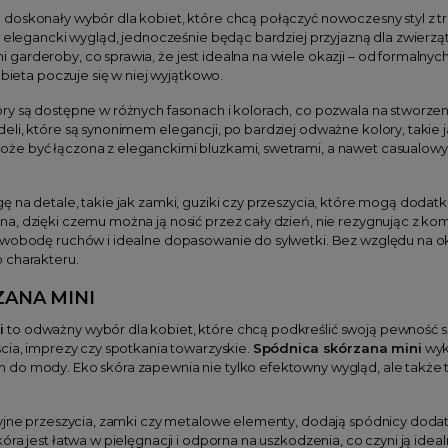
 doskonały wybór dla kobiet, które chcą połączyć nowoczesny styl z tro
i elegancki wygląd, jednocześnie będąc bardziej przyjazną dla zwierzą
arderoby, co sprawia, że jest idealna na wiele okazji – od formalnyc
obieta poczuje się w niej wyjątkowo.
y są dostępne w różnych fasonach i kolorach, co pozwala na stworzeni
li, które są synonimem elegancji, po bardziej odważne kolory, takie j
że być łączona z eleganckimi bluzkami, swetrami, a nawet casualowymi
ę na detale, takie jak zamki, guziki czy przeszycia, które mogą dod
, dzięki czemu można ją nosić przez cały dzień, nie rezygnując z komfo
swobodę ruchów i idealne dopasowanie do sylwetki. Bez względu na oka
 charakteru.
ZANA MINI
i
to odważny wybór dla kobiet, które chcą podkreślić swoją pewność siebi
cia, imprezy czy spotkania towarzyskie.
Spódnica skórzana mini
wyk
do mody. Eko skóra zapewnia nie tylko efektowny wygląd, ale także tr
cyjne przeszycia, zamki czy metalowe elementy, dodają spódnicy doda
óra jest łatwa w pielęgnacji i odporna na uszkodzenia, co czyni ją idea