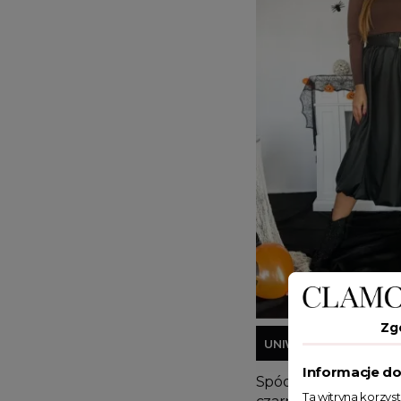
Zg
UNIWERSALNY
Informacje do
Spódnica bombka mid
Ta witryna korzys