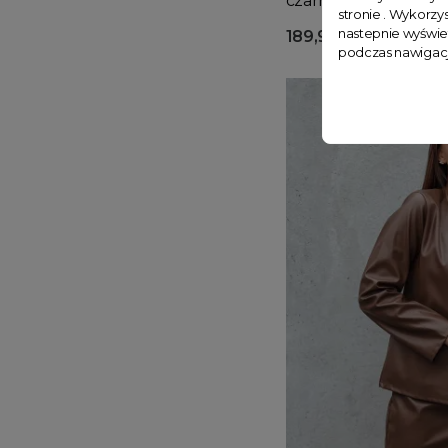
czarna
stronie . Wykorzys
nastepnie wyświe
189,99 zł
podczas nawigacj