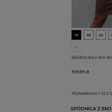
36
38
40
48
Spódniczka z eko-sk
109,99 zł
Wyświetlono: 1-12 z 1
SPÓDNICA Z EKO