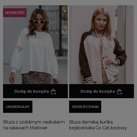
NOWOŚĆ
Dodaj do koszyka
Dodaj do koszyka
UNIWERSALNY
JEDEN ROZMIAR
Bluza z ozdobnym nadrukiem
Bluza damska, kurtka
na rękawach Marlowe
bejsbolówka Go Girl, beżowy