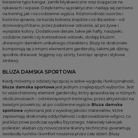
kieszenie typu kangur, zamki błyskawiczne oraz ściągacze na
rękawach i w pasie. Dzięki temu są praktyczne i nadają się zarówno
na trening, jak i na codzienne wyjścia. Różnorodność wzorów i
kolorów sprawia, że każda kobieta znajdzie coś dla siebie – od
stonowanych barw, przez pastelowe odcienie, aż po żywe i
wyraziste kolory. Dodatkowe detale, takie jak hafty, naszywki,
ozdobne zamki czy kontrastowe wstawki, dodają bluzom
dresowym damskim unikalnego charakteru. Bluzy te doskonale
komponują się z innymi elementami garderoby, takimi jak dżinsy,
spodnie dresowe, legginsy czy szorty, tworząc spójne i stylowe
zestawy.
BLUZA DAMSKA SPORTOWA
Kiedy mówimy o odzieży łączącej w sobie wygodę i funkcjonalność,
bluza damska sportowa
jest jednym z najlepszych wyborów. Jest
to wszechstronny element garderoby, który sprawdza się w różnych
okolicznościach – od intensywnych treningów, przez aktywności na
świeżym powietrzu, aż po codzienne wyjścia.
Bluza damska
sportowa
wykonana jest z wysokiej jakości materiałów, które
zapewniają doskonałą oddychalność i odprowadzanie wilgoci, co
jest kluczowe podczas wysiłku fizycznego. Materiały takie jak
poliester, elastan czy nowoczesne tkaniny techniczne gwarantują
swobodę ruchów i komfort noszenia przez cały dzień. Bluzy