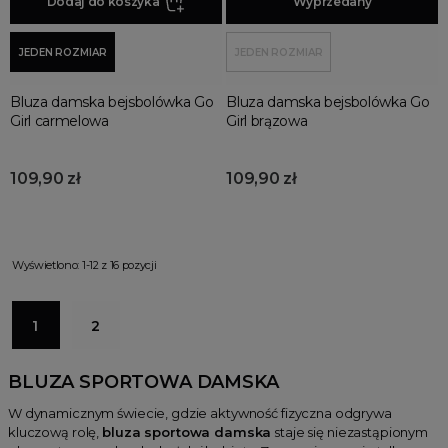
Dodaj do koszyka
Dodaj do koszyka
Wyprzedany
JEDEN ROZMIAR
JEDEN ROZMIAR
Bluza damska bejsbolówka Go
Bluza damska bejsbolówka Go
Girl carmelowa
Girl brązowa
109,90 zł
109,90 zł
Wyświetlono: 1-12 z 16 pozycji
1
2
BLUZA SPORTOWA DAMSKA
W dynamicznym świecie, gdzie aktywność fizyczna odgrywa
kluczową rolę,
bluza sportowa damska
staje się niezastąpionym