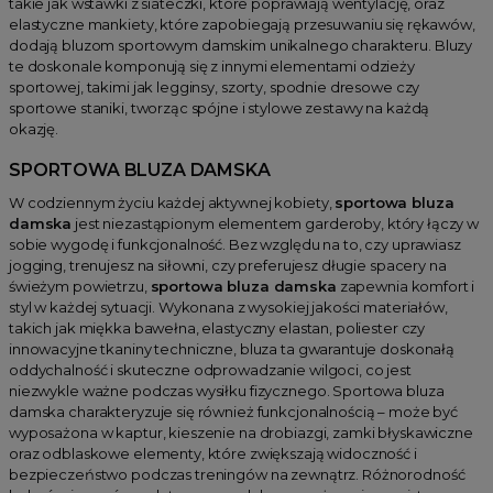
takie jak wstawki z siateczki, które poprawiają wentylację, oraz
elastyczne mankiety, które zapobiegają przesuwaniu się rękawów,
dodają bluzom sportowym damskim unikalnego charakteru. Bluzy
te doskonale komponują się z innymi elementami odzieży
sportowej, takimi jak legginsy, szorty, spodnie dresowe czy
sportowe staniki, tworząc spójne i stylowe zestawy na każdą
okazję.
SPORTOWA BLUZA DAMSKA
W codziennym życiu każdej aktywnej kobiety,
sportowa bluza
damska
jest niezastąpionym elementem garderoby, który łączy w
sobie wygodę i funkcjonalność. Bez względu na to, czy uprawiasz
jogging, trenujesz na siłowni, czy preferujesz długie spacery na
świeżym powietrzu,
sportowa bluza damska
zapewnia komfort i
styl w każdej sytuacji. Wykonana z wysokiej jakości materiałów,
takich jak miękka bawełna, elastyczny elastan, poliester czy
innowacyjne tkaniny techniczne, bluza ta gwarantuje doskonałą
oddychalność i skuteczne odprowadzanie wilgoci, co jest
niezwykle ważne podczas wysiłku fizycznego. Sportowa bluza
damska charakteryzuje się również funkcjonalnością – może być
wyposażona w kaptur, kieszenie na drobiazgi, zamki błyskawiczne
oraz odblaskowe elementy, które zwiększają widoczność i
bezpieczeństwo podczas treningów na zewnątrz. Różnorodność