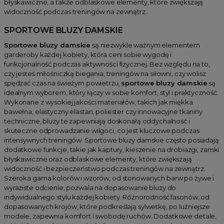
błyskawiczne, a także odblaskowe elementy, które zwiększają
widoczność podczas treningów na zewnątrz.
SPORTOWE BLUZY DAMSKIE
Sportowe bluzy damskie
są niezwykle ważnym elementem
garderoby każdej kobiety, która ceni sobie wygodę i
funkcjonalność podczas aktywności fizycznej. Bez względu na to,
czy jesteś miłośniczką biegania, treningów na siłowni, czy wolisz
spędzać czas na świeżym powietrzu,
sportowe bluzy damskie
są
idealnym wyborem, który łączy w sobie komfort, styl i praktyczność.
Wykonane z wysokiej jakości materiałów, takich jak miękka
bawełna, elastyczny elastan, poliester czy innowacyjne tkaniny
techniczne, bluzy te zapewniają doskonałą oddychalność i
skuteczne odprowadzanie wilgoci, co jest kluczowe podczas
intensywnych treningów. Sportowe bluzy damskie często posiadają
dodatkowe funkcje, takie jak kaptury, kieszenie na drobiazgi, zamki
błyskawiczne oraz odblaskowe elementy, które zwiększają
widoczność i bezpieczeństwo podczas treningów na zewnątrz.
Szeroka gama kolorów i wzorów, od stonowanych barw po żywe i
wyraziste odcienie, pozwala na dopasowanie bluzy do
indywidualnego stylu każdej kobiety. Różnorodność fasonów, od
dopasowanych krojów, które podkreślają sylwetkę, po luźniejsze
modele, zapewnia komfort i swobodę ruchów. Dodatkowe detale,