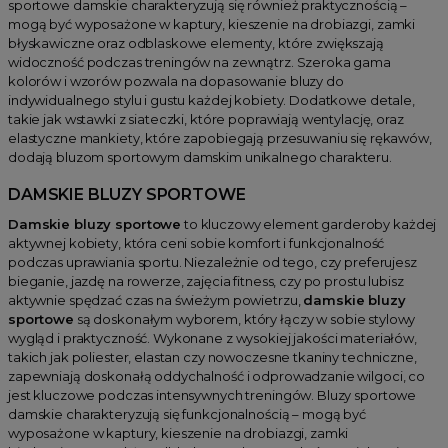
sportowe damskie charakteryzują się również praktycznością –
mogą być wyposażone w kaptury, kieszenie na drobiazgi, zamki
błyskawiczne oraz odblaskowe elementy, które zwiększają
widoczność podczas treningów na zewnątrz. Szeroka gama
kolorów i wzorów pozwala na dopasowanie bluzy do
indywidualnego stylu i gustu każdej kobiety. Dodatkowe detale,
takie jak wstawki z siateczki, które poprawiają wentylację, oraz
elastyczne mankiety, które zapobiegają przesuwaniu się rękawów,
dodają bluzom sportowym damskim unikalnego charakteru.
DAMSKIE BLUZY SPORTOWE
Damskie bluzy sportowe
to kluczowy element garderoby każdej
aktywnej kobiety, która ceni sobie komfort i funkcjonalność
podczas uprawiania sportu. Niezależnie od tego, czy preferujesz
bieganie, jazdę na rowerze, zajęcia fitness, czy po prostu lubisz
aktywnie spędzać czas na świeżym powietrzu,
damskie bluzy
sportowe
są doskonałym wyborem, który łączy w sobie stylowy
wygląd i praktyczność. Wykonane z wysokiej jakości materiałów,
takich jak poliester, elastan czy nowoczesne tkaniny techniczne,
zapewniają doskonałą oddychalność i odprowadzanie wilgoci, co
jest kluczowe podczas intensywnych treningów. Bluzy sportowe
damskie charakteryzują się funkcjonalnością – mogą być
wyposażone w kaptury, kieszenie na drobiazgi, zamki