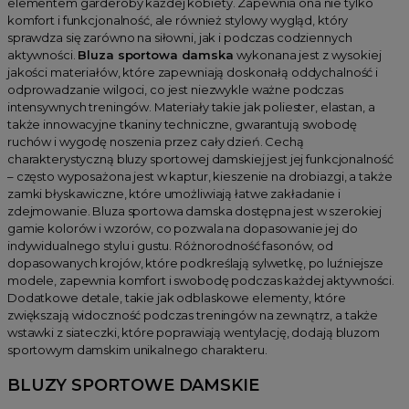
elementem garderoby każdej kobiety. Zapewnia ona nie tylko
komfort i funkcjonalność, ale również stylowy wygląd, który
sprawdza się zarówno na siłowni, jak i podczas codziennych
aktywności.
Bluza sportowa damska
wykonana jest z wysokiej
jakości materiałów, które zapewniają doskonałą oddychalność i
odprowadzanie wilgoci, co jest niezwykle ważne podczas
intensywnych treningów. Materiały takie jak poliester, elastan, a
także innowacyjne tkaniny techniczne, gwarantują swobodę
ruchów i wygodę noszenia przez cały dzień. Cechą
charakterystyczną bluzy sportowej damskiej jest jej funkcjonalność
– często wyposażona jest w kaptur, kieszenie na drobiazgi, a także
zamki błyskawiczne, które umożliwiają łatwe zakładanie i
zdejmowanie. Bluza sportowa damska dostępna jest w szerokiej
gamie kolorów i wzorów, co pozwala na dopasowanie jej do
indywidualnego stylu i gustu. Różnorodność fasonów, od
dopasowanych krojów, które podkreślają sylwetkę, po luźniejsze
modele, zapewnia komfort i swobodę podczas każdej aktywności.
Dodatkowe detale, takie jak odblaskowe elementy, które
zwiększają widoczność podczas treningów na zewnątrz, a także
wstawki z siateczki, które poprawiają wentylację, dodają bluzom
sportowym damskim unikalnego charakteru.
BLUZY SPORTOWE DAMSKIE