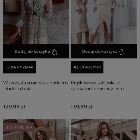
Czarne Sukienki
Czerwone Sukienki
Fioletowe Sukienki
Granatowe Sukienki
Kobaltowe Sukienki
Dodaj do koszyka
Dodaj do koszyka
Koralowe Sukienki
Kremowe Sukienki
JEDEN ROZMIAR
JEDEN ROZMIAR
Limonkowe Sukienki
Malinowe Sukienki
Wzorzysta sukienka z paskiem
Prążkowana sukienka z
Filadelfia biała
guzikami Femininity ecru
Miętowe Sukienki
Morskie i Turkusowe Sukienki
129,99 zł
139,99 zł
Musztardowe Sukienki
Niebieskie Sukienki
Pomarańczowe Sukienki
BESTSELLER
Pudrowe Sukienki