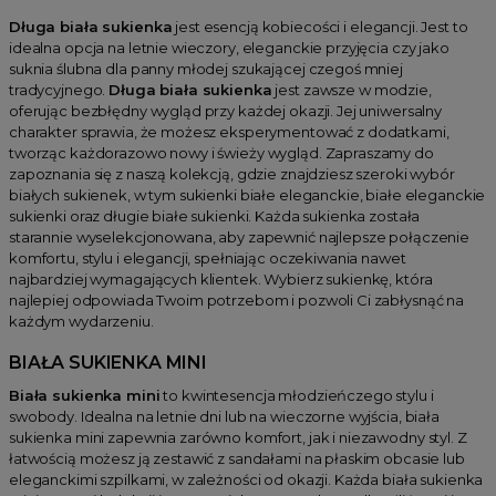
Długa biała sukienka
jest esencją kobiecości i elegancji. Jest to
idealna opcja na letnie wieczory, eleganckie przyjęcia czy jako
suknia ślubna dla panny młodej szukającej czegoś mniej
tradycyjnego.
Długa biała sukienka
jest zawsze w modzie,
oferując bezbłędny wygląd przy każdej okazji. Jej uniwersalny
charakter sprawia, że możesz eksperymentować z dodatkami,
tworząc każdorazowo nowy i świeży wygląd. Zapraszamy do
zapoznania się z naszą kolekcją, gdzie znajdziesz szeroki wybór
białych sukienek, w tym sukienki białe eleganckie, białe eleganckie
sukienki oraz długie białe sukienki. Każda sukienka została
starannie wyselekcjonowana, aby zapewnić najlepsze połączenie
komfortu, stylu i elegancji, spełniając oczekiwania nawet
najbardziej wymagających klientek. Wybierz sukienkę, która
najlepiej odpowiada Twoim potrzebom i pozwoli Ci zabłysnąć na
każdym wydarzeniu.
BIAŁA SUKIENKA MINI
Biała sukienka mini
to kwintesencja młodzieńczego stylu i
swobody. Idealna na letnie dni lub na wieczorne wyjścia, biała
sukienka mini zapewnia zarówno komfort, jak i niezawodny styl. Z
łatwością możesz ją zestawić z sandałami na płaskim obcasie lub
eleganckimi szpilkami, w zależności od okazji. Każda biała sukienka