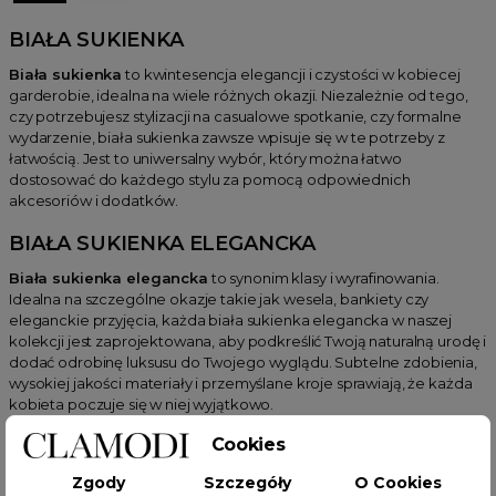
BIAŁA SUKIENKA
Biała sukienka
to kwintesencja elegancji i czystości w kobiecej
garderobie, idealna na wiele różnych okazji. Niezależnie od tego,
czy potrzebujesz stylizacji na casualowe spotkanie, czy formalne
wydarzenie, biała sukienka zawsze wpisuje się w te potrzeby z
łatwością. Jest to uniwersalny wybór, który można łatwo
dostosować do każdego stylu za pomocą odpowiednich
akcesoriów i dodatków.
BIAŁA SUKIENKA ELEGANCKA
Biała sukienka elegancka
to synonim klasy i wyrafinowania.
Idealna na szczególne okazje takie jak wesela, bankiety czy
eleganckie przyjęcia, każda biała sukienka elegancka w naszej
kolekcji jest zaprojektowana, aby podkreślić Twoją naturalną urodę i
dodać odrobinę luksusu do Twojego wyglądu. Subtelne zdobienia,
wysokiej jakości materiały i przemyślane kroje sprawiają, że każda
kobieta poczuje się w niej wyjątkowo.
Cookies
BIAŁA SUKIENKA MIDI
Biała sukienka midi
jest doskonałym wyborem dla kobiet, które
Zgody
Szczegóły
O Cookies