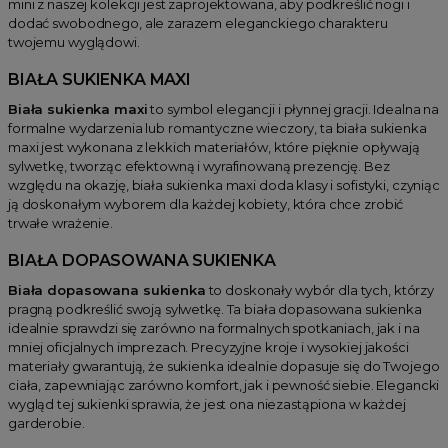
mini z naszej kolekcji jest zaprojektowana, aby podkreślić nogi i
dodać swobodnego, ale zarazem eleganckiego charakteru
twojemu wyglądowi.
BIAŁA SUKIENKA MAXI
Biała sukienka maxi
to symbol elegancji i płynnej gracji. Idealna na
formalne wydarzenia lub romantyczne wieczory, ta biała sukienka
maxi jest wykonana z lekkich materiałów, które pięknie opływają
sylwetkę, tworząc efektowną i wyrafinowaną prezencję. Bez
względu na okazję, biała sukienka maxi doda klasy i sofistyki, czyniąc
ją doskonałym wyborem dla każdej kobiety, która chce zrobić
trwałe wrażenie.
BIAŁA DOPASOWANA SUKIENKA
Biała dopasowana sukienka
to doskonały wybór dla tych, którzy
pragną podkreślić swoją sylwetkę. Ta biała dopasowana sukienka
idealnie sprawdzi się zarówno na formalnych spotkaniach, jak i na
mniej oficjalnych imprezach. Precyzyjne kroje i wysokiej jakości
materiały gwarantują, że sukienka idealnie dopasuje się do Twojego
ciała, zapewniając zarówno komfort, jak i pewność siebie. Elegancki
wygląd tej sukienki sprawia, że jest ona niezastąpiona w każdej
garderobie.