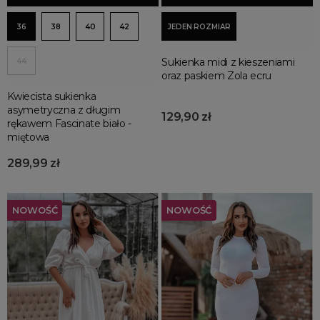
36
38
40
42
JEDEN ROZMIAR
Sukienka midi z kieszeniami
44
oraz paskiem Zola ecru
Kwiecista sukienka
asymetryczna z długim
129,90 zł
rękawem Fascinate biało -
miętowa
289,99 zł
NOWOŚĆ
NOWOŚĆ