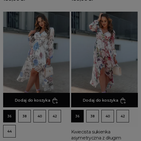
Dodaj do koszyka
Dodaj do koszyka
36
38
40
42
36
38
40
42
Kwiecista sukienka
44
asymetryczna z długim