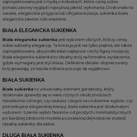
zaprojektowana jest z myślą o kobietach, które cenią sobie
ponadczasowy wygląd i najwyższą jakość wykonania. Doskonała na
wesela, eleganckie przyjęcia lub oficjalne kolacje, sukienka biała
elegancka zawsze robi wrażenie.
BIAŁA ELEGANCKA SUKIENKA
Biała elegancka sukienka
jest wyborem dla tych, którzy cenią
sobie subtelną elegancję. Ta kreacja jest nie tylko piękna, ale także
zaprojektowana, aby podkreślać najlepsze cechy figury noszącej.
Biała elegancka sukienka to idealny strój na formalne wydarzenia,
gdzie wymagany jest styl i klasa. Delikatne detale i dopracowany
krój sprawiają, że każda kobieta poczuje się wyjątkowo.
BIAŁA SUKIENKA
Biała sukienka
to uniwersalny element garderoby, który
doskonale sprawdzi się w wielu różnych okolicznościach.
Niezależnie od tego, czy szukasz czegoś na codzienne wyjście, czy
potrzebujesz eleganckiej kreacji, biała sukienka jest doskonałym
wyborem. Szeroki wybór fasonów od prostych i minimalistycznych
po bardziej zdobione modele pozwala każdej kobiecie znaleźć
idealną sukienkę dla siebie.
DŁUGA BIAŁA SUKIENKA