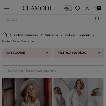
<script> dlApi = { cmd: [] }; </script> <script src="https://l
0
MENU
Odzież damska
Sukienki
Kolory Sukienek
Białe / Ecru Sukienki
KATEGORIE
FILTRUJ WEDŁUG
ROZMIAR
Sortuj wg: Najnowsze najpierw
Beżowe Sukienki
CENA
Białe / Ecru Sukienki
Błękitne Sukienki
ODZIEŻ
Bordowe Sukienki
Odzież damska
Brązowe Sukienki
sukienki
Brzoskwiniowe Sukienki