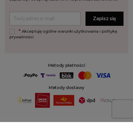
*
Akceptuję ogólne warunki użytkowania i politykę
prywatności
Metody płatności
Metody dostawy