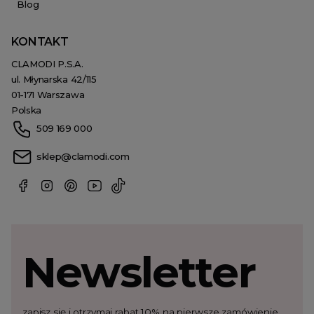
Blog
KONTAKT
CLAMODI P.S.A.
ul. Młynarska 42/115
01-171 Warszawa
Polska
509 169 000
sklep@clamodi.com
Newsletter
zapisz się i otrzymaj rabat 10% na pierwsze zamówienie