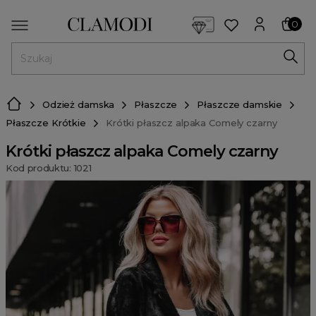
<script> dlApi = { cmd: [] }; </script> <script src="https://l
0
MENU
Odzież damska
Płaszcze
Płaszcze damskie
Płaszcze Krótkie
Krótki płaszcz alpaka Comely czarny
Krótki płaszcz alpaka Comely czarny
Kod produktu: 1021