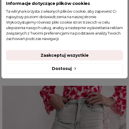
Informacje dotyczące plików cookies
sklep z odzieżą damską
alpaka krótka
fajne ciuszki
Ta witryna korzysta z własnych plików cookie, aby zapewnić Ci
włoskie płaszcze z alpaki
włoskie swetry z alpaki
najwyższy poziom doświadczenia na naszej stronie .
elegancki czarny płaszcz damski
Wykorzystujemy również pliki cookie stron trzecich w celu
płaszcze a alpaki z wyprzedaży
ulepszenia naszych usług, analizy a nastepnie wyświetlania reklam
związanych z Twoimi preferencjami na podstawie analizy Twoich
Płaszcz damski jesienny krótki
zachowań podczas nawigacji.
Zaakceptuj wszystkie
Dostosuj
MOGĄ CI SIĘ SPODOBAĆ