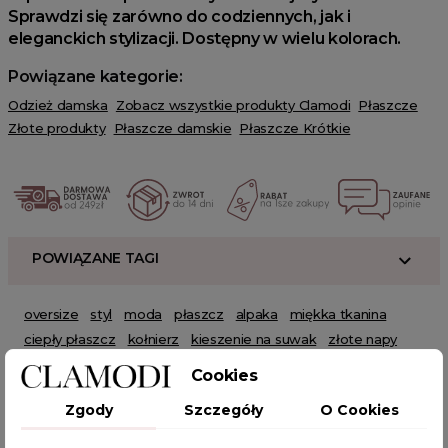
Sprawdzi się zarówno do codziennych, jak i
eleganckich stylizacji. Dostępny w wielu kolorach.
Powiązane kategorie:
Odzież damska
Zobacz wszystkie produkty Clamodi
Płaszcze
Złote produkty
Płaszcze damskie
Płaszcze Krótkie
POWIĄZANE TAGI
oversize
styl
moda
płaszcz
alpaka
miękka tkanina
ciepły płaszcz
kołnierz
kieszenie na suwak
złote napy
ozdobne napy
codzienne stylizacje
eleganckie stylizacje
Cookies
ciepła odzież
fashion
ciepła alpaka
sweter alpaka
Zgody
Szczegóły
O Cookies
płaszcz wiosenny
płaszcz oversize
płaszcz alpaka
płaszcz jesienny
alpaka kurtka
alpaka damska