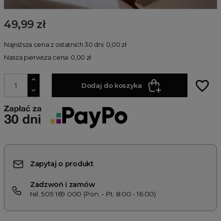
49,99 zł
Najniższa cena z ostatnich 30 dni: 0,00 zł
Nasza pierwsza cena: 0,00 zł
favorite_border
Dodaj do koszyka
Zapytaj o produkt
Zadzwoń i zamów
tel. 509 169 000 (Pon. - Pt. 8:00 - 16:00)