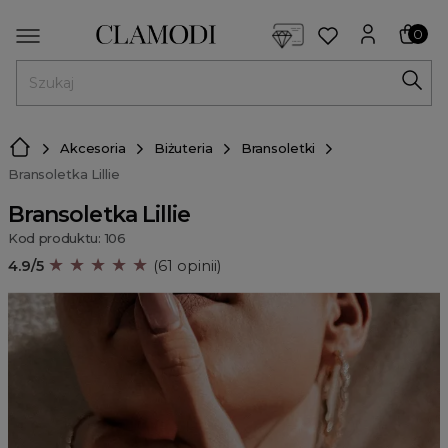
<script> dlApi = { cmd: [] }; </script> <script src="https://l
0
MENU
Akcesoria
Biżuteria
Bransoletki
Bransoletka Lillie
Bransoletka Lillie
Kod produktu: 106
★ ★ ★ ★ ★
4.9/5
(61 opinii)