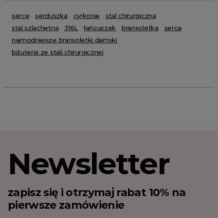
serce
serduszka
cyrkonie
stal chirurgiczna
stal szlachetna
316L
łańcuszek
bransoletka
serca
najmodniejsze bransoletki damski
biżuteria ze stali chirurgicznej
Newsletter
zapisz się i otrzymaj rabat 10% na
pierwsze zamówienie