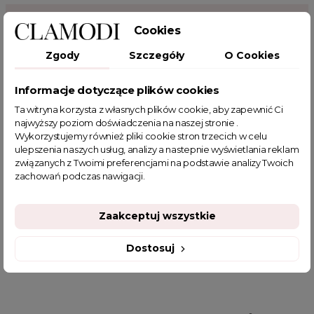
POWIĄZANE TAGI
Cookies
Zgody
Szczegóły
O Cookies
modne mokasyny
mokasyny z imitacji skóry
mokasyny z złotym zdobieniem
stylowe mokasyny
Informacje dotyczące plików cookies
mokasyny z platformą
mokasyny z żłobieniem
Ta witryna korzysta z własnych plików cookie, aby zapewnić Ci
mokasyny na eleganckie stylizacj
najwyższy poziom doświadczenia na naszej stronie .
mokasyny na codzienne stylizacje
Wykorzystujemy również pliki cookie stron trzecich w celu
ponadczasowe mokasyny
mokasyny
mokasyny damskie
ulepszenia naszych usług, analizy a nastepnie wyświetlania reklam
związanych z Twoimi preferencjami na podstawie analizy Twoich
wygodne buty wiosenne damskie
buty mokasyny damskie
zachowań podczas nawigacji.
buty jesienne damskie
buty wiosenne
modne buty damskie
mokasyny damskie na grubej pode
Zaakceptuj wszystkie
loafersy
niespotykane buty damskie
czarne mokasyny damskie
Dostosuj