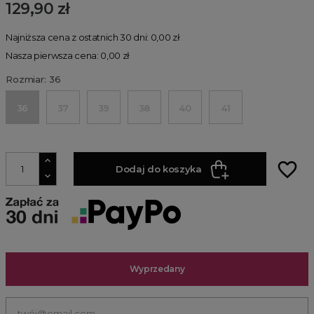
129,90 zł
Najniższa cena z ostatnich 30 dni: 0,00 zł
Nasza pierwsza cena: 0,00 zł
Rozmiar: 36
36
37
39
38
40
41
favorite_border
Dodaj do koszyka
Wyprzedany