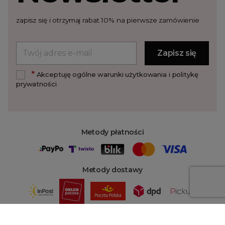
zapisz się i otrzymaj rabat 10% na pierwsze zamówienie
*
Akceptuję ogólne warunki użytkowania i politykę
prywatności
Metody płatności
Metody dostawy