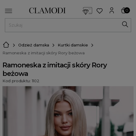
<script> dlApi = { cmd: [] }; </script> <script src="https://l
0
MENU
Odzież damska
Kurtki damskie
Ramoneska z imitacji skóry Rory beżowa
Ramoneska z imitacji skóry Rory
beżowa
Kod produktu: 1102