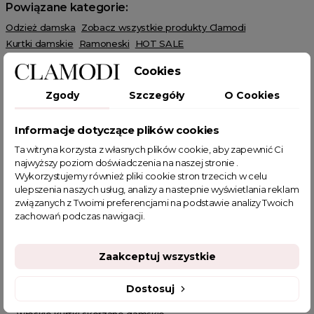
Powiązane kategorie:
Odzież damska
Zobacz wszystkie produkty Clamodi
Kurtki damskie
Ramoneski
HOT SALE
Cookies
Zgody
Szczegóły
O Cookies
Informacje dotyczące plików cookies
POWIĄZANE TAGI
Ta witryna korzysta z własnych plików cookie, aby zapewnić Ci
najwyższy poziom doświadczenia na naszej stronie .
eko skóra
modna
nowość
ramoneska
Wykorzystujemy również pliki cookie stron trzecich w celu
ulepszenia naszych usług, analizy a nastepnie wyświetlania reklam
krótka ramoneska z eko skóry
beżowa ramoneska
związanych z Twoimi preferencjami na podstawie analizy Twoich
kurtka eko skóra
kurtki jesienne
ramoneska na jesień
zachowań podczas nawigacji.
kurteczki ramoneski
kurtki ramoneski
kurtka ramoneska damska
ramoneska damska
Zaakceptuj wszystkie
ramoneska damska na wiosnę
kurtka damska jesień
kurtka damska wiosna
kurteczka skórzana damska
Dostosuj
kurtki do sukienki
kurtki jesień
kurtki na wiosnę