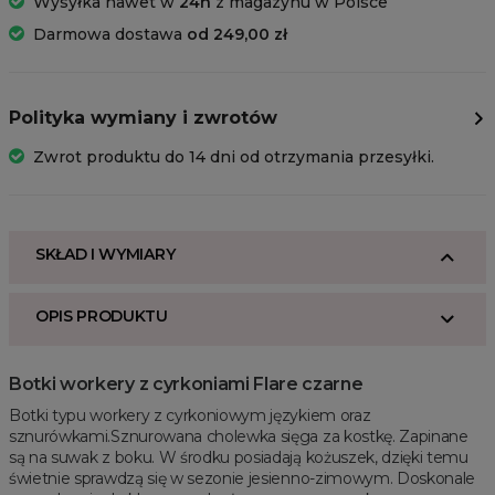
Wysyłka nawet w
24h
z magazynu w Polsce
Darmowa dostawa
od 249,00 zł
Polityka wymiany i zwrotów
Zwrot produktu do 14 dni od otrzymania przesyłki.
SKŁAD I WYMIARY
OPIS PRODUKTU
Botki workery z cyrkoniami Flare czarne
Botki typu workery z cyrkoniowym językiem oraz
sznurówkami.Sznurowana cholewka sięga za kostkę. Zapinane
są na suwak z boku. W środku posiadają kożuszek, dzięki temu
świetnie sprawdzą się w sezonie jesienno-zimowym. Doskonale