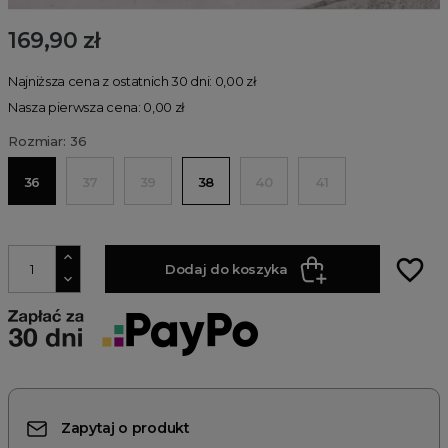
169,90 zł
Najniższa cena z ostatnich 30 dni: 0,00 zł
Nasza pierwsza cena: 0,00 zł
Rozmiar: 36
36
37
39
38
40
41
favorite_border
Dodaj do koszyka
Zapytaj o produkt