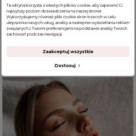
Ta witryna korzysta z własnych plików cookie, aby zapewnić Ci
buty na jesień damskie
Botki do sukienki
najwyższy poziom doświadczenia na naszej stronie .
ocieplane botki damskie
trapery damskie zimowe
Wykorzystujemy również pliki cookie stron trzecich w celu
Płaskie botki do sukienki
ulepszenia naszych usług, analizy a nastepnie wyświetlania reklam
związanych z Twoimi preferencjami na podstawie analizy Twoich
zachowań podczas nawigacji.
Zaakceptuj wszystkie
MOGĄ CI SIĘ SPODOBAĆ
Dostosuj