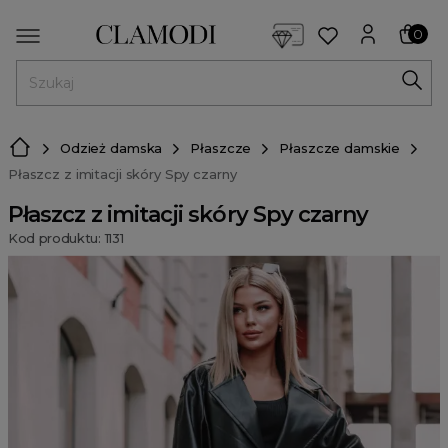
<script> dlApi = { cmd: [] }; </script> <script src="https://l
0
MENU
Odzież damska
Płaszcze
Płaszcze damskie
Płaszcz z imitacji skóry Spy czarny
Płaszcz z imitacji skóry Spy czarny
Kod produktu: 1131