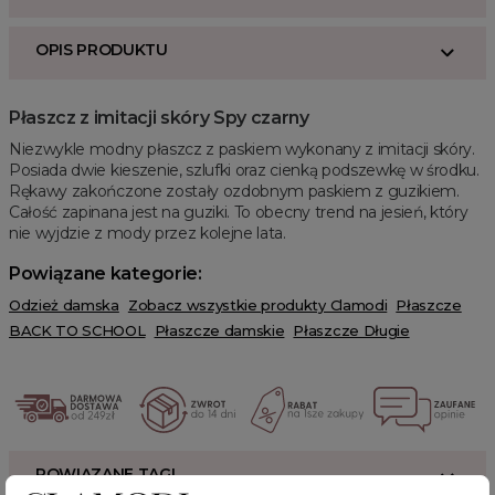
OPIS PRODUKTU
Płaszcz z imitacji skóry Spy czarny
Niezwykle modny płaszcz z paskiem wykonany z imitacji skóry.
Posiada dwie kieszenie, szlufki oraz cienką podszewkę w środku.
Rękawy zakończone zostały ozdobnym paskiem z guzikiem.
Całość zapinana jest na guziki. To obecny trend na jesień, który
nie wyjdzie z mody przez kolejne lata.
Powiązane kategorie:
Odzież damska
Zobacz wszystkie produkty Clamodi
Płaszcze
BACK TO SCHOOL
Płaszcze damskie
Płaszcze Długie
POWIĄZANE TAGI