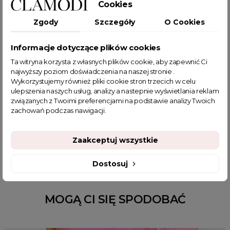
Cookies
wiosenny płaszcz
płaszcz damski zapinany na guzik
Zgody
Szczegóły
O Cookies
elegancki płaszcz
modny płaszcz damski
damski płaszcz na jesień
modny płaszczyk damski
Informacje dotyczące plików cookies
wiązany płaszcz
skórzany płaszcz
płaszcz z eko-skóry
Ta witryna korzysta z własnych plików cookie, aby zapewnić Ci
długi płaszcz
płaszcz damski
modny płaszcz
najwyższy poziom doświadczenia na naszej stronie .
Wykorzystujemy również pliki cookie stron trzecich w celu
płaszcz jesienny
płaszcz zimowy damski
ulepszenia naszych usług, analizy a nastepnie wyświetlania reklam
sklep z odzieżą damską
fajne ciuszki
związanych z Twoimi preferencjami na podstawie analizy Twoich
modne płaszcze damskie
płaszcze skórzane damskie
zachowań podczas nawigacji.
płaszcze skórzane damskie włoski
elegancki czarny płaszcz damski
Zaakceptuj wszystkie
Dostosuj
MOGĄ CI SIĘ SPODOBAĆ