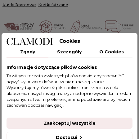
Kurtki Jeansowe
Kurtki futrzane
Cookies
POWIĄZANE TAGI
Zgody
Szczegóły
O Cookies
kurtka jeansowa
katana jeansowa
krótka kurtka
Informacje dotyczące plików cookies
klasyczna kurtka jeansowa
kurtka jeansowa z futerkiem
Ta witryna korzysta z własnych plików cookie, aby zapewnić Ci
kurtka jeansowa ocieplana
kurtka ocieplana
najwyższy poziom doświadczenia na naszej stronie .
kurtka jeansowa na zimę
Wykorzystujemy również pliki cookie stron trzecich w celu
kurtka jeansowa z odpinaną podsz
ulepszenia naszych usług, analizy a nastepnie wyświetlania reklam
związanych z Twoimi preferencjami na podstawie analizy Twoich
kurtka jeansowa damska
kurtka zimowa damska
zachowań podczas nawigacji.
kurteczki z futerkiem
kurtka na zimę damska
sklep z odzieżą damską
ciepła kurtka zimowa damska
Zaakceptuj wszystkie
fajne ciuszki
kurteczki damskie
kurteczki damskie zimowe
kurteczki zimowe
Dostosuj