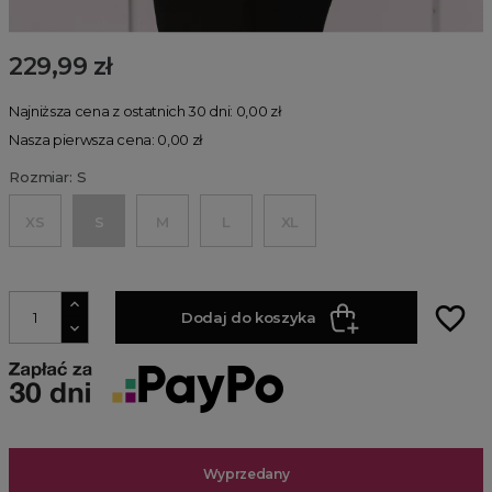
229,99 zł
Najniższa cena z ostatnich 30 dni: 0,00 zł
Nasza pierwsza cena: 0,00 zł
Rozmiar: S
XS
S
M
L
XL
favorite_border
Dodaj do koszyka
Wyprzedany