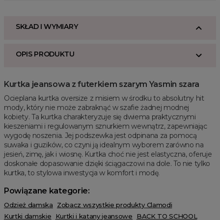
SKŁAD I WYMIARY
OPIS PRODUKTU
Kurtka jeansowa z futerkiem szarym Yasmin szara
Ocieplana kurtka oversize z misiem w środku to absolutny hit
mody, który nie może zabraknąć w szafie żadnej modnej
kobiety. Ta kurtka charakteryzuje się dwiema praktycznymi
kieszeniami i regulowanym sznurkiem wewnątrz, zapewniając
wygodę noszenia. Jej podszewka jest odpinana za pomocą
suwaka i guzików, co czyni ją idealnym wyborem zarówno na
jesień, zimę, jak i wiosnę. Kurtka choć nie jest elastyczna, oferuje
doskonałe dopasowanie dzięki ściągaczowi na dole. To nie tylko
kurtka, to stylowa inwestycja w komfort i modę.
Powiązane kategorie:
Odzież damska
Zobacz wszystkie produkty Clamodi
Kurtki damskie
Kurtki i katany jeansowe
BACK TO SCHOOL