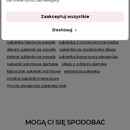
sukienka na andrzejki
sukienki studniówkowe
suknia balowa
niepowtarzalna sukienka na wesel
Zaakceptuj wszystkie
sklep z sukienkami
sukienki balowe
sukienka karnawał
sukienki karnawałowe
tanie sukienki na wesele
Dostosuj
tania sukienka na wesele
sukienka na urodziny
sukienka fuksja na wesele
sukienka z rozcięciem na nodze
allegro sukienki na wesele
sukienka na studniówkę długa
piękne sukienki na wesela
sukienka kopertowa elegancka
sukienki wizytowe damskie
sklep z odzieżą damską
klasyczne sukienki wizytowe
elegancja sukienka
modne sukienki imprezowe
Prosta elegancka sukienka midi
MOGĄ CI SIĘ SPODOBAĆ