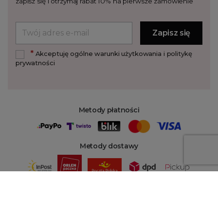
zapisz się i otrzymaj rabat 10% na pierwsze zamówienie
*
Akceptuję ogólne warunki użytkowania i politykę
prywatności
Metody płatności
Metody dostawy