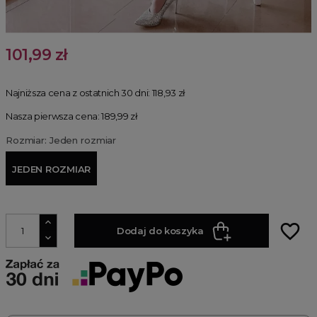
101,99 zł
Najniższa cena z ostatnich 30 dni:
118,93 zł
Nasza pierwsza cena: 189,99 zł
Rozmiar: Jeden rozmiar
JEDEN ROZMIAR
favorite_border
Dodaj do koszyka