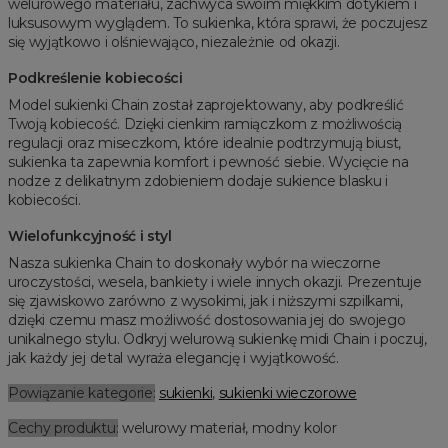
welurowego materiału, zachwyca swoim miękkim dotykiem i
luksusowym wyglądem. To sukienka, która sprawi, że poczujesz
się wyjątkowo i olśniewająco, niezależnie od okazji.
Podkreślenie kobiecości
Model sukienki Chain został zaprojektowany, aby podkreślić
Twoją kobiecość. Dzięki cienkim ramiączkom z możliwością
regulacji oraz miseczkom, które idealnie podtrzymują biust,
sukienka ta zapewnia komfort i pewność siebie. Wycięcie na
nodze z delikatnym zdobieniem dodaje sukience blasku i
kobiecości.
Wielofunkcyjność i styl
Nasza sukienka Chain to doskonały wybór na wieczorne
uroczystości, wesela, bankiety i wiele innych okazji. Prezentuje
się zjawiskowo zarówno z wysokimi, jak i niższymi szpilkami,
dzięki czemu masz możliwość dostosowania jej do swojego
unikalnego stylu. Odkryj welurową sukienkę midi Chain i poczuj,
jak każdy jej detal wyraża elegancję i wyjątkowość.
Powiązanie kategorie:
sukienki
,
sukienki wieczorowe
Cechy produktu:
welurowy materiał, modny kolor