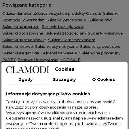
Powiązane kategorie:
Odzież damska
Zobacz wszystkie produkty Clamodi
Sukienki
Promocja
Wyprzedaż
Sukienki wieczorowe
Sukienki midi
Sukienki na imprezę
Sukienki bez rękawów
Sukienki dopasowane
Sukienki z rozcięciem
Sukienki welurowe
Sukienki na studniówkę
Sukienki z marszczeniem
Sukienki różowe
Sukienki asymetryczne
Sukienki sylwestrowe
Sukienki eleganckie
Sukienki na wesele
Sukienki na poprawiny
PARTY
Zimowe Uroczystości
HOT SALE
Cookies
Zgody
Szczegóły
O Cookies
Informacje dotyczące plików cookies
POWIĄZANE TAGI
Ta witryna korzysta z własnych plików cookie, aby zapewnić Ci
najwyższy poziom doświadczenia na naszej stronie .
Wykorzystujemy również pliki cookie stron trzecich w celu
suknienka wieczorowa
sukienka z cyrkoniami
ulepszenia naszych usług, analizy a nastepnie wyświetlania reklam
sukienka midi
sukienka na wesele
sukienka z zakładkami
związanych z Twoimi preferencjami na podstawie analizy Twoich
sukienki na ramiączkach
eleganckie sukienki na wesele
zachowań podczas nawigacji.