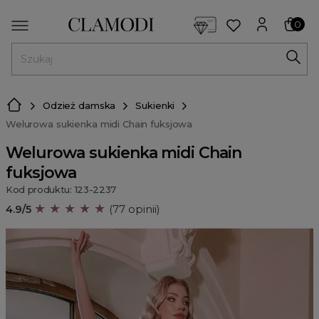
<script> dlApi = { cmd: [] }; </script> <script src="https://l
0
MENU
Odzież damska
Sukienki
Welurowa sukienka midi Chain fuksjowa
Welurowa sukienka midi Chain
fuksjowa
Kod produktu: 123-2237
★ ★ ★ ★ ★
4.9/5
(77 opinii)