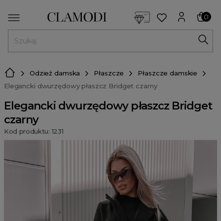
<script> dlApi = { cmd: [] }; </script> <script src="https://l
0
MENU
Odzież damska
Płaszcze
Płaszcze damskie
Elegancki dwurzędowy płaszcz Bridget czarny
Elegancki dwurzędowy płaszcz Bridget
czarny
Kod produktu: 1231