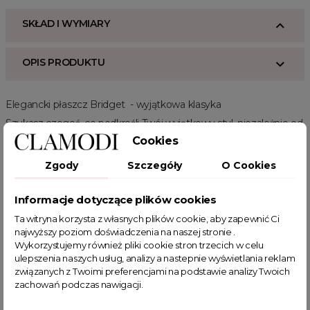
SKŁAD I WYMIARY
OPIS PRODUKTU
Elegancki płaszcz Bridget - wyjątkowa klasyka
Szukasz czegoś, co podkreśli Twój wyjątkowy styl, niezależnie od
okazji? Nasz elegancki dwurzędowy płaszcz Bridget w kolorze
Cookies
czarnym jest idealnym wyborem. To niezwykle wszechstronny
płaszcz, który z pewnością stanie się nieodłącznym elementem
Zgody
Szczegóły
O Cookies
Twojej garderoby.
Informacje dotyczące plików cookies
Detale, które dodają uroku
Ta witryna korzysta z własnych plików cookie, aby zapewnić Ci
Nasz płaszcz Bridget czarny wyróżnia się szczególnymi
najwyższy poziom doświadczenia na naszej stronie .
detalami. Srebrne guziki przy rękawach nadają mu delikatny,
Wykorzystujemy również pliki cookie stron trzecich w celu
stylowy akcent, podkreślając Twój wyjątkowy gust. Dodatkowo,
ulepszenia naszych usług, analizy a nastepnie wyświetlania reklam
płaszcz posiada imitację kieszeni, co nadaje mu nieco
związanych z Twoimi preferencjami na podstawie analizy Twoich
swobodnego charakteru, zachowując jednocześnie elegancję.
zachowań podczas nawigacji.
Wyjątkowo kobiecy wygląd