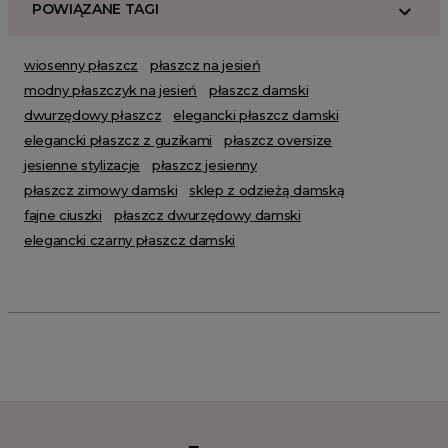
POWIĄZANE TAGI
wiosenny płaszcz
płaszcz na jesień
modny płaszczyk na jesień
płaszcz damski
dwurzędowy płaszcz
elegancki płaszcz damski
elegancki płaszcz z guzikami
płaszcz oversize
jesienne stylizacje
płaszcz jesienny
płaszcz zimowy damski
sklep z odzieżą damską
fajne ciuszki
płaszcz dwurzędowy damski
elegancki czarny płaszcz damski