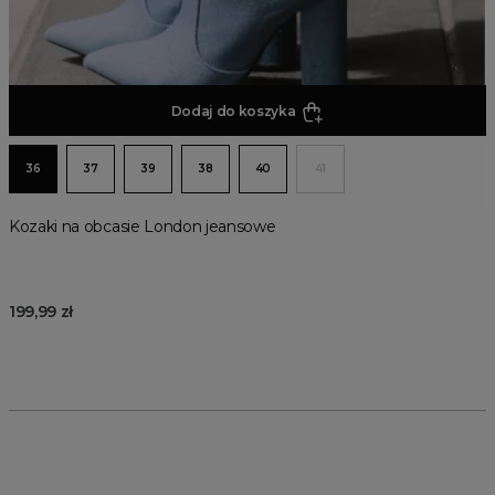
Dodaj do koszyka
36
37
39
38
40
41
Kozaki na obcasie London jeansowe
199,99 zł