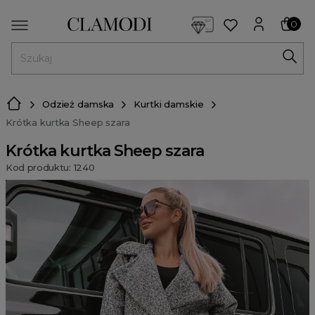
<script> dlApi = { cmd: [] }; </script> <script src="https://l
0
MENU
Odzież damska
Kurtki damskie
Krótka kurtka Sheep szara
Krótka kurtka Sheep szara
Kod produktu: 1240