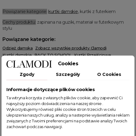
Powiązanie kategorie:
kurtki damskie
, kurtki z futerkiem
Cechy produktu:
zapinana na guziki, materiał w futerkowym
stylu
Powiązane kategorie:
Odzież damska
Zobacz wszystkie produkty Clamodi
Kurtki damskie
BACK TO SCHOOL
Kurtki Przejściowe
Ramoneski
Cookies
Zgody
Szczegóły
O Cookies
Informacje dotyczące plików cookies
Ta witryna korzysta z własnych plików cookie, aby zapewnić Ci
POWIĄZANE TAGI
najwyższy poziom doświadczenia na naszej stronie .
Wykorzystujemy również pliki cookie stron trzecich w celu
ulepszenia naszych usług, analizy a nastepnie wyświetlania reklam
kurtki jesienne
krótka kurtka
klasyczna kurtka
związanych z Twoimi preferencjami na podstawie analizy Twoich
kurtka na jesień
kożuch
kożuch damski
stylowe futerko
zachowań podczas nawigacji.
kurtka z kieszeniami
kurtka baranek