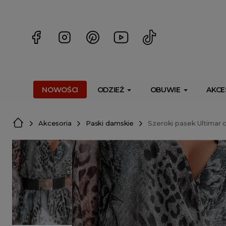
<script> dlApi = { cmd: [] }; </script> <script src="https://l
NOWOŚCI
ODZIEŻ
OBUWIE
AKCE
Akcesoria
Paski damskie
Szeroki pasek Ultimar 