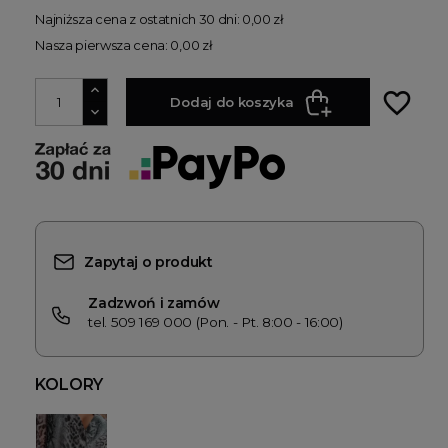
Najniższa cena z ostatnich 30 dni: 0,00 zł
Nasza pierwsza cena: 0,00 zł
favorite_border
Dodaj do koszyka
Zapytaj o produkt
Zadzwoń i zamów
tel. 509 169 000 (Pon. - Pt. 8:00 - 16:00)
KOLORY