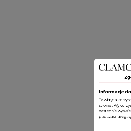
Zg
Informacje do
Ta witryna korzys
stronie . Wykorzys
nastepnie wyświe
podczas nawigacj