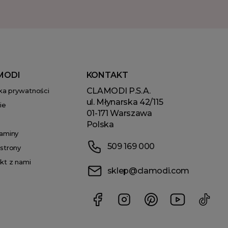
MODI
KONTAKT
CLAMODI P.S.A.
yka prywatności
ul. Młynarska 42/115
ie
01-171 Warszawa
Polska
aminy
509 169 000
strony
kt z nami
sklep@clamodi.com