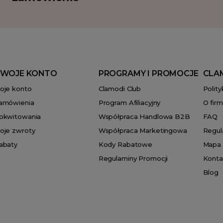
WOJE KONTO
PROGRAMY I PROMOCJE
CLA
oje konto
Clamodi Club
Polit
amówienia
Program Afiliacyjny
O firm
okwitowania
Współpraca Handlowa B2B
FAQ
oje zwroty
Współpraca Marketingowa
Regul
abaty
Kody Rabatowe
Mapa 
Regulaminy Promocji
Konta
Blog