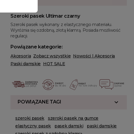
Szeroki pasek Ultimar czarny
Szeroki pasek wykonany z elastycznego materiału.
Wyróżnia się ozdobną, złotą klamrą. Posiada możliwość
regulacji.
Powiązane kategorie:
Akcesoria
Zobacz wszystkie
Nowości | Akcesoria
Paski damskie
HOT SALE
POWIĄZANE TAGI
szeroki pasek
szeroki pasek na gumce
elastyczny pasek
pasek damski
paski damskie
szeroki pasek z ozdobną klamrą