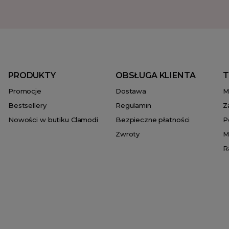
PRODUKTY
OBSŁUGA KLIENTA
T
Promocje
Dostawa
M
Bestsellery
Regulamin
Z
Nowości w butiku Clamodi
Bezpieczne płatności
P
Zwroty
M
R