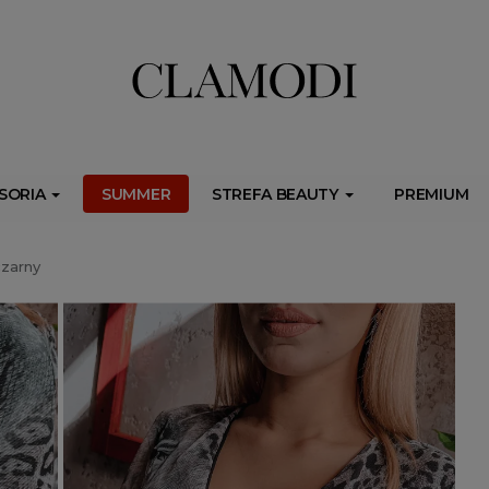
ib.onet.pl/s.csr/build/dlApi/minit.boot.min.js" async></script>
SORIA
SUMMER
STREFA BEAUTY
PREMIUM
czarny