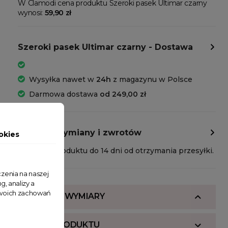
W Clamodi cena produktu Szeroki pasek Ultimar czarny
wynosi:
59,90 zł
Szeroki pasek Ultimar czarny - Dostawa
Wysyłka nawet w
24h
z magazynu w Polsce
Darmowa dostawa
od 249,00 zł
Polityka wymiany i zwrotów
okies
Zwrot produktu do 14 dni od otrzymania przesyłki.
zenia na naszej
g, analizy a
 Twoich zachowań
SKŁAD I WYMIARY
OPIS PRODUKTU