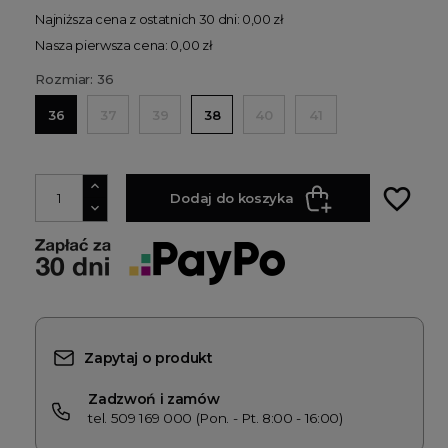
Najniższa cena z ostatnich 30 dni: 0,00 zł
Nasza pierwsza cena: 0,00 zł
Rozmiar: 36
36
37
39
38
40
41
favorite_border
Dodaj do koszyka
Zapytaj o produkt
Zadzwoń i zamów
tel. 509 169 000 (Pon. - Pt. 8:00 - 16:00)