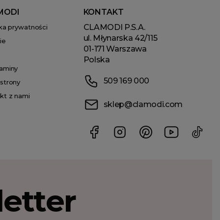
MODI
KONTAKT
CLAMODI P.S.A.
yka prywatności
ul. Młynarska 42/115
ie
01-171 Warszawa
Polska
aminy
509 169 000
strony
kt z nami
sklep@clamodi.com
etter