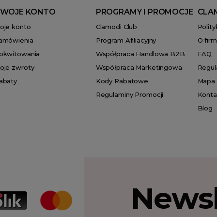
WOJE KONTO
PROGRAMY I PROMOCJE
CLA
oje konto
Clamodi Club
Polit
amówienia
Program Afiliacyjny
O firm
okwitowania
Współpraca Handlowa B2B
FAQ
oje zwroty
Współpraca Marketingowa
Regul
abaty
Kody Rabatowe
Mapa 
Regulaminy Promocji
Konta
Blog
Newsl