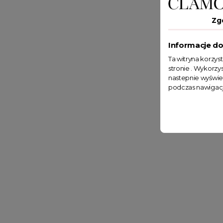
Zg
Informacje do
Ta witryna korzys
stronie . Wykorzys
nastepnie wyświe
podczas nawigacj