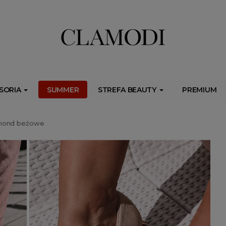
ib.onet.pl/s.csr/build/dlApi/minit.boot.min.js" async></script>
SORIA
SUMMER
STREFA BEAUTY
PREMIUM
mond beżowe