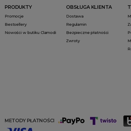
PRODUKTY
OBSŁUGA KLIENTA
T
Promocje
Dostawa
M
Bestsellery
Regulamin
Z
Nowości w butiku Clamodi
Bezpieczne płatności
P
Zwroty
M
R
METODY PŁATNOŚCI