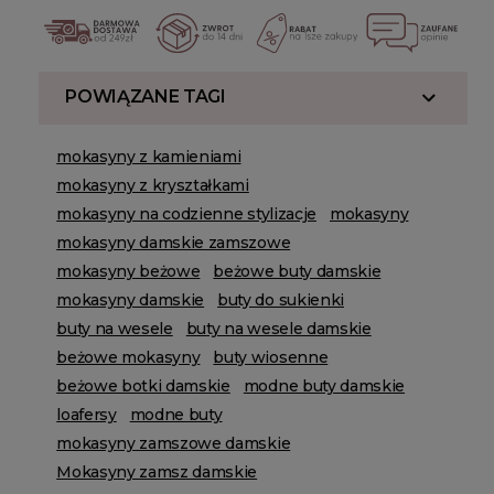
POWIĄZANE TAGI
mokasyny z kamieniami
mokasyny z kryształkami
mokasyny na codzienne stylizacje
mokasyny
mokasyny damskie zamszowe
mokasyny beżowe
beżowe buty damskie
mokasyny damskie
buty do sukienki
buty na wesele
buty na wesele damskie
beżowe mokasyny
buty wiosenne
beżowe botki damskie
modne buty damskie
loafersy
modne buty
mokasyny zamszowe damskie
Mokasyny zamsz damskie