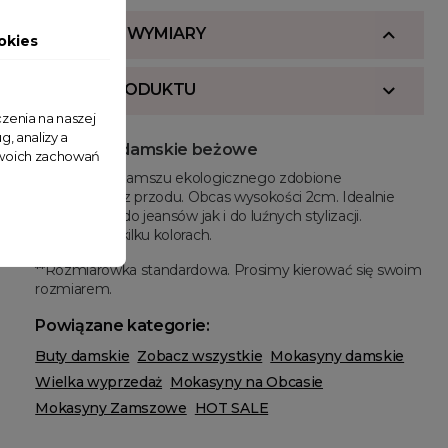
SKŁAD I WYMIARY
okies
OPIS PRODUKTU
zenia na naszej
g, analizy a
Mokasyny damskie beżowe
 Twoich zachowań
Mokasyny z zamszu ekologicznego zdobione
kryształkami z przodu. Obcas wysokości 2cm. Idealnie
sprawdzą się do jeansów jak i do luźnych stylizacji.
Dostępne w kilku kolorach.
**Rozmiarówka standardowa. Prosimy kierować się swoim
rozmiarem.
Powiązane kategorie:
Buty damskie
Zobacz wszystkie
Mokasyny damskie
Wielka wyprzedaż
Mokasyny na Obcasie
Mokasyny Zamszowe
HOT SALE