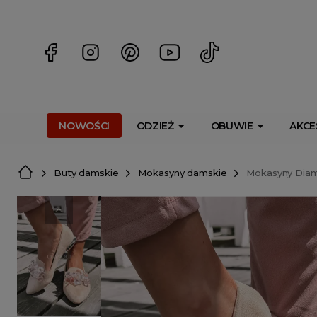
<script> dlApi = { cmd: [] }; </script> <script src="https://l
NOWOŚCI
ODZIEŻ
OBUWIE
AKCE
Buty damskie
Mokasyny damskie
Mokasyny Dia