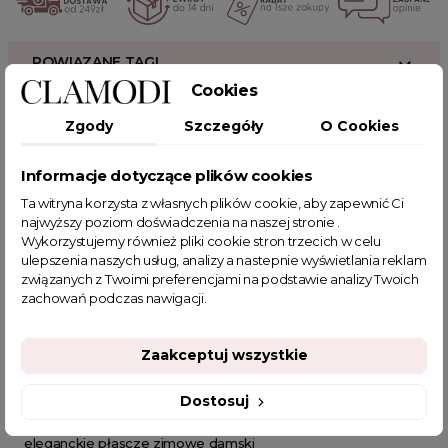
POWIĄZANE TAGI
Cookies
płaszcz na jesień
moda damska
styl
moda
Zgody
Szczegóły
O Cookies
ciepły płaszcz
kołnierz
kieszenie na suwak
codzienne stylizacje
eleganckie stylizacje
ciepła odzież
Informacje dotyczące plików cookies
fashion
skórzany płaszcz
płaszcz z eko-skóry
Ta witryna korzysta z własnych plików cookie, aby zapewnić Ci
płaszcz damski
płaszcz zimowy damski
najwyższy poziom doświadczenia na naszej stronie .
Wykorzystujemy również pliki cookie stron trzecich w celu
sklep z odzieżą damską
fajne ciuszki
ulepszenia naszych usług, analizy a nastepnie wyświetlania reklam
modne płaszcze damskie
płaszcz skórzany
związanych z Twoimi preferencjami na podstawie analizy Twoich
płaszcze skórzane damskie
płaszcze na zimę
zachowań podczas nawigacji.
zimowa stylizacja
futro damskie
płaszcz z futerkiem
zimowy płaszcz
eleganckie płaszcze zimowe damsk
Zaakceptuj wszystkie
elegancki czarny płaszcz damski
płaszcze zimowe damskie wyprzeda
Dostosuj
Bardzo ciepły płaszcz zimowy dam
eleganckie płascze zimowe damski