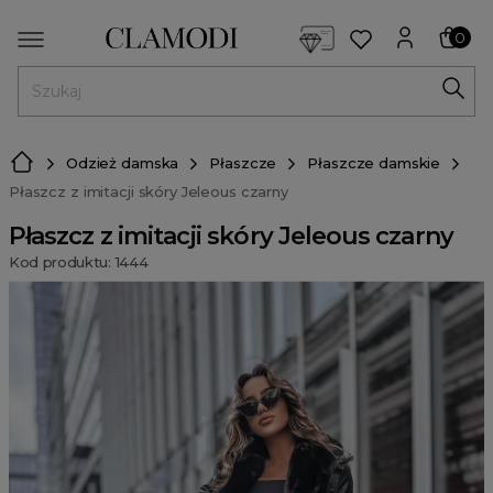
<script> dlApi = { cmd: [] }; </script> <script src="https://l
0
MENU
Odzież damska
Płaszcze
Płaszcze damskie
Płaszcz z imitacji skóry Jeleous czarny
Płaszcz z imitacji skóry Jeleous czarny
Kod produktu: 1444