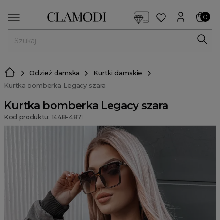
<script> dlApi = { cmd: [] }; </script> <script src="https://l
0
MENU
Odzież damska
Kurtki damskie
Kurtka bomberka Legacy szara
Kurtka bomberka Legacy szara
Kod produktu: 1448-4871