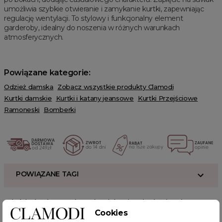
umożliwia szybkie otwieranie i zamykanie kurtki, zapewniając
regulację wentylacji. To stylowy i funkcjonalny element
garderoby, idealny do noszenia w różnych warunkach
atmosferycznych.
Powiązane kategorie:
Odzież damska
Zobacz wszystkie produkty Clamodi
Kurtki damskie
Kurtki i katany jeansowe
Kurtki Przejściowe
Ramoneski
Bomberki
POWIĄZANE TAGI
krótka kurtka
Kurtka z eko-skóry
bomberka damska
Cookies
jesienne stylizacje
sklep z odzieżą damską
fajne ciuszki