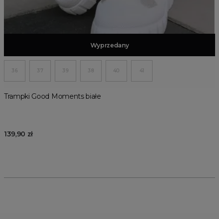
Dodaj do koszyka
Wyprzedany
36
37
39
38
40
41
Trampki Good Moments białe
139,90 zł