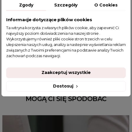
bomberka z eko-skóry
szara bomberka
Zgody
Szczegóły
O Cookies
kurteczki bomberki
kurteczki damskie
kurtka bomberka
kurtka damska jesień
kurtka damska wiosna
Informacje dotyczące plików cookies
kurteczka skórzana damska
kurteczki ze skóry
Ta witryna korzysta z własnych plików cookie, aby zapewnić Ci
kurtka ekoskóra damska
kurtki na wiosnę
najwyższy poziom doświadczenia na naszej stronie .
Wykorzystujemy również pliki cookie stron trzecich w celu
moda kurtki damskie
modne kurtki damskie
ulepszenia naszych usług, analizy a nastepnie wyświetlania reklam
okrycie wierzchnie damskie
związanych z Twoimi preferencjami na podstawie analizy Twoich
włoskie kurtki skórzane damskie
zachowań podczas nawigacji.
eleganckie kurtki przejściowe da
Zaakceptuj wszystkie
Dostosuj
MOGĄ CI SIĘ SPODOBAĆ