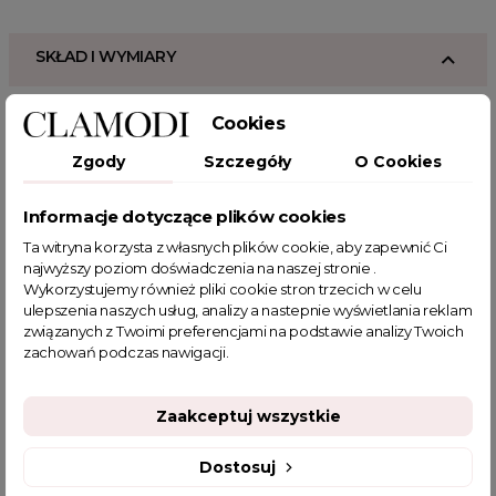
SKŁAD I WYMIARY
OPIS PRODUKTU
Cookies
Zgody
Szczegóły
O Cookies
Elegancka czerń
Informacje dotyczące plików cookies
Plisowana bluzka Irys w głębokim odcieniu czerni to
kwintesencja elegancji i stylu. Jej długie, szerokie rękawy z
Ta witryna korzysta z własnych plików cookie, aby zapewnić Ci
plisami, zakończone mankietem, nadają całości wyjątkowego
najwyższy poziom doświadczenia na naszej stronie .
charakteru. Model ten to doskonały wybór dla kobiet pragnących
Wykorzystujemy również pliki cookie stron trzecich w celu
podkreślić swoją indywidualność, łącząc wyrafinowany design z
ulepszenia naszych usług, analizy a nastepnie wyświetlania reklam
komfortem noszenia.
związanych z Twoimi preferencjami na podstawie analizy Twoich
zachowań podczas nawigacji.
Subtelność w Detalu - guzik i mankiety
Z tyłu zapinana na guzik, bluzka Irys to nie tylko funkcjonalne
Zaakceptuj wszystkie
rozwiązanie, ale również element, który nadaje całości szyku.
Mankiety na rękawach dodają bluzce subtelności i finezji,
Dostosuj
tworząc elegancką stylizację. Delikatna stójka oraz marszczenia
na dekolcie to detale, które podkreślają kobiecą urodę,