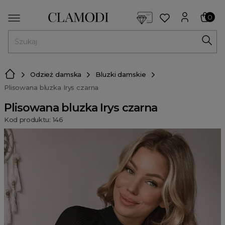
<script> dlApi = { cmd: [] }; </script> <script src="https://l
0
MENU
Odzież damska
Bluzki damskie
Plisowana bluzka Irys czarna
Plisowana bluzka Irys czarna
Kod produktu: 146