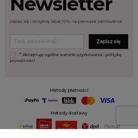
Newsletter
zapisz się i otrzymaj rabat 10% na pierwsze zamówienie
*
Akceptuję ogólne warunki użytkowania i politykę
prywatności
Metody płatności
Metody dostawy