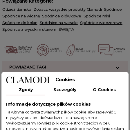
Powiązane kategorie:
Odzież damska
Zobacz wszystkie produkty Clamodi
Spódnice
Spódnice na wiosnę
Spódnice ołówkowe
Spódnice mini
Spódnice do kolan
Spódnice na wesele
Spódnice wieczorowe
Spódnice z wysokim stanem
ŚWIĘTA
POWIĄZANE TAGI
Cookies
spódnica
spódnica ołówkowa
spódnica do kolan
Zgody
Szczegóły
O Cookies
spódnica midi
moda damska
elegancka spódnica
spódnica bandażowa
spódnica wieczorowa
Informacje dotyczące plików cookies
sklep z odzieżą damską
fajne ciuszki
Ta witryna korzysta z własnych plików cookie, aby zapewnić Ci
najwyższy poziom doświadczenia na naszej stronie .
Wykorzystujemy również pliki cookie stron trzecich w celu
ulepszenia naszych usług, analizy a nastepnie wyświetlania reklam