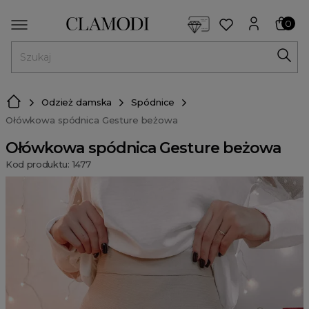
<script> dlApi = { cmd: [] }; </script> <script src="https://l
0
MENU
Odzież damska
Spódnice
Ołówkowa spódnica Gesture beżowa
Ołówkowa spódnica Gesture beżowa
Kod produktu: 1477