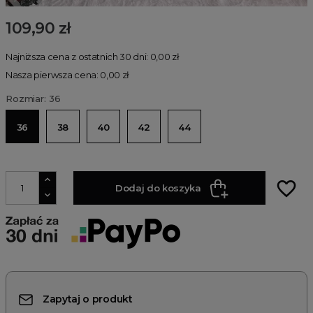
109,90 zł
Najniższa cena z ostatnich 30 dni: 0,00 zł
Nasza pierwsza cena: 0,00 zł
Rozmiar: 36
36
38
40
42
44
favorite_border
Dodaj do koszyka
Zapytaj o produkt