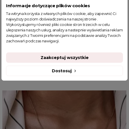
sukienka na imprezę urodzinową
sukienki xxl
Informacje dotyczące plików cookies
sukienki duże rozmiary
zielona sukienka na wesele
Ta witryna korzysta z własnych plików cookie, aby zapewnić Ci
sukienka na urodziny
sukienka do biura
najwyższy poziom doświadczenia na naszej stronie .
sukienka kopertowa elegancka
sukienka wieczorowa mini
Wykorzystujemy również pliki cookie stron trzecich w celu
ulepszenia naszych usług, analizy a nastepnie wyświetlania reklam
sklep z odzieżą damską
klasyczne sukienki wizytowe
związanych z Twoimi preferencjami na podstawie analizy Twoich
fajne ciuszki
modne sukienki
zachowań podczas nawigacji.
Zaakceptuj wszystkie
Dostosuj
MOGĄ CI SIĘ SPODOBAĆ