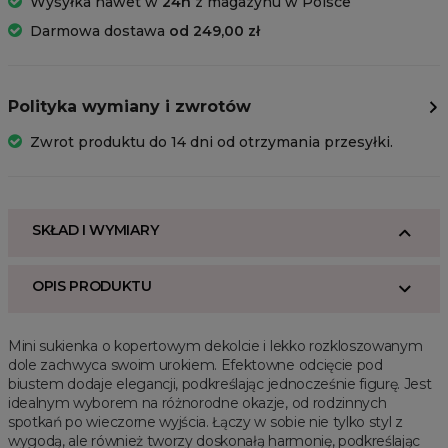
Wysyłka nawet w
24h
z magazynu w Polsce
Darmowa dostawa
od 249,00 zł
Polityka wymiany i zwrotów
Zwrot produktu do 14 dni od otrzymania przesyłki.
SKŁAD I WYMIARY
OPIS PRODUKTU
Mini sukienka o kopertowym dekolcie i lekko rozkloszowanym
dole zachwyca swoim urokiem. Efektowne odcięcie pod
biustem dodaje elegancji, podkreślając jednocześnie figurę. Jest
idealnym wyborem na różnorodne okazje, od rodzinnych
spotkań po wieczorne wyjścia. Łączy w sobie nie tylko styl z
wygodą, ale również tworzy doskonałą harmonię, podkreślając