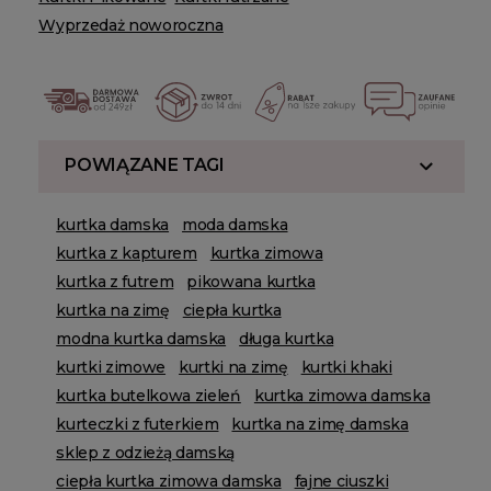
Wyprzedaż noworoczna
POWIĄZANE TAGI
kurtka damska
moda damska
kurtka z kapturem
kurtka zimowa
kurtka z futrem
pikowana kurtka
kurtka na zimę
ciepła kurtka
modna kurtka damska
długa kurtka
kurtki zimowe
kurtki na zimę
kurtki khaki
kurtka butelkowa zieleń
kurtka zimowa damska
kurteczki z futerkiem
kurtka na zimę damska
sklep z odzieżą damską
ciepła kurtka zimowa damska
fajne ciuszki