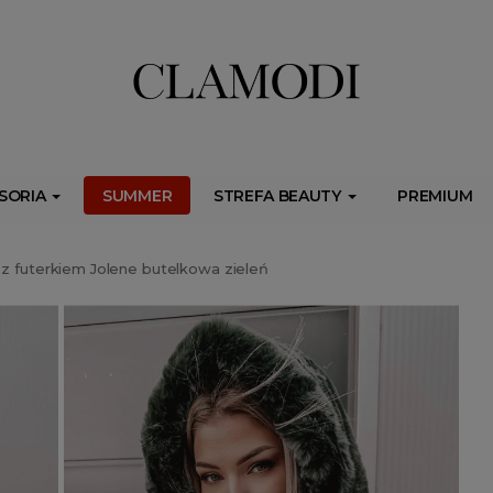
ib.onet.pl/s.csr/build/dlApi/minit.boot.min.js" async></script>
SORIA
SUMMER
STREFA BEAUTY
PREMIUM
z futerkiem Jolene butelkowa zieleń