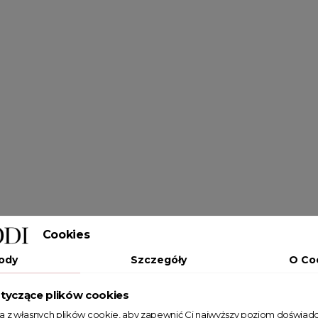
Cookies
ody
Szczegóły
O Co
tyczące plików cookies
ta z własnych plików cookie, aby zapewnić Ci najwyższy poziom doświadc