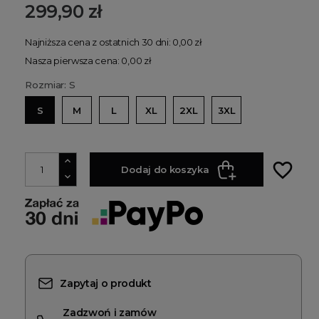
299,90 zł
Najniższa cena z ostatnich 30 dni: 0,00 zł
Nasza pierwsza cena: 0,00 zł
Rozmiar: S
S
M
L
XL
2XL
3XL
favorite_border
Dodaj do koszyka
Zapytaj o produkt
Zadzwoń i zamów