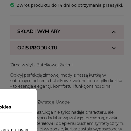
Zwrot produktu do 14 dni od otrzymania przesyłki.
SKŁAD I WYMIARY
OPIS PRODUKTU
Zima w stylu Butelkowej Zieleni
Odkryj perfekcję zimowej mody z naszą kurtką w
subtelnym odcieniu butelkowej zieleni. To nie tylko kurtka
- to esencja elegancji, komfortu i funkcjonalności na
zimowe dni.
Detale, Które Zwracają Uwagę
okies
Pikowana konstrukcja nie tylko nadaje charakteru, ale
również zapewnia dodatkową izolację termiczną, dzięki
ciepłemu materiałowi i ociepleniu puchem syntetycznym.
Z myślą o Twojej wygodzie, kurtka została wyposażona w
zenia na naszej