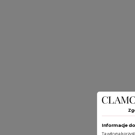
Zg
Informacje do
Ta witryna korzys