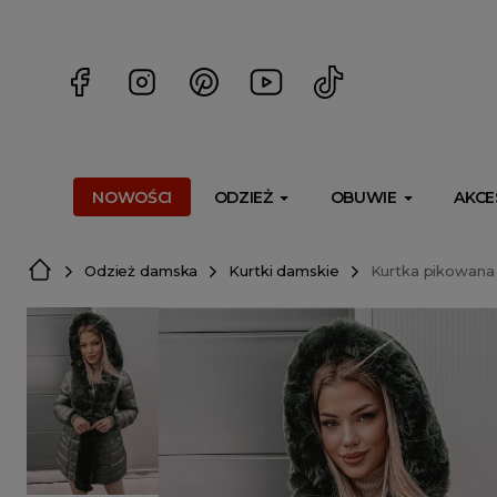
<script> dlApi = { cmd: [] }; </script> <script src="https://l
NOWOŚCI
ODZIEŻ
OBUWIE
AKCE
Odzież damska
Kurtki damskie
Kurtka pikowana 