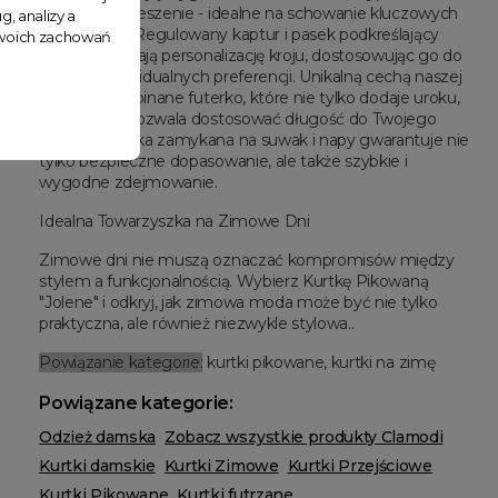
praktyczne kieszenie - idealne na schowanie kluczowych
g, analizy a
drobiazgów. Regulowany kaptur i pasek podkreślający
 Twoich zachowań
talię umożliwiają personalizację kroju, dostosowując go do
Twoich indywidualnych preferencji. Unikalną cechą naszej
kurtki jest odpinane futerko, które nie tylko dodaje uroku,
ale również pozwala dostosować długość do Twojego
modelu. Kurtka zamykana na suwak i napy gwarantuje nie
tylko bezpieczne dopasowanie, ale także szybkie i
wygodne zdejmowanie.
Idealna Towarzyszka na Zimowe Dni
Zimowe dni nie muszą oznaczać kompromisów między
stylem a funkcjonalnością. Wybierz Kurtkę Pikowaną
"Jolene" i odkryj, jak zimowa moda może być nie tylko
praktyczna, ale również niezwykle stylowa..
Powiązanie kategorie:
kurtki pikowane, kurtki na zimę
Powiązane kategorie:
Odzież damska
Zobacz wszystkie produkty Clamodi
Kurtki damskie
Kurtki Zimowe
Kurtki Przejściowe
Kurtki Pikowane
Kurtki futrzane