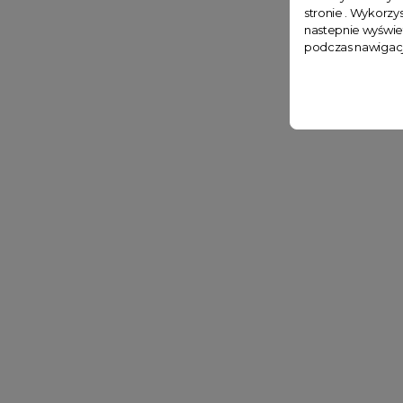
stronie . Wykorzys
nastepnie wyświe
podczas nawigacj