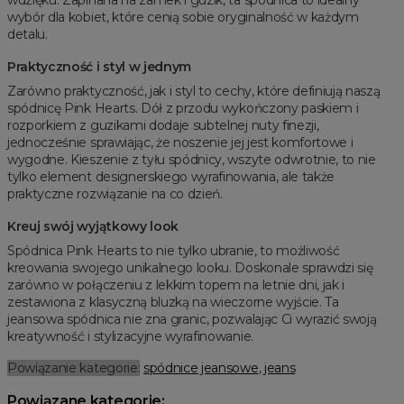
wdzięku. Zapinana na zamek i guzik, ta spódnica to idealny
wybór dla kobiet, które cenią sobie oryginalność w każdym
detalu.
Praktyczność i styl w jednym
Zarówno praktyczność, jak i styl to cechy, które definiują naszą
spódnicę Pink Hearts. Dół z przodu wykończony paskiem i
rozporkiem z guzikami dodaje subtelnej nuty finezji,
jednocześnie sprawiając, że noszenie jej jest komfortowe i
wygodne. Kieszenie z tyłu spódnicy, wszyte odwrotnie, to nie
tylko element designerskiego wyrafinowania, ale także
praktyczne rozwiązanie na co dzień.
Kreuj swój wyjątkowy look
Spódnica Pink Hearts to nie tylko ubranie, to możliwość
kreowania swojego unikalnego looku. Doskonale sprawdzi się
zarówno w połączeniu z lekkim topem na letnie dni, jak i
zestawiona z klasyczną bluzką na wieczorne wyjście. Ta
jeansowa spódnica nie zna granic, pozwalając Ci wyrazić swoją
kreatywność i stylizacyjne wyrafinowanie.
Powiązanie kategorie:
spódnice jeansowe
,
jeans
Powiązane kategorie: