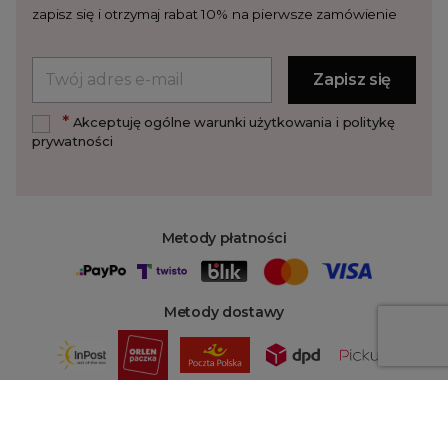
zapisz się i otrzymaj rabat 10% na pierwsze zamówienie
*
Akceptuję ogólne warunki użytkowania i politykę
prywatności
Metody płatności
Metody dostawy