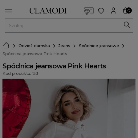
<script> dlApi = { cmd: [] }; </script> <script src="https://l
0
MENU
Odzież damska
Jeans
Spódnice jeansowe
Spódnica jeansowa Pink Hearts
Spódnica jeansowa Pink Hearts
Kod produktu: 153