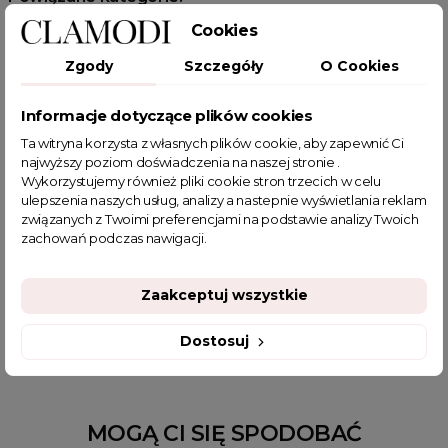
Odzież damska
Zobacz wszystkie produkty Clamodi
Jeans
Cookies
Spódnice
Spódnice jeansowe
Spódnice mini
Zgody
Szczegóły
O Cookies
Spódnice jeansowe
Spring sale
HOT SALE
Informacje dotyczące plików cookies
Ta witryna korzysta z własnych plików cookie, aby zapewnić Ci
najwyższy poziom doświadczenia na naszej stronie .
Wykorzystujemy również pliki cookie stron trzecich w celu
ulepszenia naszych usług, analizy a nastepnie wyświetlania reklam
POWIĄZANE TAGI
związanych z Twoimi preferencjami na podstawie analizy Twoich
zachowań podczas nawigacji.
spódniczka
krótka spódnica
spódnice
spódnica jeansowa
jeansowa spódniczka
Zaakceptuj wszystkie
spódnica na co dzień
sklep z odzieżą damską
Dostosuj
MOGĄ CI SIĘ SPODOBAĆ