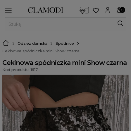
<script> dlApi = { cmd: [] }; </script> <script src="https://l
0
MENU
Odzież damska
Spódnice
Cekinowa spódniczka mini Show czarna
Cekinowa spódniczka mini Show czarna
Kod produktu: 1617