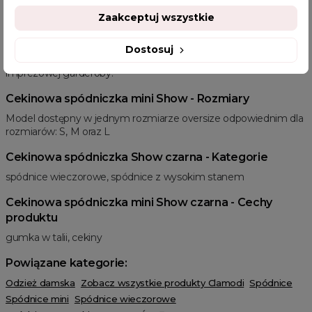
eleganckim, a zarazem odważnym stylem. Sprawdzi się również
Zaakceptuj wszystkie
na specjalne wydarzenia, takie jak sylwester, bankiety czy
przyjęcia, gdzie cekinowy blask nada Twojej stylizacji
niepowtarzalnego charakteru. Dzięki swojemu wyjątkowemu
Dostosuj
designowi, spódniczka stanie się ulubionym elementem Twojej
imprezowej garderoby.
Cekinowa spódniczka mini Show - Rozmiary
Model dostępny w jednym rozmiarze oversize odpowiednim dla
rozmiarów: S, M oraz L
Cekinowa spódniczka Show czarna - Kategorie
spódnice wieczorowe, spódnice z wysokim stanem
Cekinowa spódniczka mini Show czarna - Cechy
produktu
gumka w talii, cekiny
Powiązane kategorie:
Odzież damska
Zobacz wszystkie produkty Clamodi
Spódnice
Spódnice mini
Spódnice wieczorowe