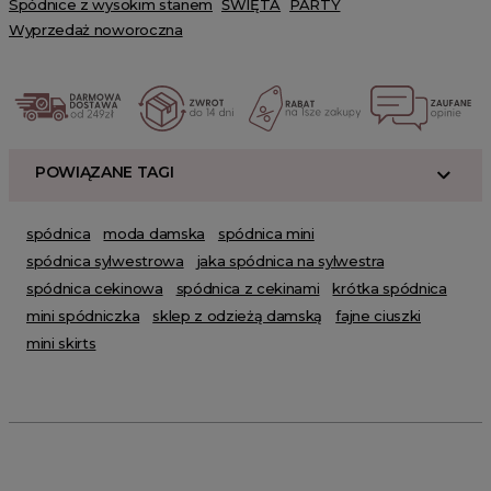
Spódnice z wysokim stanem
ŚWIĘTA
PARTY
Wyprzedaż noworoczna
POWIĄZANE TAGI
spódnica
moda damska
spódnica mini
spódnica sylwestrowa
jaka spódnica na sylwestra
spódnica cekinowa
spódnica z cekinami
krótka spódnica
mini spódniczka
sklep z odzieżą damską
fajne ciuszki
mini skirts