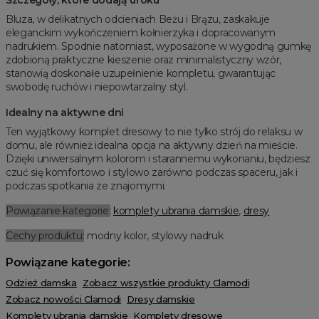
Szczegóły, które dodają uroku
Bluza, w delikatnych odcieniach Beżu i Brązu, zaskakuje
eleganckim wykończeniem kołnierzyka i dopracowanym
nadrukiem. Spodnie natomiast, wyposażone w wygodną gumkę
zdobioną praktyczne kieszenie oraz minimalistyczny wzór,
stanowią doskonałe uzupełnienie kompletu, gwarantując
swobodę ruchów i niepowtarzalny styl.
Idealny na aktywne dni
Ten wyjątkowy komplet dresowy to nie tylko strój do relaksu w
domu, ale również idealna opcja na aktywny dzień na mieście.
Dzięki uniwersalnym kolorom i starannemu wykonaniu, będziesz
czuć się komfortowo i stylowo zarówno podczas spaceru, jak i
podczas spotkania ze znajomymi.
Powiązanie kategorie:
komplety ubrania damskie
,
dresy
Cechy produktu:
modny kolor, stylowy nadruk
Powiązane kategorie:
Odzież damska
Zobacz wszystkie produkty Clamodi
Zobacz nowości Clamodi
Dresy damskie
Komplety ubrania damskie
Komplety dresowe