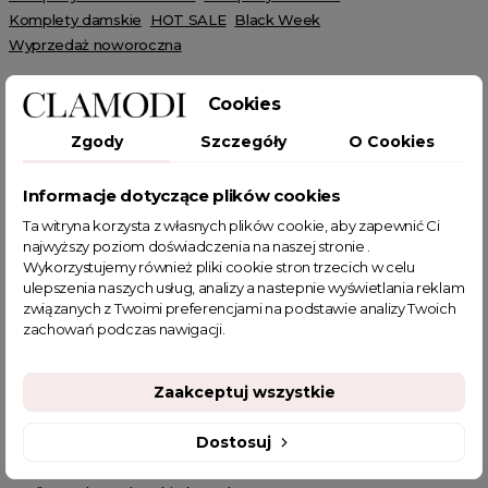
Komplety damskie
HOT SALE
Black Week
Wyprzedaż noworoczna
Cookies
Zgody
Szczegóły
O Cookies
POWIĄZANE TAGI
Informacje dotyczące plików cookies
Ta witryna korzysta z własnych plików cookie, aby zapewnić Ci
najwyższy poziom doświadczenia na naszej stronie .
komplet sportowy
Komplet dresowy
Wykorzystujemy również pliki cookie stron trzecich w celu
komplet dresowy damski
dres damskie
dresy damskie
ulepszenia naszych usług, analizy a nastepnie wyświetlania reklam
komplet sportowy damski
dres
dres damski
związanych z Twoimi preferencjami na podstawie analizy Twoich
jesienne stylizacje
dresy damski komplet
zachowań podczas nawigacji.
modne dresy damskie
komplet dwuczęściowy damski
sklep z odzieżą damską
komplet dresowy damski beżowy
Zaakceptuj wszystkie
dres komplet
fajne ciuszki
garderoba kapsułowa
najmodniejsze komplety damskie
Dostosuj
luźne dresy damskie komplet
Brązowy dres