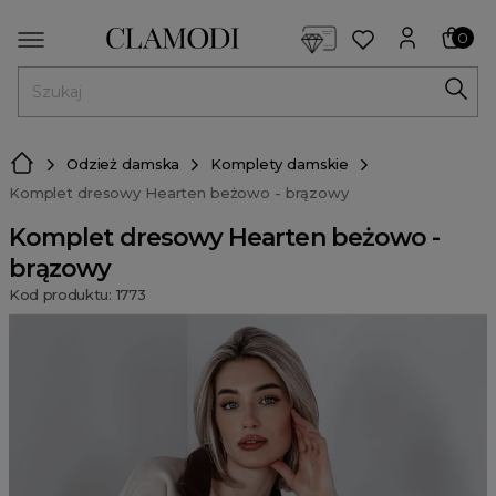
<script> dlApi = { cmd: [] }; </script> <script src="https://l
0
MENU
Odzież damska
Komplety damskie
Komplet dresowy Hearten beżowo - brązowy
Komplet dresowy Hearten beżowo -
brązowy
Kod produktu: 1773