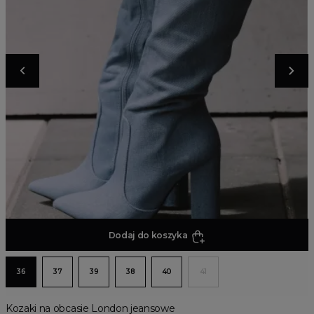
Dodaj do koszyka
36
37
39
38
40
41
Kozaki na obcasie London jeansowe